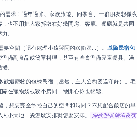
的需求！過年過節、家族旅遊、同學會、一群朋友想徹
客，也不用把大家拆散在好幾間房。客廳、餐廳就是共同
壓力。
要空間（還有處理小孩哭鬧的緩衝區...）。
基隆民宿包
便準備副食品或簡單料理，甚至有些會準備兒童餐具、澡
負擔。
多歡迎寵物的包棟民宿（當然，主人公約要遵守好）。毛
直關在寵物袋或狹小房間，牠開心你也輕鬆。
擾，想要完全掌控自己的空間和時間？不想配合飯店的早
私人小天地，愛怎麼安排就怎麼安排。
深夜想煮個消夜或