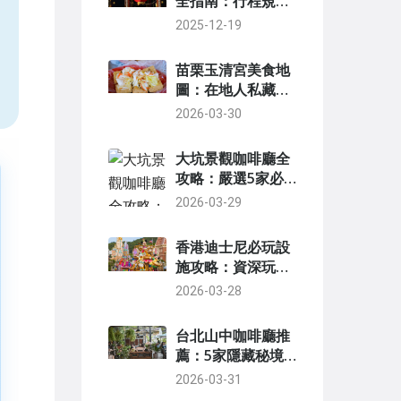
全指南：行程規
劃、美食購物與實
2025-12-19
，
用貼士
苗栗玉清宮美食地
圖：在地人私藏的
必吃清單與隱藏版
2026-03-30
小吃
大坑景觀咖啡廳全
攻略：嚴選5家必
訪清單與完美行程
2026-03-29
規劃
香港迪士尼必玩設
施攻略：資深玩家
私藏清單與免排隊
2026-03-28
秘訣
台北山中咖啡廳推
薦：5家隱藏秘境
與療癒時光全攻略
2026-03-31