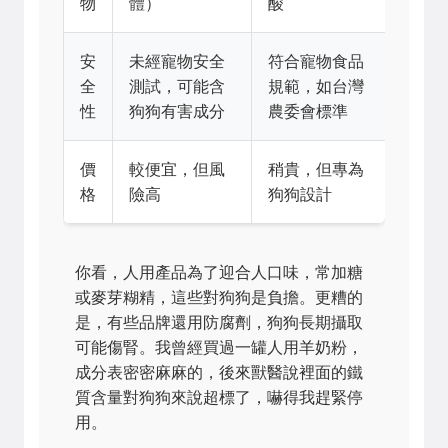
物
體）
酸
安
未經寵物安全
符合寵物食品
全
測試，可能含
規範，如台灣
性
狗狗有害成分
農委會標準
價
較便宜，但風
稍貴，但專為
格
險高
狗狗設計
你看，人用產品為了迎合人口味，常加糖
或麥芽糊精，這些對狗狗是負擔。更糟的
是，有些品牌還用防腐劑，狗狗長期攝取
可能傷腎。我曾經買過一罐人用羊奶粉，
成分表密密麻麻的，後來獸醫說裡面的鐵
質含量對狗狗來說超標了，嚇得我趕緊停
用。