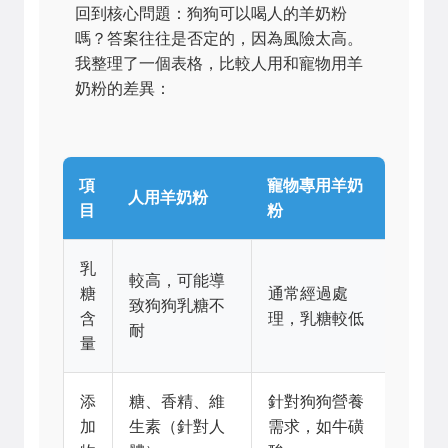
回到核心問題：狗狗可以喝人的羊奶粉
嗎？答案往往是否定的，因為風險太高。
我整理了一個表格，比較人用和寵物用羊
奶粉的差異：
項
寵物專用羊奶
人用羊奶粉
目
粉
乳
較高，可能導
糖
通常經過處
致狗狗乳糖不
含
理，乳糖較低
耐
量
添
糖、香精、維
針對狗狗營養
加
生素（針對人
需求，如牛磺