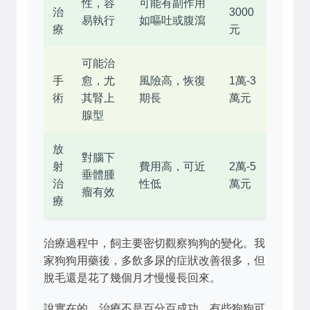
性，容
可能有副作用
治
3000
易執行
如嘔吐或腹瀉
療
元
可能治
手
愈，尤
風險高，恢復
1萬-3
術
其腎上
期長
萬元
腺型
放
對腦下
射
費用高，可近
2萬-5
垂體腫
治
性低
萬元
瘤有效
療
治療過程中，飼主要密切觀察狗狗的變化。我
家狗狗用藥後，多飲多尿的症狀改善很多，但
脫毛還是花了幾個月才慢慢長回來。
說實在的，治療不是百分百成功，有些狗狗可