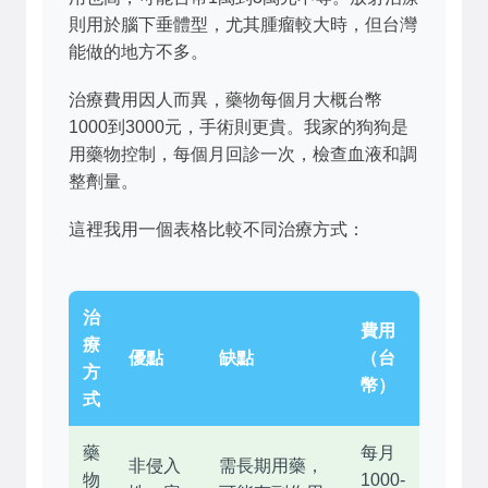
則用於腦下垂體型，尤其腫瘤較大時，但台灣
能做的地方不多。
治療費用因人而異，藥物每個月大概台幣
1000到3000元，手術則更貴。我家的狗狗是
用藥物控制，每個月回診一次，檢查血液和調
整劑量。
這裡我用一個表格比較不同治療方式：
治
費用
療
優點
缺點
（台
方
幣）
式
藥
每月
非侵入
需長期用藥，
物
1000-