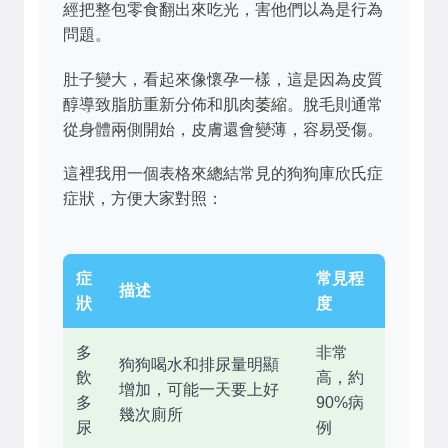
經把整包零食翻出來吃光，害他們以為是行為
問題。
肚子變大，看起來像懷孕一樣，這是因為皮質
醇導致脂肪重新分佈和肌肉萎縮。脫毛則通常
從身體兩側開始，皮膚還會變薄，容易受傷。
這裡我用一個表格來總結常見的狗狗庫欣氏症
症狀，方便大家對照：
症
常見程
描述
狀
度
多
非常
狗狗喝水和排尿量明顯
飲
高，約
增加，可能一天要上好
多
90%病
幾次廁所
尿
例