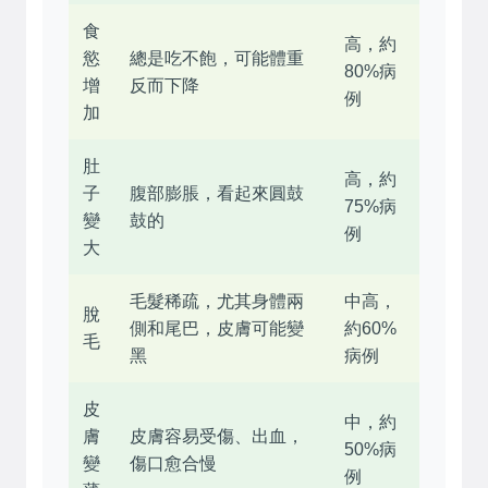
食
高，約
慾
總是吃不飽，可能體重
80%病
增
反而下降
例
加
肚
高，約
子
腹部膨脹，看起來圓鼓
75%病
變
鼓的
例
大
毛髮稀疏，尤其身體兩
中高，
脫
側和尾巴，皮膚可能變
約60%
毛
黑
病例
皮
中，約
膚
皮膚容易受傷、出血，
50%病
變
傷口愈合慢
例