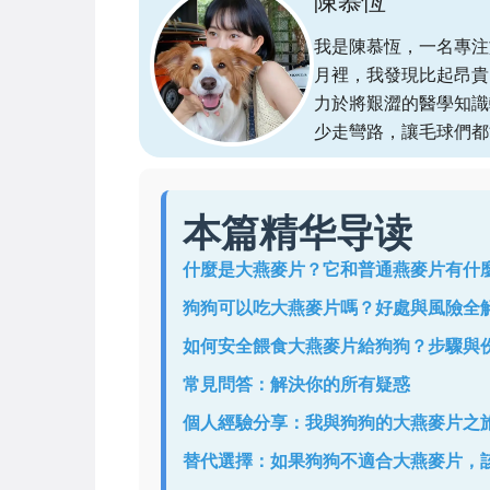
陳慕恆
我是陳慕恆，一名專注
月裡，我發現比起昂貴
力於將艱澀的醫學知識
少走彎路，讓毛球們都
本篇精华导读
什麼是大燕麥片？它和普通燕麥片有什
狗狗可以吃大燕麥片嗎？好處與風險全
如何安全餵食大燕麥片給狗狗？步驟與
常見問答：解決你的所有疑惑
個人經驗分享：我與狗狗的大燕麥片之
替代選擇：如果狗狗不適合大燕麥片，