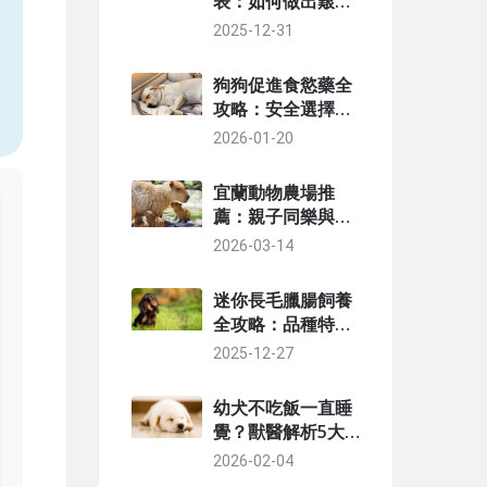
表：如何做出艱難
決定？完整指南與
2025-12-31
實用建議
狗狗促進食慾藥全
攻略：安全選擇、
使用技巧與獸醫建
2026-01-20
議
宜蘭動物農場推
薦：親子同樂與動
物互動的最佳去處
2026-03-14
迷你長毛臘腸飼養
全攻略：品種特
點、健康照護與訓
2025-12-27
練秘訣
幼犬不吃飯一直睡
覺？獸醫解析5大
原因與實用對策
2026-02-04