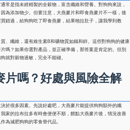
它通常是指未經精製的全穀物，富含纖維和營養。對狗狗來說，
，因為添加物少。但要注意，大燕麥片和即食燕麥片不一樣，後
經買錯過，給狗狗吃了即食燕麥，結果牠拉肚子，讓我學到教
白質、纖維，還有維生素B和礦物質如鐵和鋅。這些對狗狗的健康
麥片嗎？如果你選對產品，並正確準備，那答案是肯定的。但別
狗狗就對穀物過敏，完全不能碰。
麥片嗎？好處與風險全解
取決於很多因素。先說好處吧，大燕麥片能提供狗狗額外的纖
。我家的拉布拉多有時會便便不順，餵點大燕麥片後，情況改善
以作為減肥狗狗的零食替代品。