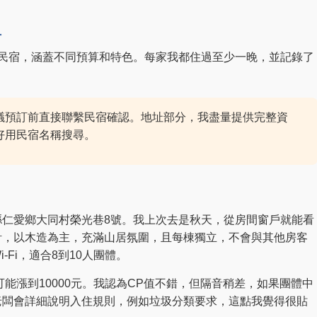
單
棟民宿，涵蓋不同預算和特色。每家我都住過至少一晚，並記錄了
議預訂前直接聯繫民宿確認。地址部分，我盡量提供完整資
好用民宿名稱搜尋。
縣仁愛鄉大同村榮光巷8號。我上次去是秋天，從房間窗戶就能看
計，以木造為主，充滿山居氛圍，且每棟獨立，不會與其他房客
Fi，適合8到10人團體。
可能漲到10000元。我認為CP值不錯，但隔音稍差，如果團體中
老闆會詳細說明入住規則，例如垃圾分類要求，這點我覺得很貼