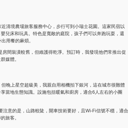
靠近清境農場旅客服務中心，步行可到小瑞士花園。這家民宿以
了嬰兒床和玩具。特色是寬敞的庭院，孩子們可以奔跑玩耍，還
外出用餐的麻煩。
缺點是房間裝潢較舊，但維護得乾淨。預訂時，我發現他們常推出促
社群媒體。
，但晚上星空超級美，我親自用相機拍下銀河，這在城市很難體
分享當地生態知識。設施包括暖氣和廚房，適合6人左右的小團
需要注意的是，山路較陡，開車技術要好，且Wi-Fi信號不穩，適
靜的旅客。