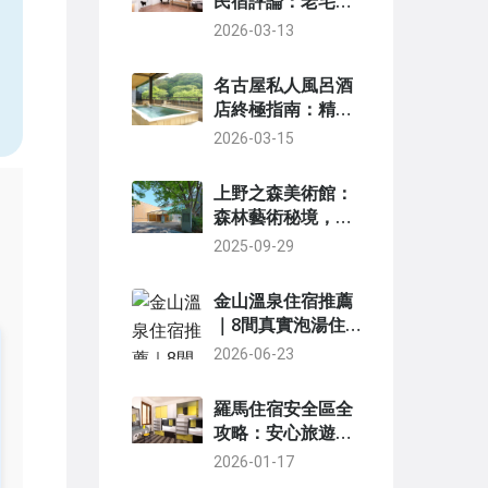
民宿評論：老宅迷
必看！入住前必讀
2026-03-13
，
的優缺點全分析
名古屋私人風呂酒
店終極指南：精選
5間高評價旅館與
2026-03-15
完整攻略
上野之森美術館：
森林藝術秘境，購
票交通展覽美食全
2025-09-29
攻略
金山溫泉住宿推薦
｜8間真實泡湯住
宿實測評比
2026-06-23
羅馬住宿安全區全
攻略：安心旅遊的
區域選擇與實用建
2026-01-17
議