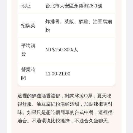
地址
台北市大安區永康街28-1號
炸排骨、菜飯、醉雞、油豆腐細
招牌菜
粉
平均消
NT$150-300/人
費
營業時
11:00-21:00
間
這裡的醉雞酒香濃郁，雞肉冰涼Q彈，夏天吃
很舒服。油豆腐細粉湯頭清甜，加點辣椒更對
味。如果只是想吃個簡單的台式中餐，這裡很
適合。不過環境比較擁擠，不適合久坐聊天。