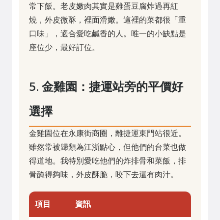
常下飯。老皮嫩肉其實是雞蛋豆腐炸過再紅
燒，外皮微酥，裡面滑嫩。這裡的菜都很「重
口味」，適合愛吃鹹香的人。唯一的小缺點是
座位少，最好訂位。
5. 金雞園：捷運站旁的平價好
選擇
金雞園位在永康街商圈，離捷運東門站很近。
雖然常被歸類為江浙點心，但他們的台菜也做
得道地。我特別愛吃他們的炸排骨和菜飯，排
骨醃得夠味，外皮酥脆，咬下去還有肉汁。
項目
資訊