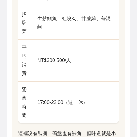
招
生炒鱔魚、紅燒肉、甘蔗雞、蒜泥
牌
蚵
菜
平
均
NT$300-500/人
消
費
營
業
17:00-22:00（週一休）
時
間
這裡沒有裝潢，碗盤也有缺角，但味道就是小