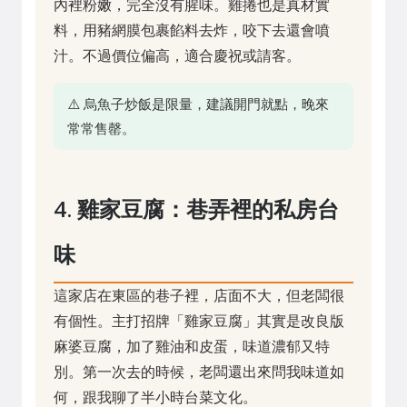
內裡粉嫩，完全沒有腥味。雞捲也是真材實
料，用豬網膜包裹餡料去炸，咬下去還會噴
汁。不過價位偏高，適合慶祝或請客。
⚠️ 烏魚子炒飯是限量，建議開門就點，晚來
常常售罄。
4. 雞家豆腐：巷弄裡的私房台
味
這家店在東區的巷子裡，店面不大，但老闆很
有個性。主打招牌「雞家豆腐」其實是改良版
麻婆豆腐，加了雞油和皮蛋，味道濃郁又特
別。第一次去的時候，老闆還出來問我味道如
何，跟我聊了半小時台菜文化。