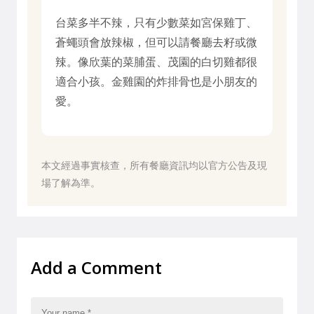
台菜多半不辣，只有少數菜如宮保雞丁、
蒼蠅頭會放辣椒，但可以請餐廳去籽或微
辣。像欣葉的菜脯蛋、茂園的白切雞都很
適合小孩。金雞園的炸排骨也是小朋友的
愛。
本文經過事實核查，所有餐廳資訊均以官方公告及現
場了解為準。
Add a Comment