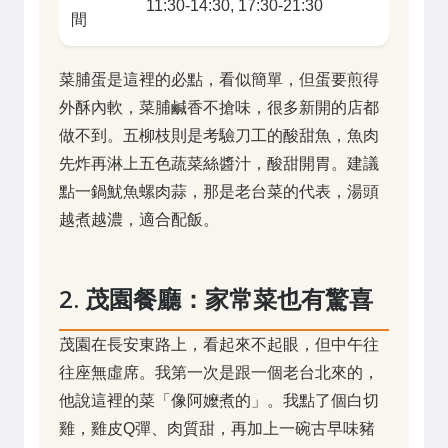
11:30-14:30, 17:30-21:30
間
菜脯蛋是這裡的必點，看似簡單，但蛋要煎得
外酥內軟，菜脯鹹香不搶味，很多新開的店都
做不到。五柳枝則是考驗刀工的酸甜魚，魚肉
先炸再淋上五色蔬菜絲醬汁，酸甜開胃。建議
點一鍋魷魚螺肉蒜，那是老台菜的代表，湯頭
越煮越濃，適合配飯。
2. 茂園餐廳：家常菜也有驚喜
茂園在長安東路上，看起來不起眼，但中午往
往座無虛席。我第一次是跟一個老台北來的，
他說這裡的菜「像阿嬤煮的」。我點了個白切
雞，雞皮Q彈、肉質甜，再加上一碗古早味豬