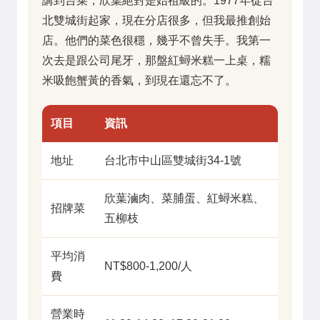
講到台菜，欣葉絕對是始祖級的。1977年從台
北雙城街起家，現在分店很多，但我最推創始
店。他們的菜色很穩，幾乎不曾失手。我第一
次去是跟公司尾牙，那盤紅蟳米糕一上桌，糯
米吸飽蟹黃的香氣，到現在還忘不了。
項目
資訊
地址
台北市中山區雙城街34-1號
欣葉滷肉、菜脯蛋、紅蟳米糕、
招牌菜
五柳枝
平均消
NT$800-1,200/人
費
營業時