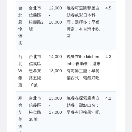
台
台北市
12,000
晚餐可選凱菲屋自
4.5
北
信義區
-
助餐或彩日本料
君
松壽路2
16,000
理，選擇多；早餐
悅
號
豐富，有台灣小吃
酒
區
店
台
台北市
14,000
晚餐在the kitchen
4.3
北
信義區
-
table自助餐，週末
W
忠孝東
18,000
有海鮮主題；早餐
飯
路五段
偏西式，鬆餅好吃
店
10號
寒
台北市
13,000
晚餐在探索廚房自
4.2
舍
信義區
-
助餐，甜點出名；
艾
松仁路
17,000
早餐有現榨果汁吧
美
38號
酒