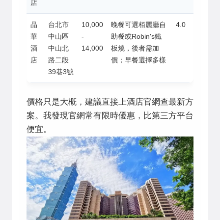
店
晶
台北市
10,000
晚餐可選栢麗廳自
4.0
華
中山區
-
助餐或Robin's鐵
酒
中山北
14,000
板燒，後者需加
店
路二段
價；早餐選擇多樣
39巷3號
價格只是大概，建議直接上酒店官網查最新方
案。我發現官網常有限時優惠，比第三方平台
便宜。