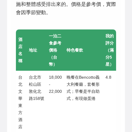
施和整體感受排出來的。價格是參考價，實際
會因季節變動。
一泊二
我的
酒
食參考
評分
店
地址
價格
特色餐飲
（滿
名
（台
分5
稱
幣）
星）
台
台北市
18,000
晚餐在Bencotto義
4.8
北
松山區
-
大利餐廳，套餐形
文
敦化北
22,000
式；早餐是半自助
華
路158號
式，有現做蛋捲
東
方
酒
店