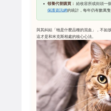
領養代替購買：
給收容所或街頭一
保護資訊網
的統計，每年仍有數萬隻
與其糾結「牠是什麼品種的混血」，不如
這才是和米克斯相處的核心心法。