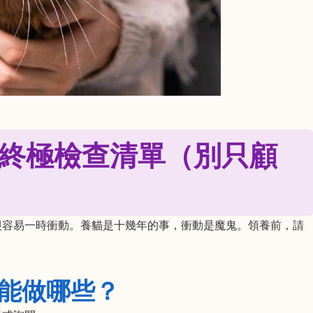
終極檢查清單（別只顧
很容易一時衝動。養貓是十幾年的事，衝動是魔鬼。領養前，請
場能做哪些？