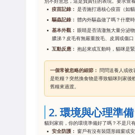
別不好意思，這是負責任的表現。要求查
疫苗記錄：
是否施打過核心疫苗（如貓
驅蟲記錄：
體內外驅蟲做了嗎？什麼時
基本外觀：
眼睛是否清澈無大量分泌物
膿涕？皮毛有無嚴重脫毛、皮屑或傷口
互動反應：
抱起來或互動時，貓咪是緊
一個常被忽略的細節：
問問送養人或收
是乾糧？突然換食物是導致貓咪到家後
舊糧來過渡。
2. 環境與心理準備
貓到家前，你的環境準備好了嗎？不是只
安全防護：
窗戶有沒有裝隱形鐵窗或安