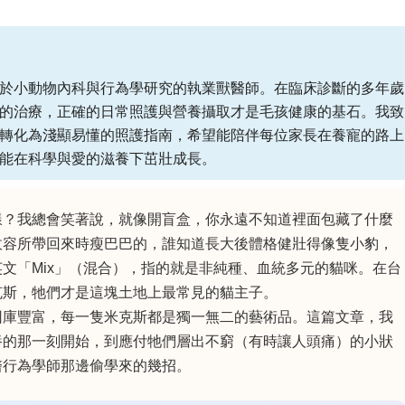
於小動物內科與行為學研究的執業獸醫師。在臨床診斷的多年歲
的治療，正確的日常照護與營養攝取才是毛孩健康的基石。我致
轉化為淺顯易懂的照護指南，希望能陪伴每位家長在養寵的路上
能在科學與愛的滋養下茁壯成長。
樣？我總會笑著說，就像開盲盒，你永遠不知道裡面包藏了什麼
收容所帶回來時瘦巴巴的，誰知道長大後體格健壯得像隻小豹，
文「Mix」（混合），指的就是非純種、血統多元的貓咪。在台
克斯，牠們才是這塊土地上最常見的貓主子。
因庫豐富，每一隻米克斯都是獨一無二的藝術品。這篇文章，我
養的那一刻開始，到應付牠們層出不窮（有時讓人頭痛）的小狀
醫行為學師那邊偷學來的幾招。