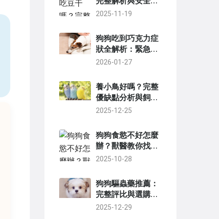
完整解析與安全餵
食指南
2025-11-19
狗狗吃到巧克力症
狀全解析：緊急處
理與預防指南
2026-01-27
養小鳥好嗎？完整
優缺點分析與飼養
前必讀指南
2025-12-25
狗狗食慾不好怎麼
辦？獸醫教你找出
原因與解決方法
2025-10-28
狗狗驅蟲藥推薦：
完整評比與選購指
南，守護毛孩健康
2025-12-29