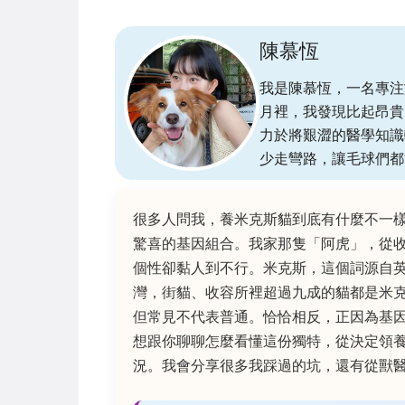
陳慕恆
我是陳慕恆，一名專注
月裡，我發現比起昂貴
力於將艱澀的醫學知識
少走彎路，讓毛球們都
很多人問我，養米克斯貓到底有什麼不一
驚喜的基因組合。我家那隻「阿虎」，從
個性卻黏人到不行。米克斯，這個詞源自英
灣，街貓、收容所裡超過九成的貓都是米
但常見不代表普通。恰恰相反，正因為基
想跟你聊聊怎麼看懂這份獨特，從決定領
況。我會分享很多我踩過的坑，還有從獸