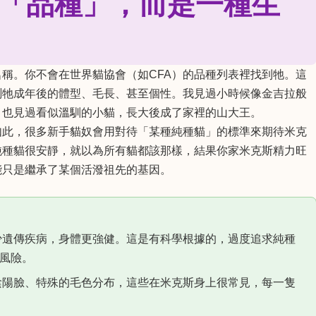
「品種」，而是一種生
稱。你不會在世界貓協會（如CFA）的品種列表裡找到牠。這
測牠成年後的體型、毛長、甚至個性。我見過小時候像金吉拉般
；也見過看似溫馴的小貓，長大後成了家裡的山大王。
如此，很多新手貓奴會用對待「某種純種貓」的標準來期待米克
純種貓很安靜，就以為所有貓都該那樣，結果你家米克斯精力旺
能只是繼承了某個活潑祖先的基因。
少遺傳疾病，身體更強健。這是有科學根據的，過度追求純種
風險。
陽臉、特殊的毛色分布，這些在米克斯身上很常見，每一隻