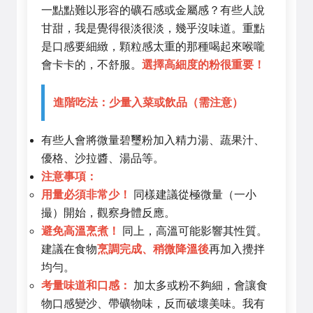
一點點難以形容的礦石感或金屬感？有些人說
甘甜，我是覺得很淡很淡，幾乎沒味道。重點
是口感要細緻，顆粒感太重的那種喝起來喉嚨
會卡卡的，不舒服。
選擇高細度的粉很重要！
進階吃法：少量入菜或飲品（需注意）
有些人會將微量碧璽粉加入精力湯、蔬果汁、
優格、沙拉醬、湯品等。
注意事項：
用量必須非常少！
同樣建議從極微量（一小
撮）開始，觀察身體反應。
避免高溫烹煮！
同上，高溫可能影響其性質。
建議在食物
烹調完成、稍微降溫後
再加入攪拌
均勻。
考量味道和口感：
加太多或粉不夠細，會讓食
物口感變沙、帶礦物味，反而破壞美味。我有