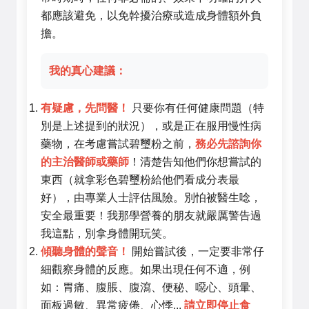
都應該避免，以免幹擾治療或造成身體額外負
擔。
我的真心建議：
有疑慮，先問醫！
只要你有任何健康問題（特
別是上述提到的狀況），或是正在服用慢性病
藥物，在考慮嘗試碧璽粉之前，
務必先諮詢你
的主治醫師或藥師
！清楚告知他們你想嘗試的
東西（就拿彩色碧璽粉給他們看成分表最
好），由專業人士評估風險。別怕被醫生唸，
安全最重要！我那學營養的朋友就嚴厲警告過
我這點，別拿身體開玩笑。
傾聽身體的聲音！
開始嘗試後，一定要非常仔
細觀察身體的反應。如果出現任何不適，例
如：胃痛、腹脹、腹瀉、便秘、噁心、頭暈、
面板過敏、異常疲倦、心悸...
請立即停止食