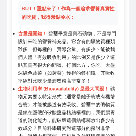
BUT！重點來了！作為一個追求營養真實性
的吃貨，我得潑點冷水：
含量是關鍵！
碧璽畢竟是寶石礦物，不是專門
設計來吃的營養補充品。它含有的礦物質種類
雖多，但每種的「實際含量」有多少？能被我
們人體「有效吸收利用」的比例又是多少？這
點其實有很大的問號。打個比方，你吃一大盤
深綠色蔬菜（如菠菜）獲得的鎂和鐵，其吸收
率絕對比吃少量碧璽粉高非常多！
生物利用率 (Bioavailability) 是最大問題！
礦
物元素要以特定形式（通常是離子態或有機螯
合態）才能被腸道有效吸收。碧璽中的礦物質
是鎖在堅硬的矽酸鹽晶格結構裡的，我們腸胃
道的消化能力，能破壞這個結構釋放出多少有
效成分？目前科學研究對這部分的探討非常