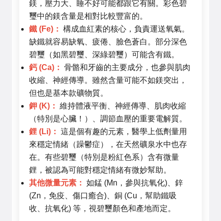
鎂，壓力大、睡不好可能都跟它有關。彩色碧
璽中的鎂含量是相對比較豐富的。
鐵 (Fe)：
構成血紅素的核心，負責運送氧氣。
缺鐵就容易缺氧、疲倦、臉色蒼白。部分深色
碧璽（如黑碧璽、深綠碧璽）可能含有鐵。
鈣 (Ca)：
骨骼和牙齒的主要成分，也參與肌肉
收縮、神經傳導。雖然含量可能不如鎂突出，
但也是基本款礦物質。
鉀 (K)：
維持體液平衡、神經傳導、肌肉收縮
（特別是心臟！）、調節血壓的重要電解質。
鋰 (Li)：
這是個有趣的元素，醫學上低劑量用
來穩定情緒（躁鬱症），在天然礦泉水中也存
在。有些碧璽（特別是粉紅色系）含有微量
鋰，被認為可能對穩定情緒有微妙幫助。
其他微量元素：
如錳 (Mn，參與抗氧化)、鋅
(Zn，免疫、傷口癒合)、銅 (Cu，幫助鐵吸
收、抗氧化) 等，視碧璽顏色和產地而定。