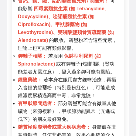
含鈣、鎂、鐵、鋁的礦物補充劑 / 制酸劑：
可
能影響
四環素類抗生素 (如 Tetracycline,
Doxycycline)、喹諾酮類抗生素 (如
Ciprofloxacin)、甲狀腺藥物 (如
Levothyroxine)、雙磷酸鹽類骨質疏鬆藥 (如
Alendronate)
的吸收。碧璽粉若含這些元素，
理論上也可能有類似影響。
鉀離子相關：
若服用
保缽型利尿劑 (如
Spironolactone)
或有鉀離子代謝問題（腎功
能差者尤需注意），攝入過多鉀可能有風險。
鋰鹽藥物：
若本身在服用處方鋰鹽治療，再攝
入含鋰的碧璽粉（特別是粉紅色），可能造成
鋰濃度累積過高而中毒，非常危險！
有甲狀腺問題者：
部分碧璽可能含有微量其他
礦物（來源複雜），甲狀腺功能異常（亢進或
低下）的朋友最好避免。
體質極度虛弱者或重大疾病患者：
身體處在非
常時期時，任何非必需的、效果不明確的介入