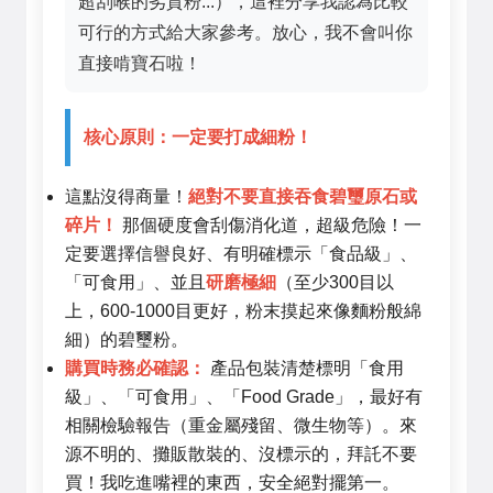
超刮喉的劣質粉...），這裡分享我認為比較
可行的方式給大家參考。放心，我不會叫你
直接啃寶石啦！
核心原則：一定要打成細粉！
這點沒得商量！
絕對不要直接吞食碧璽原石或
碎片！
那個硬度會刮傷消化道，超級危險！一
定要選擇信譽良好、有明確標示「食品級」、
「可食用」、並且
研磨極細
（至少300目以
上，600-1000目更好，粉末摸起來像麵粉般綿
細）的碧璽粉。
購買時務必確認：
產品包裝清楚標明「食用
級」、「可食用」、「Food Grade」，最好有
相關檢驗報告（重金屬殘留、微生物等）。來
源不明的、攤販散裝的、沒標示的，拜託不要
買！我吃進嘴裡的東西，安全絕對擺第一。