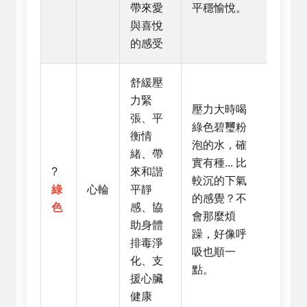
帶來愛
平穩愉悅。
與喜悅
的感受
舒緩壓
力緊
壓力大時喝
張、平
綠色碧璽粉
衡情
泡的水，確
緒、帶
實有種... 比
?
來和諧
較沉的下氣
綠
心輪
平靜
的感覺？不
色
感、協
會那麼煩
助身體
躁，好像呼
排毒淨
吸也順一
化、支
點。
援心臟
健康