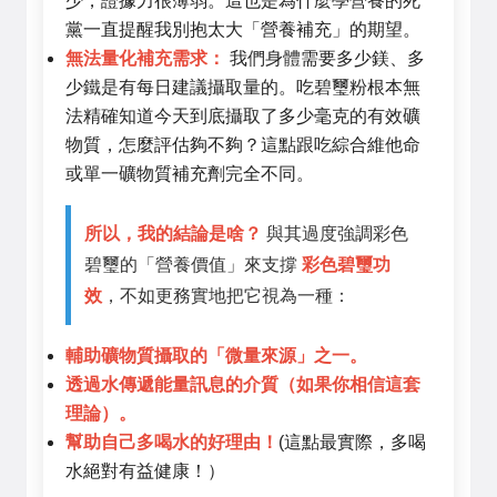
少，證據力很薄弱。這也是為什麼學營養的死
黨一直提醒我別抱太大「營養補充」的期望。
無法量化補充需求：
我們身體需要多少鎂、多
少鐵是有每日建議攝取量的。吃碧璽粉根本無
法精確知道今天到底攝取了多少毫克的有效礦
物質，怎麼評估夠不夠？這點跟吃綜合維他命
或單一礦物質補充劑完全不同。
所以，我的結論是啥？
與其過度強調彩色
碧璽的「營養價值」來支撐
彩色碧璽功
效
，不如更務實地把它視為一種：
輔助礦物質攝取的「微量來源」之一。
透過水傳遞能量訊息的介質（如果你相信這套
理論）。
幫助自己多喝水的好理由！
(這點最實際，多喝
水絕對有益健康！）