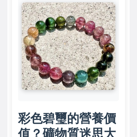
彩色碧璽的營養價
值？礦物質迷思大