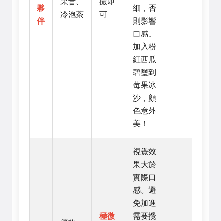
果昔、
撮即
夥
細，否
冷泡茶
可
伴
則影響
口感。
加入粉
紅西瓜
碧璽到
莓果冰
沙，顏
色意外
美！
視覺效
果大於
實際口
感。避
免加進
極微
需要攪