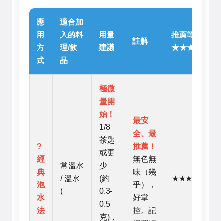
應
適合加
用
入的料
用量
推薦等級
註解
方
理/飲
建議
★★★★☆
式
品
極微
量開
始！
最安
1/8
全、最
茶匙
?
推薦！
或更
經
無色無
常溫水
少
典
味（幾
/ 溫水
(約
★★★★★
泡
乎），
(
0.3-
水
好掌
0.5
法
控。記
克)，