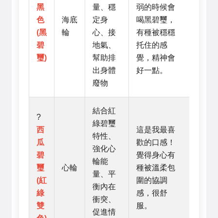
黑
量、穩
弱的時候會
色
海底
定身
喝黑碧璽，
(黑
輪
心、接
有種被穩穩
碧
地氣、
托住的感
璽)
幫助排
覺，精神會
出身體
好一點。
廢物
結合紅
?
綠碧璽
西
這是我最喜
特性、
瓜
歡的口感！
強化心
碧
覺得身心有
輪能
璽
心輪
種被溫柔包
量、平
(紅
圍的協調
衡內在
綠
感，很舒
衝突、
雙
服。
促進情