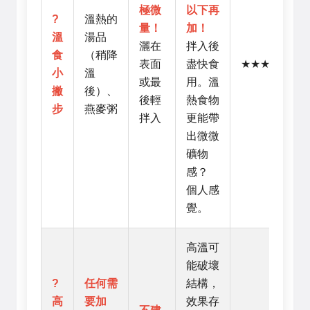
極微
以下再
?
溫熱的
量！
加！
溫
湯品
灑在
拌入後
食
（稍降
表面
盡快食
★★★☆☆
小
溫
或最
用。溫
撇
後）、
後輕
熱食物
步
燕麥粥
拌入
更能帶
出微微
礦物
感？
個人感
覺。
高溫可
能破壞
?
任何需
結構，
高
要加
效果存