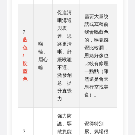
促進清
需要大量說
晰溝通
話或寫稿前
與表
?
我會喝藍色
達、思
藍
的，喉嚨感
喉
路更清
色
覺比較潤，
輪、
晰、舒
/
思緒好像也
眉心
緩喉嚨
靛
比較有條理
輪
不適、
藍
一點點（雖
激發創
色
然還是會天
意、提
馬行空找美
升直覺
食）。
力
強力防
護、驅
覺得特別
?
散負能
累、氣場很