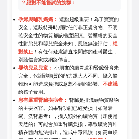
? 絕對不能嘗試的族群：
孕婦與哺乳媽媽：
這點超級重要！為了寶寶的
安全，這段特殊時期對任何非正規食物、不明
確安全性的物質都該極度謹慎。碧璽粉的安全
性對胎兒和嬰兒完全未知，風險無法評估，
絕
對禁止
！有任何疑慮請直接問妳的產科醫生，
別聽信賣家或網路傳言。
嬰幼兒及兒童：
小朋友的腸胃道和腎臟發育未
完全，代謝礦物質的能力跟大人不同。攝入礦
物粉可能造成負擔或意想不到的影響。
不建議
給孩子食用。
患有嚴重腎臟疾病者：
腎臟是排洩礦物質廢物
的主要器官。如果腎功能已經受損（如腎衰
竭、洗腎患者），攝入額外的礦物質（即使是
天然的）可能會加重腎臟負擔，導致礦物質堆
積在體內無法排出，造成中毒風險（如高血鎂