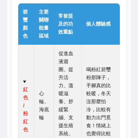
碧
主要
常被提
璽
關聯
及的功
個人體驗感
顏
能量
效重點
色
區域
促進血
液迴
圈、提
喝粉紅碧璽
升活
粉那陣子，
♥️
力、溫
手腳真的比
紅
心
暖滋
較暖，冬天
色
輪、
養、舒
沒那麼怕
/
海底
緩緊
冷，比較有
粉
輪
繃、支
動力出門覓
紅
援生殖
食！情緒上
色
系統、
也覺得比較