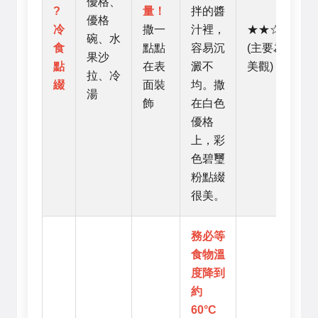
優格、
?
量！
拌的醬
優格
冷
撒一
汁裡，
★★☆☆☆
碗、水
食
點點
容易沉
(主要為了
果沙
點
在表
澱不
美觀)
拉、冷
綴
面裝
均。撒
湯
飾
在白色
優格
上，彩
色碧璽
粉點綴
很美。
務必等
食物溫
度降到
約
60°C