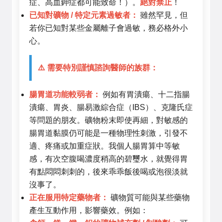
症、高血鉀症都可能致命！）。
絕對禁止
！
已知對礦物 / 特定元素過敏者：
雖然罕見，但
若你已知對某些金屬離子會過敏，務必格外小
心。
⚠️ 需要特別謹慎諮詢醫師的族群：
腸胃道功能較弱者：
例如有胃潰瘍、十二指腸
潰瘍、胃炎、腸易激綜合症（IBS）、克隆氏症
等問題的朋友。礦物粉末即使再細，對敏感的
腸胃道黏膜仍可能是一種物理性刺激，引發不
適、疼痛或加重症狀。我個人腸胃算中等敏
感，有次空腹喝濃度稍高的碧璽水，就覺得胃
有點悶悶刺刺的，後來乖乖飯後喝或泡很淡就
沒事了。
正在服用特定藥物者：
礦物質可能與某些藥物
產生互動作用，影響藥效。例如：