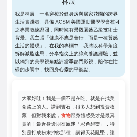
林辰
我是林辰，一名穿梭於健身房與居家花園的跨界
生活實踐者。具備 ACSM 美國運動醫學學會核可
之專業教練證照，同時擁有景觀園藝乙級技術士
背景。我主張「健康不應是苦行，而是一種質感
生活的體現」。在我的專欄中，我將以科學角度
拆解減脂迷思，分享指尖上的綠意養護經驗，並
以獨到的美學視角點評當季熱門影視，陪你在忙
碌的步調中，找回身心靈的平衡點。
大家好哇！我是一個不是在吃、就是在找美
食路上的人。講到寶石，很多人想到投資收
藏，但對我來說，
食物
跟身體感受才是最真
實的！最近身邊朋友瘋迷「彩色碧璽」，特
別是打成粉末沖飲那種，講得天花亂墜，讓