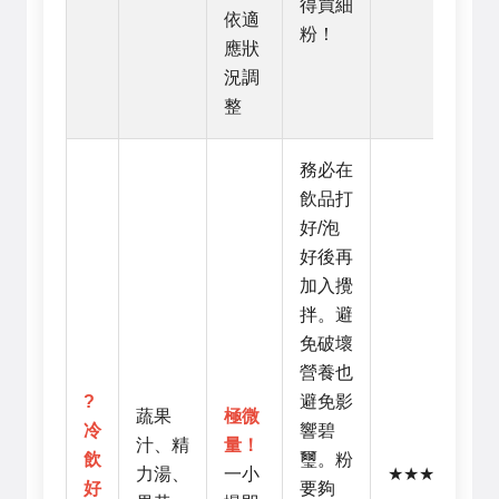
得買細
依適
粉！
應狀
況調
整
務必在
飲品打
好/泡
好後再
加入攪
拌。避
免破壞
營養也
?
避免影
蔬果
極微
冷
響碧
汁、精
量！
飲
璽。粉
力湯、
一小
★★★☆☆
好
要夠