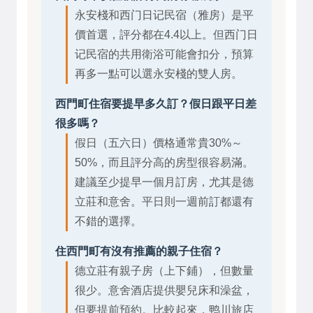
永安棧和西门日记民宿（雅房）是平
價首選，評分都在4.4以上。但西门日
记民宿的共用衛浴可能會扣分，預算
再多一點可以選永安棧的雙人房。
西門町住宿要提早多久訂？假日跟平日差
很多嗎？
假日（五六日）價格通常貴30%～
50%，而且評分高的房型很容易滿。
建議至少提早一個月訂房，尤其是德
立莊和意舍。平日則一週前訂都還有
不錯的選擇。
住西門町有沒有推薦的親子住宿？
德立莊有親子房（上下鋪），但數量
很少。意舍酒店提供嬰兒床和澡盆，
但要提前預約。比較起來，鸭川旅店