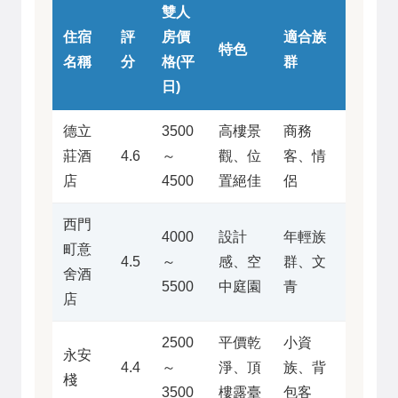
雙人
住宿
評
房價
適合族
特色
名稱
分
格(平
群
日)
德立
3500
高樓景
商務
莊酒
4.6
～
觀、位
客、情
店
4500
置絕佳
侶
西門
4000
設計
年輕族
町意
4.5
～
感、空
群、文
舍酒
5500
中庭園
青
店
2500
平價乾
小資
永安
4.4
～
淨、頂
族、背
棧
3500
樓露臺
包客