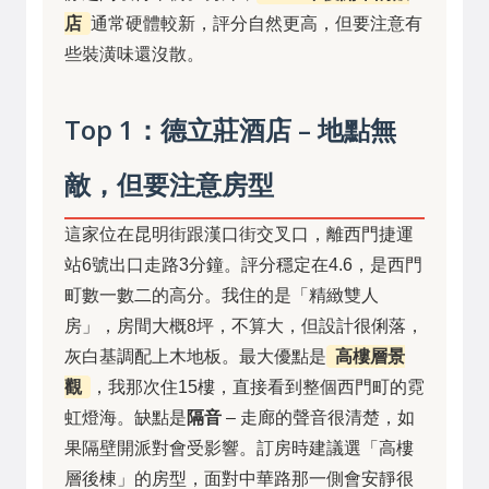
店
通常硬體較新，評分自然更高，但要注意有
些裝潢味還沒散。
Top 1：德立莊酒店 – 地點無
敵，但要注意房型
這家位在昆明街跟漢口街交叉口，離西門捷運
站6號出口走路3分鐘。評分穩定在4.6，是西門
町數一數二的高分。我住的是「精緻雙人
房」，房間大概8坪，不算大，但設計很俐落，
灰白基調配上木地板。最大優點是
高樓層景
觀
，我那次住15樓，直接看到整個西門町的霓
虹燈海。缺點是
隔音
– 走廊的聲音很清楚，如
果隔壁開派對會受影響。訂房時建議選「高樓
層後棟」的房型，面對中華路那一側會安靜很