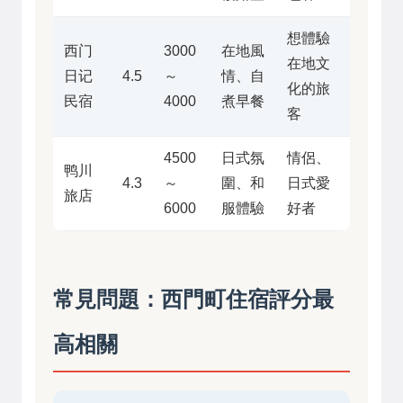
想體驗
西门
3000
在地風
在地文
日记
4.5
～
情、自
化的旅
民宿
4000
煮早餐
客
4500
日式氛
情侶、
鸭川
4.3
～
圍、和
日式愛
旅店
6000
服體驗
好者
常見問題：西門町住宿評分最
高相關