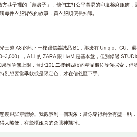
UN 後方巷子裡的「繭裹子」，他們主打公平貿易的印度棉麻服飾，
聊每件衣服背後的故事，買衣服順便長知識。
 A8 的地下一樓跟信義誠品 B1，那邊有 Uniqlo、GU、
000），A11 的 ZARA 跟 H&M 是基本盤，但別錯過 STUDI
如果預算無上限，台北101 二樓到四樓的精品櫃位等你探索，但
特別想要當季款或是限定色，才在信義區下手。
態度跟試穿體驗。我觀察到一個現象：當你穿得稍微有型一點，
得太隨便，有些櫃姐真的會眼神飄掉。