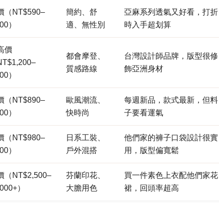
（NT$590–
簡約、舒
亞麻系列透氣又好看，打折
500）
適、無性別
時入手超划算
高價
都會摩登、
台灣設計師品牌，版型很修
T$1,200–
質感路線
飾亞洲身材
000）
（NT$890–
歐風潮流、
每週新品，款式最新，但料
500）
快時尚
子要看運氣
（NT$980–
日系工裝、
他們家的褲子口袋設計很實
200）
戶外混搭
用，版型偏寬鬆
（NT$2,500–
芬蘭印花、
買一件素色上衣配他們家花
,000+）
大膽用色
裙，回頭率超高