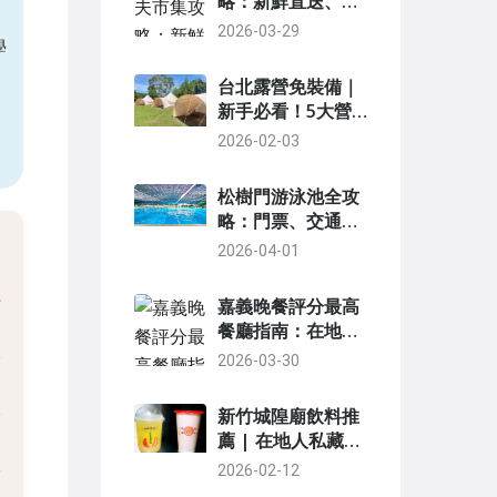
略：新鮮直送、必
買清單與周邊玩法
2026-03-29
學
一次看
台北露營免裝備｜
新手必看！5大營
區推薦與完整攻略
2026-02-03
松樹門游泳池全攻
略：門票、交通、
設施與內行建議
2026-04-01
嘉義晚餐評分最高
餐廳指南：在地人
私藏名單與實用攻
2026-03-30
略
新竹城隍廟飲料推
薦 | 在地人私藏必
喝清單與點餐秘訣
2026-02-12