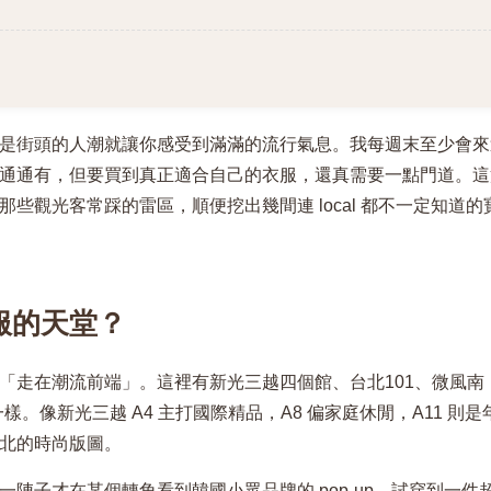
是街頭的人潮就讓你感受到滿滿的流行氣息。我每週末至少會來
通通有，但要買到真正適合自己的衣服，還真需要一點門道。這
些觀光客常踩的雷區，順便挖出幾間連 local 都不一定知道的
服的天堂？
「走在潮流前端」。這裡有新光三越四個館、台北101、微風南
一樣。像新光三越 A4 主打國際精品，A8 偏家庭休閒，A11 則是
北的時尚版圖。
陣子才在某個轉角看到韓國小眾品牌的 pop-up，試穿到一件