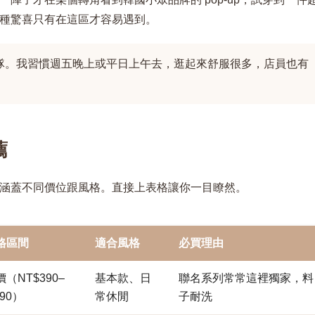
種驚喜只有在這區才容易遇到。
隊。我習慣週五晚上或平日上午去，逛起來舒服很多，店員也有
薦
涵蓋不同價位跟風格。直接上表格讓你一目瞭然。
格區間
適合風格
必買理由
（NT$390–
基本款、日
聯名系列常常這裡獨家，料
990）
常休閒
子耐洗