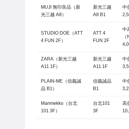
MUJI 無印良品（新
新光三越
中價
光三越 A8）
A8 B1
2,
中
STUDIO DOE（ATT
ATT 4
（N
4 FUN 2F）
FUN 2F
4,
ZARA（新光三越
新光三越
中價
A11 1F）
A11 1F
3,
PLAIN-ME（信義誠
信義誠品
中價
品 B1）
B1
3,
Marimekko（台北
台北101
高價
101 3F）
3F
10