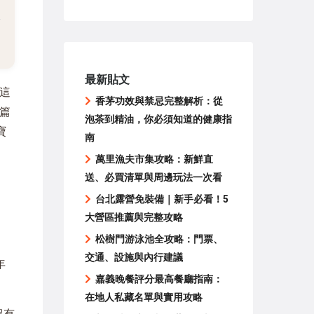
最新貼文
這
香茅功效與禁忌完整解析：從
篇
泡茶到精油，你必須知道的健康指
寶
南
萬里漁夫市集攻略：新鮮直
送、必買清單與周邊玩法一次看
台北露營免裝備｜新手必看！5
大營區推薦與完整攻略
松樹門游泳池全攻略：門票、
交通、設施與內行建議
年
嘉義晚餐評分最高餐廳指南：
在地人私藏名單與實用攻略
超有