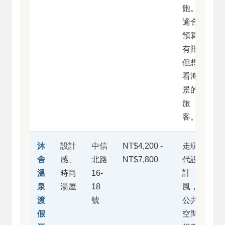
飽。
適合
預算
有限
但想
看海
景的
旅
客。
沐
設計
中信
NT$4,200 -
走現
舍
感、
北路
NT$7,800
代設
溫
時尚
16-
計
泉
湯屋
18
風，
渡
號
公共
假
空間