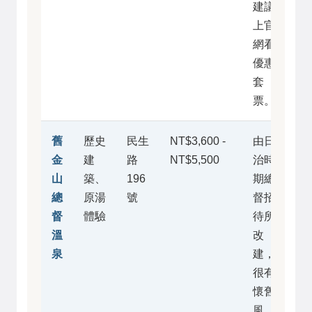
建議
上官
網看
優惠
套
票。
舊
歷史
民生
NT$3,600 -
由日
金
建
路
NT$5,500
治時
山
築、
196
期總
總
原湯
號
督招
督
體驗
待所
溫
改
泉
建，
很有
懷舊
風