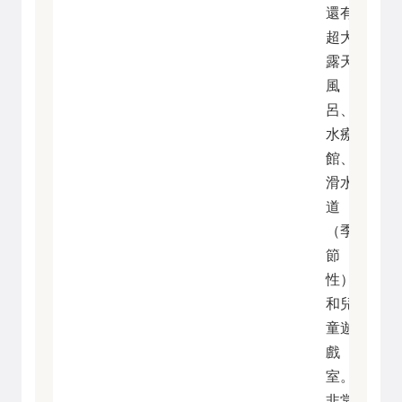
還有
超大
露天
風
呂、
水療
館、
滑水
道
（季
節
性）
和兒
童遊
戲
室。
非常