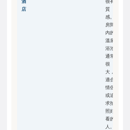
酒
很有
店
質
感。
房間
內的
溫泉
浴池
通常
很
大，
適合
情侶
或追
求拍
照好
看的
人。