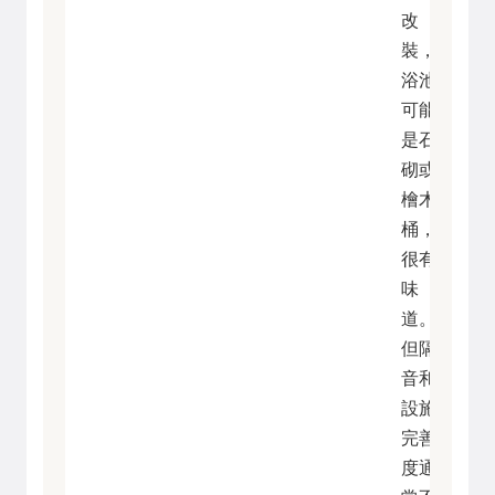
改
裝，
浴池
可能
是石
砌或
檜木
桶，
很有
味
道。
但隔
音和
設施
完善
度通