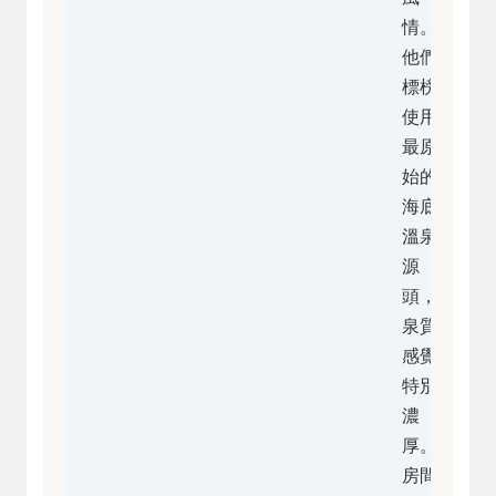
情。
他們
標榜
使用
最原
始的
海底
溫泉
源
頭，
泉質
感覺
特別
濃
厚。
房間