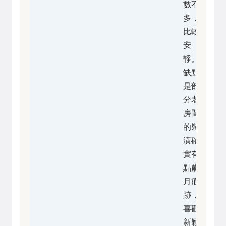
數不
多，
比較
安
靜。
缺點
是部
分老
房間
的裝
潢確
實有
點歲
月痕
跡，
喜歡
新穎