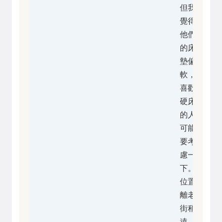
但我
覺得
他們
的床
墊偏
軟，
喜歡
硬床
的人
可能
要考
慮一
下。
位置
離老
街稍
遠，