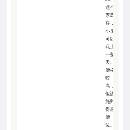
適合
家庭
客，
小孩
可以
玩上
一整
天。
價格
較
高，
但設
施對
得起
價
位。