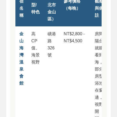
宿
參考價格
觀察
型/
北市
名
（每晚）
與備
特色
金山
稱
註
區）
金
高
磺港
NT$2,800 -
房間
山
CP
路
NT$4,500
陽台
海
值、
326
就能
灣
海景
號
看到
溫
視野
海，
泉
部分
會
房型
館
浴池
在窗
邊，
視野
開