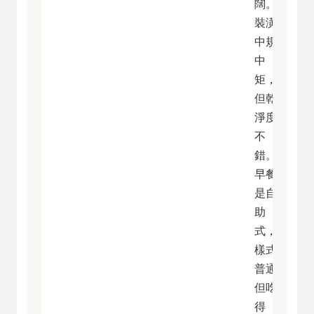
闊。
裝潢
中規
中
矩，
但乾
淨度
不
錯。
早餐
是自
助
式，
樣式
普通
但吃
得