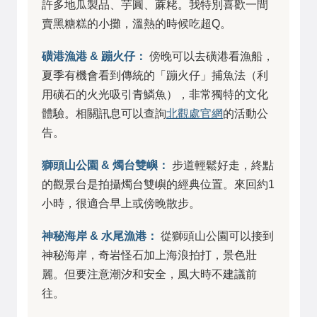
許多地瓜製品、芋圓、蔴粩。我特別喜歡一間
賣黑糖糕的小攤，溫熱的時候吃超Q。
磺港漁港 & 蹦火仔：
傍晚可以去磺港看漁船，
夏季有機會看到傳統的「蹦火仔」捕魚法（利
用磺石的火光吸引青鱗魚），非常獨特的文化
體驗。相關訊息可以查詢
北觀處官網
的活動公
告。
獅頭山公園 & 燭台雙嶼：
步道輕鬆好走，終點
的觀景台是拍攝燭台雙嶼的經典位置。來回約1
小時，很適合早上或傍晚散步。
神秘海岸 & 水尾漁港：
從獅頭山公園可以接到
神秘海岸，奇岩怪石加上海浪拍打，景色壯
麗。但要注意潮汐和安全，風大時不建議前
往。