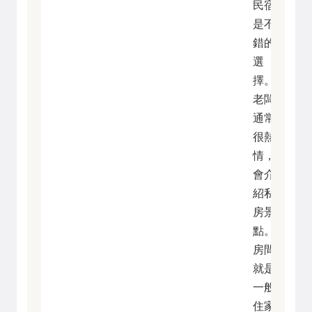
民宿
是不
錯的
選
擇。
老闆
通常
很熱
情，
會介
紹私
房景
點。
房間
就是
一般
住家