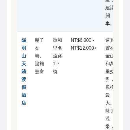
建議
開
車。
陽
親子
重和
NT$6,000 -
這其
明
友
里名
NT$12,000+
實在
山
善、
流路
金山
天
設施
1-7
和萬
籟
豐富
號
里交
渡
界，
假
規模
酒
最
店
大。
除了
溫
泉，