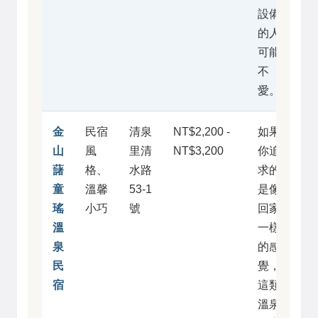
設備
的人
可能
不
愛。
金
民宿
清泉
NT$2,200 -
如果
山
風
里清
NT$3,200
你追
藷
格、
水路
求的
童
溫馨
53-1
是像
瑤
小巧
號
回家
溫
一樣
泉
的感
民
覺，
宿
這類
溫泉