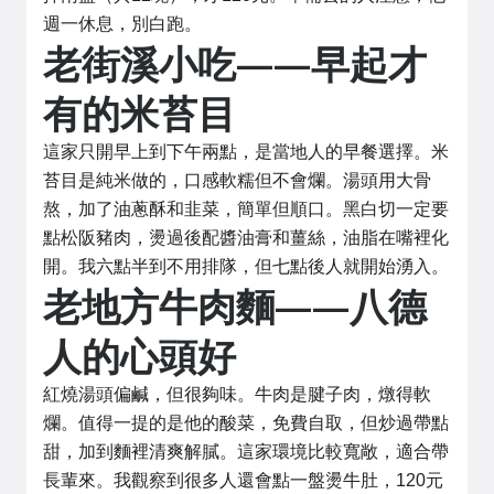
週一休息，別白跑。
老街溪小吃——早起才
有的米苔目
這家只開早上到下午兩點，是當地人的早餐選擇。米
苔目是純米做的，口感軟糯但不會爛。湯頭用大骨
熬，加了油蔥酥和韭菜，簡單但順口。黑白切一定要
點松阪豬肉，燙過後配醬油膏和薑絲，油脂在嘴裡化
開。我六點半到不用排隊，但七點後人就開始湧入。
老地方牛肉麵——八德
人的心頭好
紅燒湯頭偏鹹，但很夠味。牛肉是腱子肉，燉得軟
爛。值得一提的是他的酸菜，免費自取，但炒過帶點
甜，加到麵裡清爽解膩。這家環境比較寬敞，適合帶
長輩來。我觀察到很多人還會點一盤燙牛肚，120元