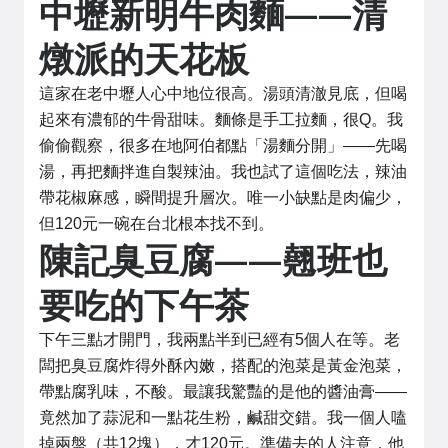
中壢新明牛肉麵——清
燉派的天花板
這家在老中壢人心中地位很高。湯頭清澈見底，但喝
起來有濃郁的牛骨甜味。麵條是手工拉麵，很Q。我
偷偷觀察，很多在地阿伯都點「湯麵分開」——先喝
湯，再把麵拌進自製辣油。我也試了這個吃法，辣油
帶花椒麻感，瞬間提升層次。唯一小缺點是肉偏少，
但120元一碗在台北根本找不到。
陳記臭豆腐——翹班也
要吃的下午茶
下午三點才開門，我兩點半到已經有5個人在等。老
闆把臭豆腐炸得外酥內嫩，搭配的泡菜是黃金泡菜，
帶點腐乳味，不酸。最讓我驚豔的是他的醬油膏——
竟然加了蒜泥和一點花生粉，鹹甜交錯。我一個人嗑
掉兩盤（共12塊），才120元。準備去的人注意，他