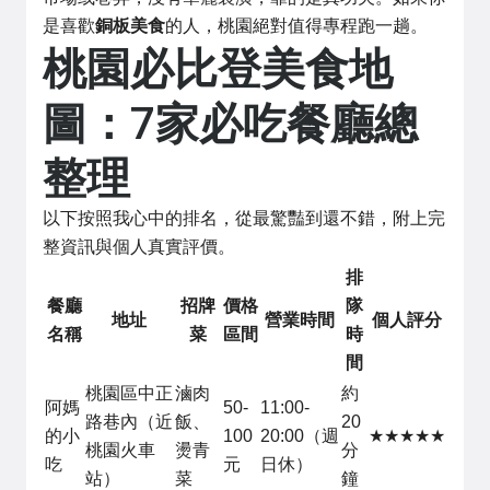
是喜歡
銅板美食
的人，桃園絕對值得專程跑一趟。
桃園必比登美食地
圖：7家必吃餐廳總
整理
以下按照我心中的排名，從最驚豔到還不錯，附上完
整資訊與個人真實評價。
排
餐廳
招牌
價格
隊
地址
營業時間
個人評分
名稱
菜
區間
時
間
桃園區中正
滷肉
約
阿媽
50-
11:00-
路巷內（近
飯、
20
的小
100
20:00（週
★★★★★
桃園火車
燙青
分
吃
元
日休）
站）
菜
鐘