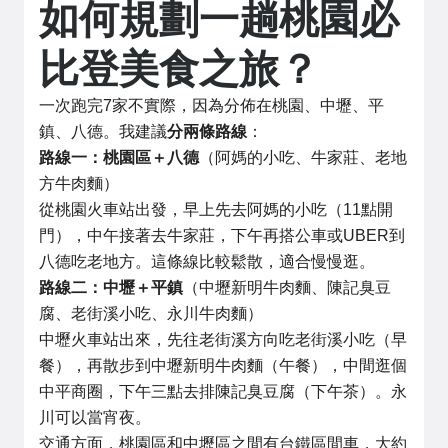
如何規劃一趟桃園必
比登美食之旅？
一次跑完7家不實際，因為分佈在桃園、中壢、平
鎮、八德。我建議
分兩條路線
：
路線一：桃園區＋八德
（阿媽的小吃、牛家莊、老地
方牛肉麵）
從桃園火車站出發，早上先去阿媽的小吃（11點開
門），中午接著去牛家莊，下午再搭公車或UBER到
八德吃老地方。這條線比較鬆散，適合慢慢逛。
路線二：中壢＋平鎮
（中壢新明牛肉麵、陳記臭豆
腐、老街溪小吃、永川牛肉麵）
中壢火車站出來，先往老街溪方向吃老街溪小吃（早
餐），再散步到中壢新明牛肉麵（午餐），中間逛個
中平商圈，下午三點去排陳記臭豆腐（下午茶）。永
川可以當宵夜。
交通方面，桃園區和中壢區之間有台鐵區間車，大約