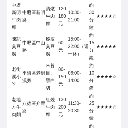
中壢
約
清燉
120-
新明
中壢區新明
10:30-
30
牛肉
180
★★★★☆
牛肉
路
21:00
分
麵
元
麵
鐘
約
陳記
脆皮
15:00-
中壢區中山
60
15
臭豆
臭豆
22:00（週
★★★★★
路
元
分
腐
腐
一休）
鐘
米苔
約
老街
80-
平鎮區老街
目、
06:00-
10
溪小
150
★★★★☆
溪旁
黑白
14:00
分
吃
元
切
鐘
約
老地
紅燒
130-
八德區介壽
11:30-
25
方牛
牛肉
200
★★★★☆
路
20:30
分
肉麵
麵
元
鐘
約