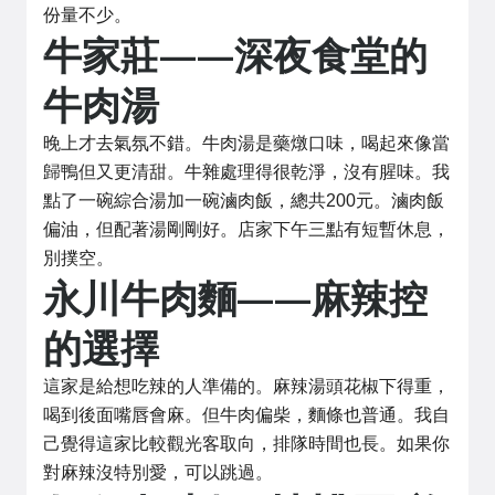
份量不少。
牛家莊——深夜食堂的
牛肉湯
晚上才去氣氛不錯。牛肉湯是藥燉口味，喝起來像當
歸鴨但又更清甜。牛雜處理得很乾淨，沒有腥味。我
點了一碗綜合湯加一碗滷肉飯，總共200元。滷肉飯
偏油，但配著湯剛剛好。店家下午三點有短暫休息，
別撲空。
永川牛肉麵——麻辣控
的選擇
這家是給想吃辣的人準備的。麻辣湯頭花椒下得重，
喝到後面嘴唇會麻。但牛肉偏柴，麵條也普通。我自
己覺得這家比較觀光客取向，排隊時間也長。如果你
對麻辣沒特別愛，可以跳過。