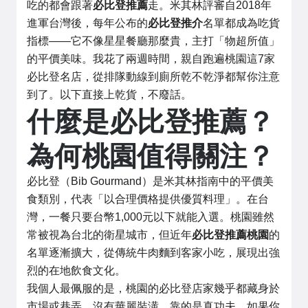
吃的都會跟著
必比登推薦
走。米其林評審自2018年
進軍台灣後，每年公布的
必比登推介
名單都成為吃貨
指標——它不像星星餐廳那麼貴，主打「物超所值」
的平價美味。我花了兩週時間，親自跑遍桃園這7家
必比登名店，從排隊動線到廁所乾不乾淨都幫你注意
到了。以下直接上乾貨，不廢話。
什麼是必比登推薦？
為何桃園值得關注？
必比登（Bib Gourmand）是米其林指南中的平價美
食類別，代表「以合理價格提供優質料理」。在台
灣，一餐只要台幣1,000元以下就能入選。桃園雖然
常被視為台北的衛星城市，但近年
必比登推薦桃園
的
名單逐漸擴大，從傳統牛肉麵到客家小吃，展現出強
烈的在地飲食文化。
我個人最佩服的是，桃園的必比登店家幾乎都藏身於
市場或巷弄，沒有華麗裝潢，靠的是真功夫。如果你