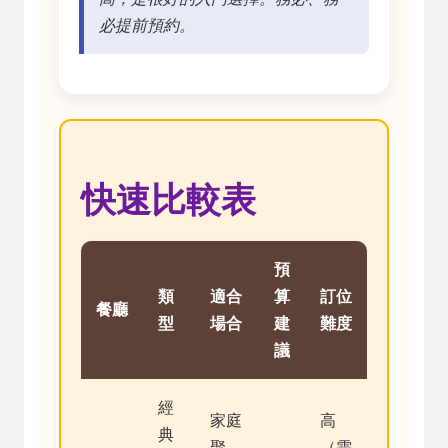
必提前預約。
快速比較表
預
類
適合
算
訂位
餐廳
型
場合
建
難度
議
經
家庭
高
典
聚
（需