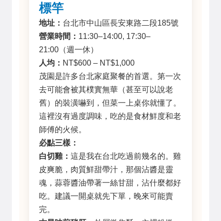
標竿
地址：
台北市中山區長安東路二段185號
營業時間：
11:30–14:00, 17:30–
21:00（週一休）
人均：
NT$600 – NT$1,000
茂園是許多台北家庭聚餐的首選。第一次
去可能會被其樸實無華（甚至可以說老
舊）的裝潢嚇到，但菜一上桌你就懂了。
這裡沒有過度調味，吃的是食材鮮度和老
師傅的火候。
必點三樣：
白切雞：
這是我在台北吃過前幾名的。雞
皮爽脆，肉質鮮甜帶汁，那個沾醬是靈
魂，蒜蓉醬油帶著一絲甘甜，沾什麼都好
吃。建議一開桌就先下單，晚來可能賣
完。