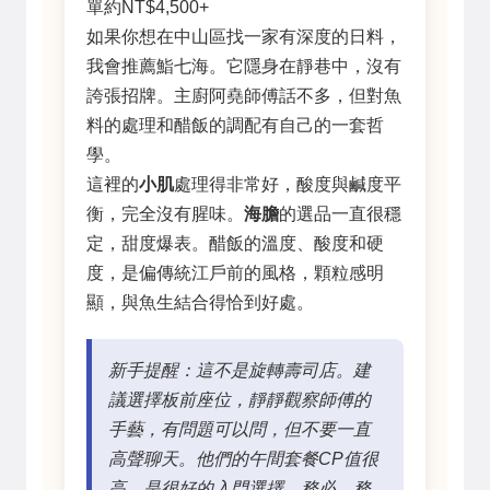
單約NT$4,500+
如果你想在中山區找一家有深度的日料，
我會推薦鮨七海。它隱身在靜巷中，沒有
誇張招牌。主廚阿堯師傅話不多，但對魚
料的處理和醋飯的調配有自己的一套哲
學。
這裡的
小肌
處理得非常好，酸度與鹹度平
衡，完全沒有腥味。
海膽
的選品一直很穩
定，甜度爆表。醋飯的溫度、酸度和硬
度，是偏傳統江戶前的風格，顆粒感明
顯，與魚生結合得恰到好處。
新手提醒：這不是旋轉壽司店。建
議選擇板前座位，靜靜觀察師傅的
手藝，有問題可以問，但不要一直
高聲聊天。他們的午間套餐CP值很
高，是很好的入門選擇。務必、務