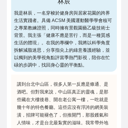
林辰
我是林辰，一名穿梭於健身房與居家花園的跨界
生活實踐者。具備 ACSM 美國運動醫學學會核可
之專業教練證照，同時擁有景觀園藝乙級技術士
背景。我主張「健康不應是苦行，而是一種質感
生活的體現」。在我的專欄中，我將以科學角度
拆解減脂迷思，分享指尖上的綠意養護經驗，並
以獨到的美學視角點評當季熱門影視，陪你在忙
碌的步調中，找回身心靈的平衡點。
講到台北中山區，很多人第一反應是條通、是
酒吧。但對我來說，中山區真正的靈魂，是那
些藏在大樓後巷、開在老公寓一樓，一吃就是
幾十年的特色餐廳。這些店沒有浮誇的網美裝
潢，招牌可能褪色了，但推開門，那股鑊氣和
人情味，才是台北最紮實的滋味。我常帶外地