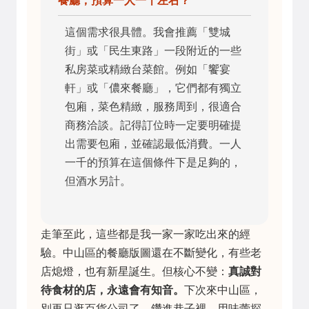
餐廳，預算一人一千左右？
這個需求很具體。我會推薦「雙城
街」或「民生東路」一段附近的一些
私房菜或精緻台菜館。例如「饗宴
軒」或「儂來餐廳」，它們都有獨立
包廂，菜色精緻，服務周到，很適合
商務洽談。記得訂位時一定要明確提
出需要包廂，並確認最低消費。一人
一千的預算在這個條件下是足夠的，
但酒水另計。
走筆至此，這些都是我一家一家吃出來的經
驗。中山區的餐廳版圖還在不斷變化，有些老
店熄燈，也有新星誕生。但核心不變：
真誠對
待食材的店，永遠會有知音。
下次來中山區，
別再只逛百貨公司了，鑽進巷子裡，用味蕾探