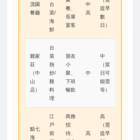
茂園
台
中
餐、
提早
餐廳
菜/
高
長輩
數
海
宴客
日）
鮮
台
雞家
菜
朋友
中
莊
熱
小
（當
（中
炒/
聚、
中
日可
山
雞
下班
能需
店）
料
暢飲
等）
理
江
商務
高
戶
招
（需
鮨七
前
待、
高
提早
海