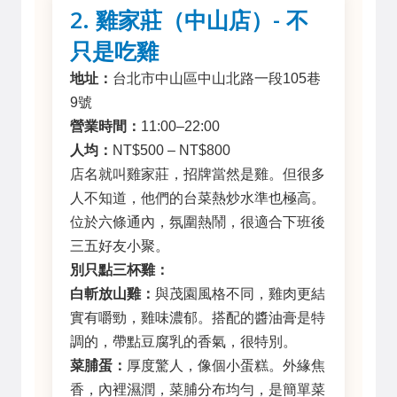
2. 雞家莊（中山店）- 不
只是吃雞
地址：
台北市中山區中山北路一段105巷
9號
營業時間：
11:00–22:00
人均：
NT$500 – NT$800
店名就叫雞家莊，招牌當然是雞。但很多
人不知道，他們的台菜熱炒水準也極高。
位於六條通內，氛圍熱鬧，很適合下班後
三五好友小聚。
別只點三杯雞：
白斬放山雞：
與茂園風格不同，雞肉更結
實有嚼勁，雞味濃郁。搭配的醬油膏是特
調的，帶點豆腐乳的香氣，很特別。
菜脯蛋：
厚度驚人，像個小蛋糕。外緣焦
香，內裡濕潤，菜脯分布均勻，是簡單菜