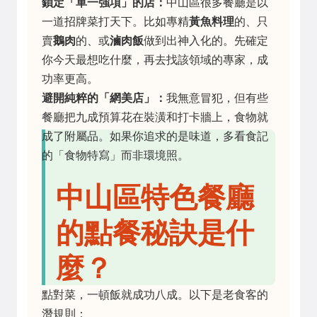
鎖定「單一強項」的店：
中山區很多餐廳是以
一道招牌菜打天下。比如專精
黃魚料理
的、只
賣
鵝肉
的、或
滷肉飯
做到出神入化的。先確定
你今天最想吃什麼，再去找該領域的專家，成
功率更高。
避開純粹的「網美店」：
我無意冒犯，但有些
餐廳把九成預算花在裝潢和打卡牆上，食物就
成了附屬品。如果你追求的是味道，多看食記
的「食物特寫」而非環境照。
中山區特色餐廳
的點餐秘訣是什
麼？
點對菜，一頓飯就成功八成。以下是老食客的
潛規則：