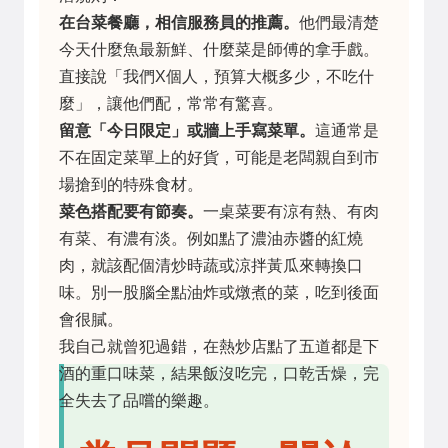
在台菜餐廳，相信服務員的推薦。
他們最清楚
今天什麼魚最新鮮、什麼菜是師傅的拿手戲。
直接說「我們X個人，預算大概多少，不吃什
麼」，讓他們配，常常有驚喜。
留意「今日限定」或牆上手寫菜單。
這通常是
不在固定菜單上的好貨，可能是老闆親自到市
場搶到的特殊食材。
菜色搭配要有節奏。
一桌菜要有涼有熱、有肉
有菜、有濃有淡。例如點了濃油赤醬的紅燒
肉，就該配個清炒時蔬或涼拌黃瓜來轉換口
味。別一股腦全點油炸或燉煮的菜，吃到後面
會很膩。
我自己就曾犯過錯，在熱炒店點了五道都是下
酒的重口味菜，結果飯沒吃完，口乾舌燥，完
全失去了品嚐的樂趣。