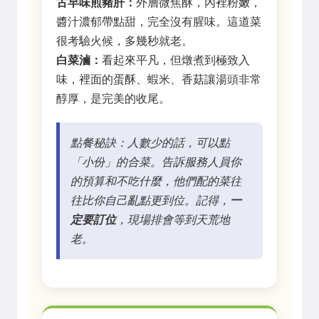
古早味煎豬肝：
外層微焦酥，內裡粉嫩，
醬汁濃郁帶點甜，完全沒有腥味。這道菜
很考驗火候，多幾秒就老。
白菜滷：
看起來平凡，但燉煮到極致入
味，裡面的蛋酥、蝦米、香菇讓湯頭非常
醇厚，是完美的收尾。
點餐秘訣：人數少的話，可以點
「小份」的合菜。告訴服務人員你
的預算和不吃什麼，他們配的菜往
往比你自己亂點更到位。記得，
一
定要訂位
，現場排會等到天荒地
老。