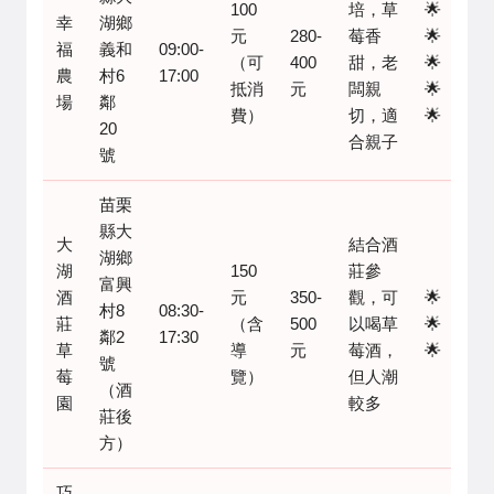
100
培，草
🌟
幸
湖鄉
元
280-
莓香
🌟
福
義和
09:00-
（可
400
甜，老
🌟
農
村6
17:00
抵消
元
闆親
🌟
場
鄰
費）
切，適
🌟
20
合親子
號
苗栗
縣大
大
結合酒
湖鄉
湖
150
莊參
富興
酒
元
350-
觀，可
🌟
村8
08:30-
莊
（含
500
以喝草
🌟
鄰2
17:30
草
導
元
莓酒，
🌟
號
莓
覽）
但人潮
（酒
園
較多
莊後
方）
巧