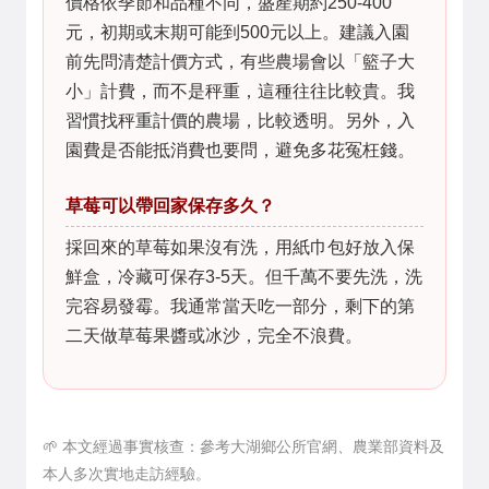
價格依季節和品種不同，盛產期約250-400
元，初期或末期可能到500元以上。建議入園
前先問清楚計價方式，有些農場會以「籃子大
小」計費，而不是秤重，這種往往比較貴。我
習慣找秤重計價的農場，比較透明。另外，入
園費是否能抵消費也要問，避免多花冤枉錢。
草莓可以帶回家保存多久？
採回來的草莓如果沒有洗，用紙巾包好放入保
鮮盒，冷藏可保存3-5天。但千萬不要先洗，洗
完容易發霉。我通常當天吃一部分，剩下的第
二天做草莓果醬或冰沙，完全不浪費。
🌱 本文經過事實核查：參考大湖鄉公所官網、農業部資料及
本人多次實地走訪經驗。