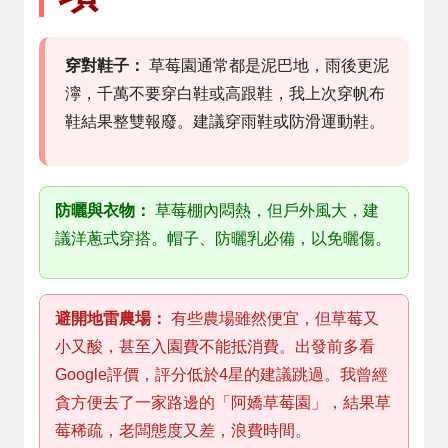
穿對鞋子：
草莓園通常都是泥巴地，雨後更泥
濘，千萬不要穿白鞋或高跟鞋，我上次穿帆布
鞋結果整雙報廢。建議穿雨鞋或防滑運動鞋。
防曬與衣物：
草莓棚內悶熱，但戶外風大，建
議洋蔥式穿搭。帽子、防曬乳必備，以免曬傷。
避開地雷農場：
有些農場雖然便宜，但草莓又
小又酸，甚至入園費不能抵消費。出發前多看
Google評價，評分低於4星的建議跳過。我曾經
貪方便去了一家路邊的「阿嬌草莓園」，結果草
莓稀疏，老闆態度又差，浪費時間。