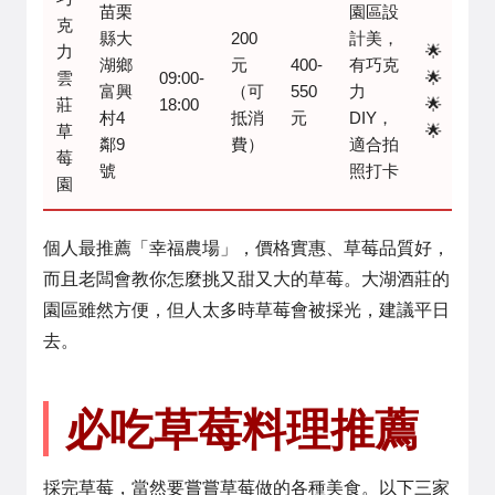
苗栗
園區設
克
縣大
200
計美，
力
🌟
湖鄉
元
400-
有巧克
雲
09:00-
🌟
富興
（可
550
力
莊
18:00
🌟
村4
抵消
元
DIY，
草
🌟
鄰9
費）
適合拍
莓
號
照打卡
園
個人最推薦「幸福農場」，價格實惠、草莓品質好，
而且老闆會教你怎麼挑又甜又大的草莓。大湖酒莊的
園區雖然方便，但人太多時草莓會被採光，建議平日
去。
必吃草莓料理推薦
採完草莓，當然要嘗嘗草莓做的各種美食。以下三家