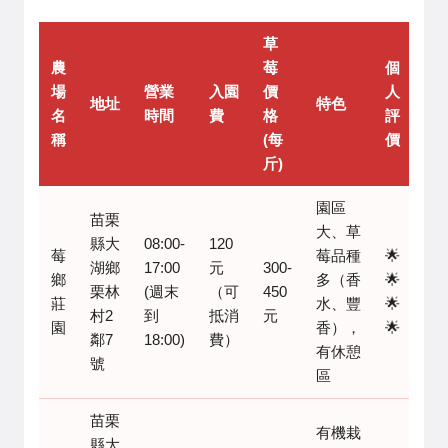
草
農
莓
個
場
營業
入園
價
人
地址
特色
名
時間
費
格
評
稱
(每
價
斤)
園區
苗栗
大、草
縣大
08:00-
120
莓
莓品種
🌟
湖鄉
17:00
元
300-
鄉
多（香
🌟
栗林
(週末
（可
450
莊
水、豐
🌟
村2
到
抵消
元
園
香），
🌟
鄰7
18:00)
費）
有休憩
號
區
苗栗
有機栽
縣大