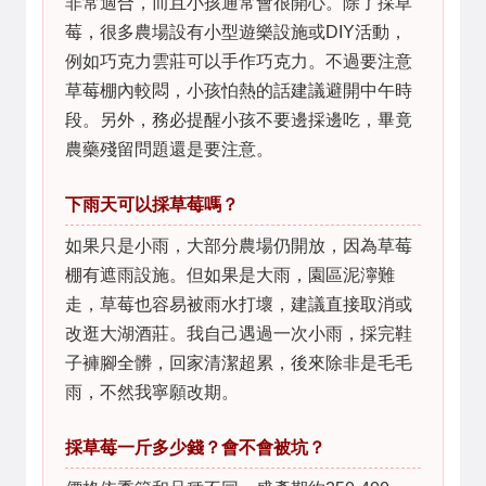
非常適合，而且小孩通常會很開心。除了採草
莓，很多農場設有小型遊樂設施或DIY活動，
例如巧克力雲莊可以手作巧克力。不過要注意
草莓棚內較悶，小孩怕熱的話建議避開中午時
段。另外，務必提醒小孩不要邊採邊吃，畢竟
農藥殘留問題還是要注意。
下雨天可以採草莓嗎？
如果只是小雨，大部分農場仍開放，因為草莓
棚有遮雨設施。但如果是大雨，園區泥濘難
走，草莓也容易被雨水打壞，建議直接取消或
改逛大湖酒莊。我自己遇過一次小雨，採完鞋
子褲腳全髒，回家清潔超累，後來除非是毛毛
雨，不然我寧願改期。
採草莓一斤多少錢？會不會被坑？