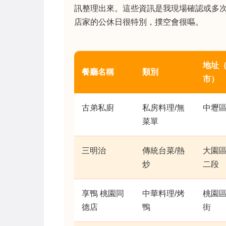
訊整理出來。這些資訊是我現場確認或多
店家的公休日很特別，撲空會很嘔。
地址
餐廳名稱
類別
市）
古弟私廚
私房料理/無
中壢
菜單
三明治
傳統台菜/熱
大園
炒
二段
享鴨 桃園同
中華料理/烤
桃園
德店
鴨
街