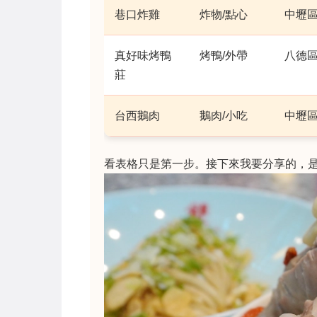
巷口炸雞
炸物/點心
中壢
真好味烤鴨
烤鴨/外帶
八德
莊
台西鵝肉
鵝肉/小吃
中壢
看表格只是第一步。接下來我要分享的，