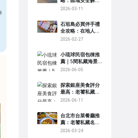
略：區域安全解析
與旅行避坑守則
2026-03-11
學
石垣島必買伴手禮
全攻略：在地人嚴
選10大必買清單與
2026-02-27
採購地圖
小琉球民宿包棟推
薦｜5間私藏海景
Villa與親子庭院清
2026-06-05
單
探索銀座美食評分
最高：老饕私藏名
單與避坑指南
2026-06-11
台北市台菜餐廳推
薦：老饕私藏名單
與點菜攻略
2026-03-24