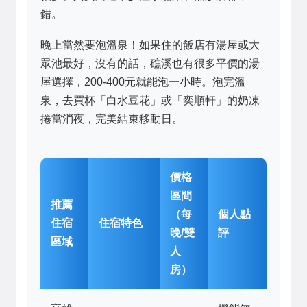
錯。
晚上當然要泡溫泉！如果住的飯店有湯屋或大
眾池最好，沒有的話，礁溪也有很多平價的湯
屋選擇，200-400元就能泡一小時。泡完溫
泉，去買杯「白水豆花」或「奕順軒」的奶凍
捲當消夜，完美結束移動日。
價格
區間
推薦
（每
個人點
住宿
住宿特色
晚/雙
評
區域
人
房）