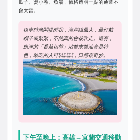
瓜子、燙小卷、魚湯，價格透明一點的通常不
會太雷。
租車時老闆提醒我，海岸線風大，最好戴
帽子或繫緊，不然真的會被吹走。還有，
旗津的「番茄切盤」沾薑末醬油膏是特
色，敢吃的人可以試試，口感很奇妙。
下午至晚上：高雄→宜蘭交通移動