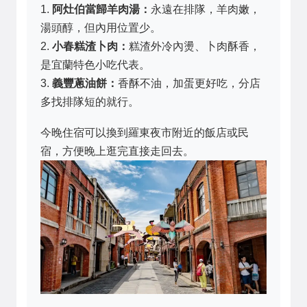
1.
阿灶伯當歸羊肉湯：
永遠在排隊，羊肉嫩，
湯頭醇，但內用位置少。
2.
小春糕渣卜肉：
糕渣外冷內燙、卜肉酥香，
是宜蘭特色小吃代表。
3.
義豐蔥油餅：
香酥不油，加蛋更好吃，分店
多找排隊短的就行。
今晚住宿可以換到羅東夜市附近的飯店或民
宿，方便晚上逛完直接走回去。