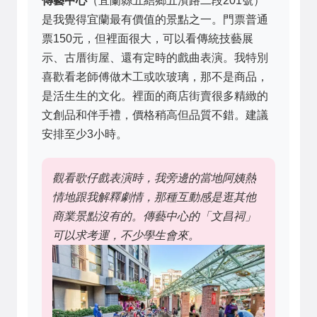
傳藝中心
（宜蘭縣五結鄉五濱路二段201號）
是我覺得宜蘭最有價值的景點之一。門票普通
票150元，但裡面很大，可以看傳統技藝展
示、古厝街屋、還有定時的戲曲表演。我特別
喜歡看老師傅做木工或吹玻璃，那不是商品，
是活生生的文化。裡面的商店街賣很多精緻的
文創品和伴手禮，價格稍高但品質不錯。建議
安排至少3小時。
觀看歌仔戲表演時，我旁邊的當地阿姨熱
情地跟我解釋劇情，那種互動感是逛其他
商業景點沒有的。傳藝中心的「文昌祠」
可以求考運，不少學生會來。