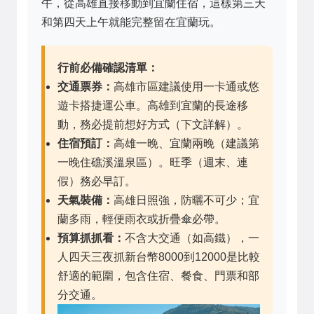
午，從高雄直接移動到宜蘭住宿，這樣第三天
和第四天上午就能完整留在宜蘭玩。
行前必備確認清單：
交通票券：
高雄市區建議使用一卡通或悠
遊卡搭捷運公車。高雄到宜蘭的長途移
動，務必提前想好方式（下文詳解）。
住宿預訂：
高雄一晚、宜蘭兩晚（建議第
一晚住礁溪溫泉區）。旺季（週末、連
假）務必早訂。
天氣裝備：
高雄日照強，防曬不可少；宜
蘭多雨，輕便雨衣或折疊傘必帶。
預算抓抓看：
不含大交通（如高鐵），一
人四天三夜抓新台幣8000到12000是比較
舒適的範圍，包含住宿、餐食、門票和部
分交通。