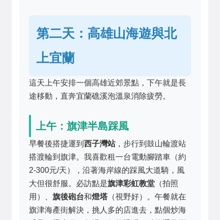
第二天：高雄山海遊與北
上宜蘭
這天上午安排一個高雄近郊景點，下午就是長
途移動，直奔宜蘭礁溪泡溫泉消除疲勞。
上午：旗津半島踩風
早餐後搭捷運到
西子灣站
，步行到鼓山輪渡站
搭渡輪到旗津。我喜歡租一台電動腳踏車（約
2-300元/天），沿著海岸線的踩風大道騎，風
大但很舒服。必訪點是
旗津彩虹教堂
（拍照
用）、
旗後砲台
和
燈塔
（視野好）。午餐就在
旗津海產街解決，挑人多的店進去，點個炒海