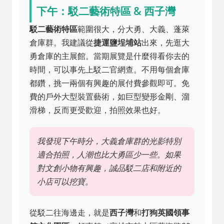
下午：駁二藝術特區 & 西子灣
駁二藝術特區
範圍很大，分大勇、大義、蓬萊
倉庫群。我建議從
捷運鹽埕埔站
出來，先逛大
勇倉庫的主展館。當期展覽是什麼得看你去的
時間，可以事先上
駁二官網
查。不用每個倉庫
都鑽，挑一兩個有興趣的展付費參觀即可。免
費的戶外大型裝置藝術，如巨型變形金剛、溜
滑梯，反而更受歡迎，拍照效果也好。
我發現下午時分，大義倉庫群的光影特別
適合拍照，人潮也比大勇區少一些。如果
對文創小物有興趣，誠品駁二店和附近的
小店可以挖寶。
從駁二往海邊走，就是
西子灣
和
打狗英國領事