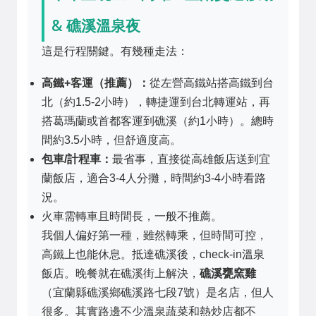
& 礁溪溫泉夜
這是行程關鍵。有幾種走法：
高鐵+客運（推薦）：
從左營高鐵站搭高鐵到台
北（約1.5-2小時），轉捷運到台北轉運站，再
搭葛瑪蘭或首都客運到礁溪（約1小時）。總時
間約3.5小時，但舒適度高。
包車/計程車：
最省事，直接從高雄飯店送到宜
蘭飯店，適合3-4人分攤，時間約3-4小時看路
況。
火車需轉車且時間長，一般不推薦。
我個人偏好第一種，雖然轉乘，但時間可控，
高鐵上也能休息。抵達礁溪後，check-in溫泉
飯店。晚餐就在礁溪街上解決，
礁溪甕窯雞
（宜蘭縣礁溪鄉礁溪路七段7號）是名店，但人
很多。其實路邊不少溫泉蔬菜和熱炒店都不