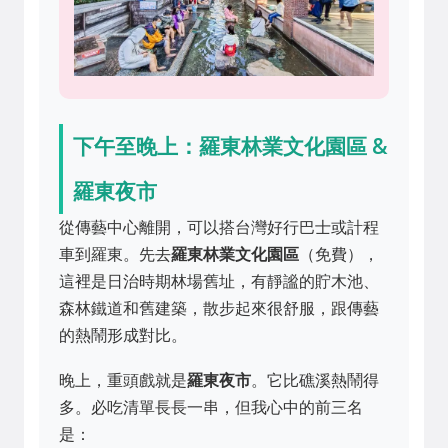
下午至晚上：羅東林業文化園區 &
羅東夜市
從傳藝中心離開，可以搭台灣好行巴士或計程
車到羅東。先去
羅東林業文化園區
（免費），
這裡是日治時期林場舊址，有靜謐的貯木池、
森林鐵道和舊建築，散步起來很舒服，跟傳藝
的熱鬧形成對比。
晚上，重頭戲就是
羅東夜市
。它比礁溪熱鬧得
多。必吃清單長長一串，但我心中的前三名
是：