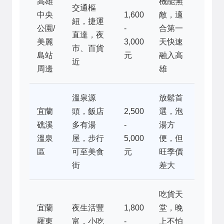
高雄
機能無
交通樞
中央
1,600
敵，適
紐，捷運
公園/
-
合第一
直達，夜
美麗
3,000
天快速
市、百貨
島站
元
融入高
近
周邊
雄
溫泉源
放鬆首
宜蘭
頭，飯店
2,500
選，泡
礁溪
多有湯
-
湯方
溫泉
屋，步行
5,000
便，但
區
可至美食
元
旺季價
街
差大
吃貨天
宜蘭
夜生活豐
1,800
堂，晚
羅東
富，小吃
-
上不怕