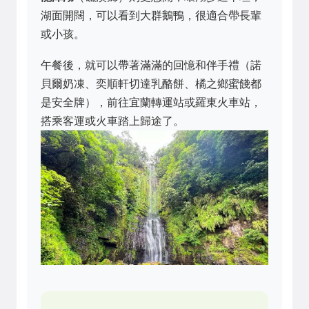
湖面開闊，可以看到大群鵝鴨，很適合帶長輩
或小孩。
午餐後，就可以帶著滿滿的回憶和伴手禮（諾
貝爾奶凍、奕順軒切達乳酪餅、橘之鄉蜜餞都
是安全牌），前往宜蘭轉運站或羅東火車站，
搭乘客運或火車踏上歸途了。