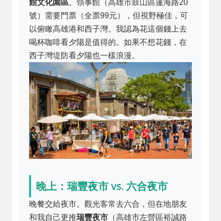
館文化園區
。領事館（高雄市鼓山區蓮海路20
號）需要門票（全票99元），但視野極佳，可
以俯瞰高雄港和西子灣。我認為花這個錢上去
喝杯咖啡看夕陽是值得的。如果不想花錢，在
西子灣堤防看夕陽也一樣浪漫。
晚上：瑞豐夜市 vs. 六合夜市
晚餐交給夜市。觀光客常去六合，但在地朋友
和我自己更推
瑞豐夜市
（高雄市左營區裕誠路