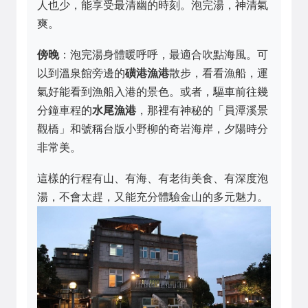
人也少，能享受最清幽的時刻。泡完湯，神清氣
爽。
傍晚
：泡完湯身體暖呼呼，最適合吹點海風。可
以到溫泉館旁邊的
磺港漁港
散步，看看漁船，運
氣好能看到漁船入港的景色。或者，驅車前往幾
分鐘車程的
水尾漁港
，那裡有神秘的「員潭溪景
觀橋」和號稱台版小野柳的奇岩海岸，夕陽時分
非常美。
這樣的行程有山、有海、有老街美食、有深度泡
湯，不會太趕，又能充分體驗金山的多元魅力。