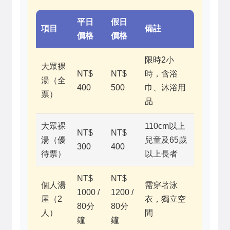
平日
假日
項目
備註
價格
價格
限時2小
大眾裸
NT$
NT$
時，含浴
湯（全
400
500
巾、沐浴用
票）
品
大眾裸
110cm以上
NT$
NT$
湯（優
兒童及65歲
300
400
待票）
以上長者
NT$
NT$
個人湯
需穿著泳
1000 /
1200 /
屋（2
衣，獨立空
80分
80分
人）
間
鐘
鐘