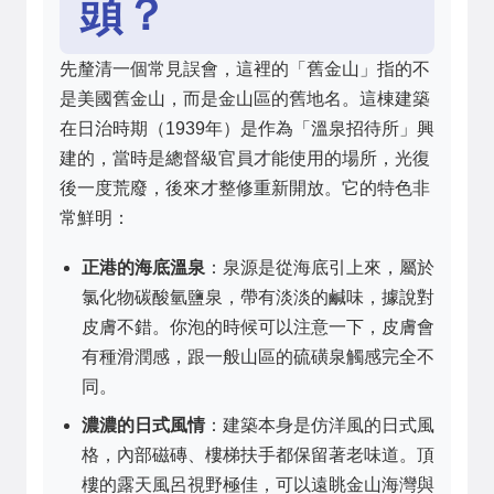
頭？
先釐清一個常見誤會，這裡的「舊金山」指的不
是美國舊金山，而是金山區的舊地名。這棟建築
在日治時期（1939年）是作為「溫泉招待所」興
建的，當時是總督級官員才能使用的場所，光復
後一度荒廢，後來才整修重新開放。它的特色非
常鮮明：
正港的海底溫泉
：泉源是從海底引上來，屬於
氯化物碳酸氫鹽泉，帶有淡淡的鹹味，據說對
皮膚不錯。你泡的時候可以注意一下，皮膚會
有種滑潤感，跟一般山區的硫磺泉觸感完全不
同。
濃濃的日式風情
：建築本身是仿洋風的日式風
格，內部磁磚、樓梯扶手都保留著老味道。頂
樓的露天風呂視野極佳，可以遠眺金山海灣與