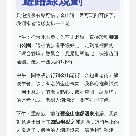
只泡溫泉有點可惜，金山這一帶可玩的可多了。
我通常會這樣安排一日遊：
上午
：從台北出發，先不走老街，直接殺到
獅頭
山公園
。這裡的步道平緩好走，走到最裡面的
「燭台雙嶼」觀景台，風景壯闊無比，保證值回
油錢。走完一圈大約1小時。
中午
：開車或步行到
金山老街
（金包里老街）解
決午餐。除了有名的金山鴨肉，我私心推薦試試
「阿玉麻荖」的老店點心，或者買個「藷童瑤」
的冰烤地瓜。老街人潮洶湧，要有心理準備。
下午
：重頭戲，前往
舊金山總督溫泉
泡湯。我會
刻意選
平日下午2點到4點之間
進場，這時早上的
人潮退了，傍晚的人潮還沒來，湯池相對乾淨，