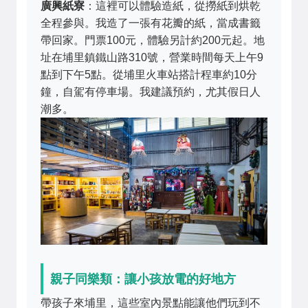
廣興紙寮
：這裡可以體驗造紙，從撈紙到烘乾
全程參與。我造了一張有花瓣的紙，當成書籤
帶回家。門票100元，體驗另計約200元起。地
址在埔里鎮鐵山路310號，營業時間每天上午9
點到下午5點。從埔里火車站搭計程車約10分
鐘，自駕有停車場。我建議預約，尤其假日人
潮多。
親子同樂類：讓小孩放電的好地方
帶孩子來埔里，這些室內景點能讓他們玩到不