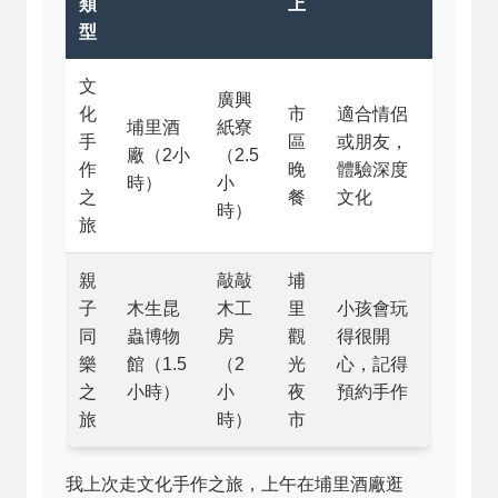
類
上
型
文
廣興
化
市
適合情侶
埔里酒
紙寮
手
區
或朋友，
廠（2小
（2.5
作
晚
體驗深度
時）
小
之
餐
文化
時）
旅
親
敲敲
埔
子
木生昆
木工
里
小孩會玩
同
蟲博物
房
觀
得很開
樂
館（1.5
（2
光
心，記得
之
小時）
小
夜
預約手作
旅
時）
市
我上次走文化手作之旅，上午在埔里酒廠逛