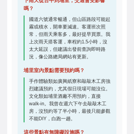
下雨天從台中到埔里，交通會受影響
嗎？
國道六號通常暢通，但山區路段可能起
霧或積水，開車要減速。客運班次照
常，但雨天乘客多，最好提早買票。我
上次雨天搭客運，車程約1.5小時，沒
太大延誤，但建議出發前查詢即時路
況，像公路總局網站有更新。
埔里室內景點需要預約嗎？
手作體驗類如廣興紙寮和敲敲木工房強
烈建議預約，尤其假日現場可能沒位。
文化類如埔里酒廠不用預約，直接
walk-in。我曾在週六下午去敲敲木工
房，沒預約等了半小時，最後只能參觀
不能DIY，白跑一趟。
這些景點有無障礙設施嗎？