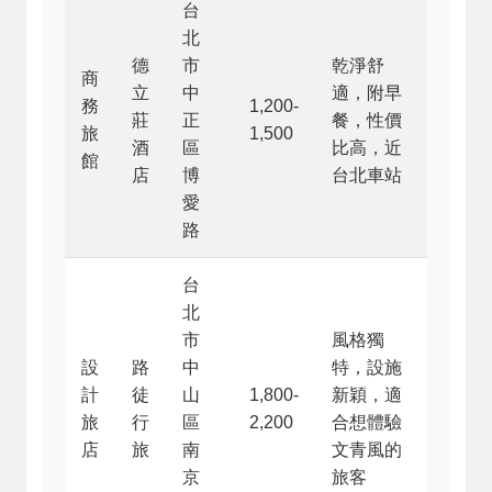
台
北
德
市
乾淨舒
商
立
中
適，附早
務
1,200-
莊
正
餐，性價
旅
1,500
酒
區
比高，近
館
店
博
台北車站
愛
路
台
北
市
風格獨
設
路
中
特，設施
計
徒
山
1,800-
新穎，適
旅
行
區
2,200
合想體驗
店
旅
南
文青風的
京
旅客