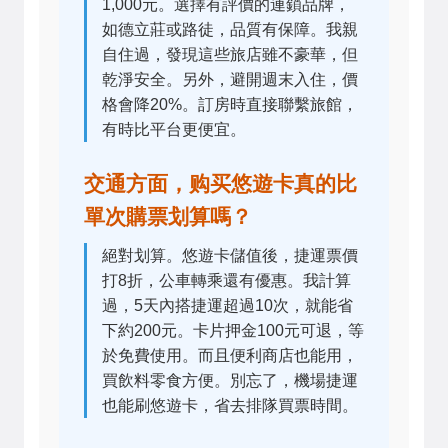
1,000元。選擇有評價的連鎖品牌，
如德立莊或路徒，品質有保障。我親
自住過，發現這些旅店雖不豪華，但
乾淨安全。另外，避開週末入住，價
格會降20%。訂房時直接聯繫旅館，
有時比平台更便宜。
交通方面，购买悠遊卡真的比
單次購票划算嗎？
絕對划算。悠遊卡儲值後，捷運票價
打8折，公車轉乘還有優惠。我計算
過，5天內搭捷運超過10次，就能省
下約200元。卡片押金100元可退，等
於免費使用。而且便利商店也能用，
買飲料零食方便。別忘了，機場捷運
也能刷悠遊卡，省去排隊買票時間。