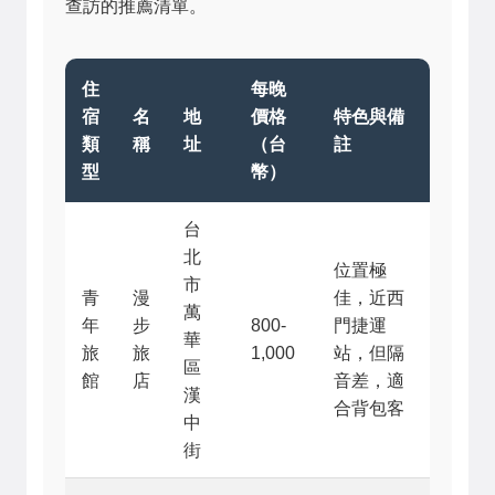
查訪的推薦清單。
住
每晚
宿
名
地
價格
特色與備
類
稱
址
（台
註
型
幣）
台
北
位置極
市
青
漫
佳，近西
萬
年
步
800-
門捷運
華
旅
旅
1,000
站，但隔
區
館
店
音差，適
漢
合背包客
中
街