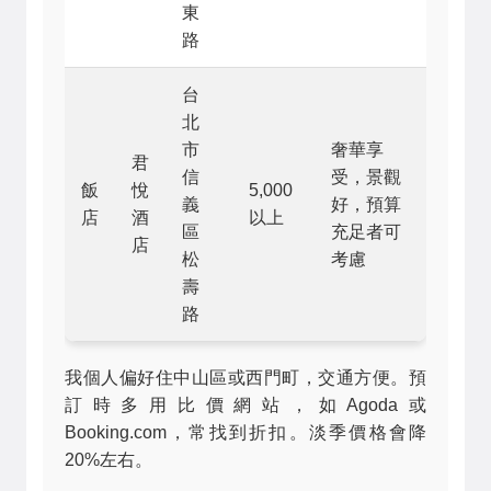
東
路
台
北
市
奢華享
君
信
受，景觀
飯
悅
5,000
義
好，預算
店
酒
以上
區
充足者可
店
松
考慮
壽
路
我個人偏好住中山區或西門町，交通方便。預
訂時多用比價網站，如Agoda或
Booking.com，常找到折扣。淡季價格會降
20%左右。