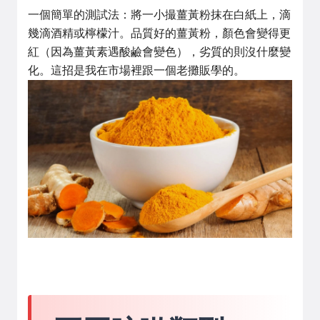
一個簡單的測試法：將一小撮薑黃粉抹在白紙上，滴
幾滴酒精或檸檬汁。品質好的薑黃粉，顏色會變得更
紅（因為薑黃素遇酸鹼會變色），劣質的則沒什麼變
化。這招是我在市場裡跟一個老攤販學的。