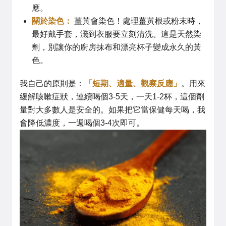
應。
關於染色：
薑黃會染色！處理薑黃根或粉末時，
最好戴手套，濺到衣服要立刻清洗。這是天然染
劑，別讓你的廚房抹布和漂亮杯子變成永久的黃
色。
我自己的原則是：
「短期、適量、觀察反應」
。用來
緩解咳嗽症狀，連續喝個3-5天，一天1-2杯，這個劑
量對大多數人是安全的。如果把它當保健每天喝，我
會降低濃度，一週喝個3-4次即可。