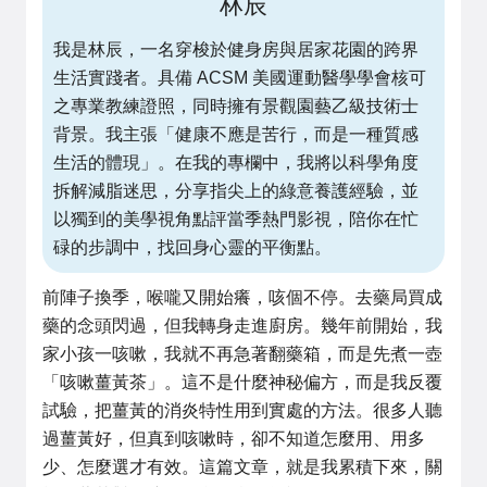
林辰
我是林辰，一名穿梭於健身房與居家花園的跨界
生活實踐者。具備 ACSM 美國運動醫學學會核可
之專業教練證照，同時擁有景觀園藝乙級技術士
背景。我主張「健康不應是苦行，而是一種質感
生活的體現」。在我的專欄中，我將以科學角度
拆解減脂迷思，分享指尖上的綠意養護經驗，並
以獨到的美學視角點評當季熱門影視，陪你在忙
碌的步調中，找回身心靈的平衡點。
前陣子換季，喉嚨又開始癢，咳個不停。去藥局買成
藥的念頭閃過，但我轉身走進廚房。幾年前開始，我
家小孩一咳嗽，我就不再急著翻藥箱，而是先煮一壺
「咳嗽薑黃茶」。這不是什麼神秘偏方，而是我反覆
試驗，把薑黃的消炎特性用到實處的方法。很多人聽
過薑黃好，但真到咳嗽時，卻不知道怎麼用、用多
少、怎麼選才有效。這篇文章，就是我累積下來，關