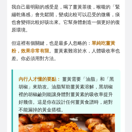
我自己最明顯的感受是，喝了薑黃茶後，喉嚨的「緊
繃乾痛感」會先鬆開，變成比較可以忍受的微癢，痰
也會變得比較好咳出來。它幫身體創造一個更好的復
原環境。
但這裡有個關鍵，也是最多人忽略的：
單純吃薑黃
粉，效果非常有限
。薑黃素難溶於水，人體吸收率也
差。你必須用對方法。
內行人才懂的要點：
薑黃需要「油脂」和「黑
胡椒」來助攻。油脂幫助薑黃素溶解，黑胡椒
裡的胡椒鹼則能讓身體對薑黃素的吸收率提升
好幾倍。這是你在設計任何薑黃食譜時，絕對
不能漏掉的黃金搭檔。