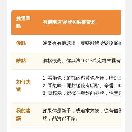
挑選重
有機商店/品牌包裝薑黃粉
點
優點
通常有有機認證，農藥殘留檢驗較嚴格。
缺點
價格較高。你無法100%確定粉末裡有沒有
1. 看顏色：鮮豔的橙黃色為佳，暗沉土黃
如何挑
2. 聞氣味：開封後應有明顯、辛香、略帶
選
3. 查標示：選擇信譽好的品牌，注意是否
我的建
如果你是新手，或追求方便，從有信譽的
議
牌，品質都不錯。