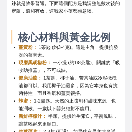
辣就是效果普通。下面這個配方是我調整無數次後的
定版，溫和有效，連我家小孩都願意喝。
核心材料與黃金比例
薑黃粉：
1茶匙 (約3-4克)。這是主角，提供抗發
炎的薑黃素。
現磨黑胡椒粉：
一小撮 (約1/8茶匙)。關鍵的「吸
收助推器」，不可或缺。
健康油脂：
1茶匙。椰子油、苦茶油或冷壓橄欖
油都可以。我用椰子油最多，因為它本身也有抗
菌特性，而且香氣和薑黃很搭。
蜂蜜：
1-2湯匙。天然的止咳劑和甜味來源，也
能潤喉。一歲以下嬰兒絕對不能用。
新鮮檸檬汁：
半顆。提供維生素C，平衡風味，
讓茶喝起來更順口。
生薑薄片：
2-3片 (可選)。如果伴有畏寒或鼻涕