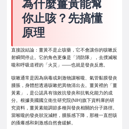
為什麼薑黃能幫
你止咳？先搞懂
原理
直接說結論：薑黃不是止咳藥，它不會讓你的咳嗽反
射瞬間停止。它的角色更像是「消防隊」，去撲滅喉
嚨和呼吸道裡的「火災」——也就是發炎反應。
咳嗽通常是因為病毒或刺激物讓喉嚨、氣管黏膜發炎
腫脹，身體想透過咳嗽把異物清出去。薑黃裡的「薑
黃素」，是公認具有強效抗發炎和抗氧化能力的成
分。根據美國國立衛生研究院(NIH)旗下資料庫的研
究資料，薑黃素能調節多種與發炎相關的分子路徑。
當喉嚨的發炎狀況減輕，腫脹感下降，那種一直想咳
的搔癢感和刺激感自然會緩解。