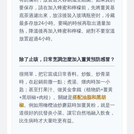
要保存，請在加入蜂蜜和檸檬前，先將薑黃基
底茶過濾出來，放涼後裝入玻璃瓶密封，冷藏
最多存放24小時。要喝的時候再取出適量加
熱，降溫後再加入蜂蜜和檸檬。絕對不要室溫
放置超過4小時。
除了止咳，日常烹調怎麼加入薑黃預防感冒？
很簡單，把它當成日常香料。炒飯、炒青菜
時，在起鍋前撒一點；煮湯、燉肉時加一小
匙；甚至打果汁、做黃金拿鐵（植物奶+薑黃
+黑胡椒+肉桂）。關鍵是
搭配油脂和黑胡
椒
。例如用橄欖油炒蘑菇時加薑黃粉，就是一
道很好的抗發炎小菜。讓它自然地融入飲食，
比生病時才大量吃更有益。