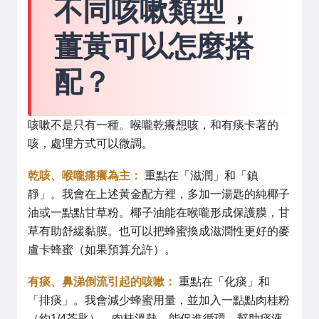
不同咳嗽類型，
薑黃可以怎麼搭
配？
咳嗽不是只有一種。喉嚨乾癢想咳，和有痰卡著的
咳，處理方式可以微調。
乾咳、喉嚨痛癢為主：
重點在「滋潤」和「鎮
靜」。我會在上述黃金配方裡，多加一湯匙的純椰子
油或一點點甘草粉。椰子油能在喉嚨形成保護膜，甘
草有助舒緩黏膜。也可以把蜂蜜換成滋潤性更好的麥
盧卡蜂蜜（如果預算允許）。
有痰、鼻涕倒流引起的咳嗽：
重點在「化痰」和
「排痰」。我會減少蜂蜜用量，並加入一點點肉桂粉
（約1/4茶匙）。肉桂溫熱，能促進循環，幫助痰液