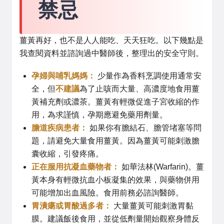
禁忌
薑黃再好，也不是人人能吃、天天狂吃。以下幾點是
我查閱資料並諮詢過中醫師後，整理出的安全守則。
孕婦與哺乳媽媽：
少量作為香料烹調使用通常安
全，但
不建議
為了止咳而大量、高濃度地食用薑
黃補充劑或濃茶。薑黃有輕微促進子宮收縮的作
用，為求謹慎，孕期應避免藥用劑量。
膽道疾病患者：
如果你有膽結石、膽管堵塞等問
題，請避免大量食用薑黃。因為薑黃可能刺激膽
囊收縮，引發疼痛。
正在服用抗凝血藥物者：
如華法林(Warfarin)。薑
黃本身有輕微抗血小板凝集的效果，與藥物併用
可能增加出血風險。食用前務必諮詢醫師。
胃潰瘍或胃酸過多者：
大量薑黃可能刺激胃黏
膜。建議飯後食用，並從低劑量開始觀察身體反