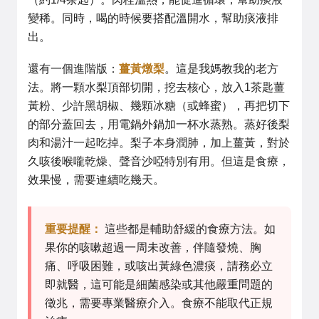
變稀。同時，喝的時候要搭配溫開水，幫助痰液排
出。
還有一個進階版：
薑黃燉梨
。這是我媽教我的老方
法。將一顆水梨頂部切開，挖去核心，放入1茶匙薑
黃粉、少許黑胡椒、幾顆冰糖（或蜂蜜），再把切下
的部分蓋回去，用電鍋外鍋加一杯水蒸熟。蒸好後梨
肉和湯汁一起吃掉。梨子本身潤肺，加上薑黃，對於
久咳後喉嚨乾燥、聲音沙啞特別有用。但這是食療，
效果慢，需要連續吃幾天。
重要提醒：
這些都是輔助舒緩的食療方法。如
果你的咳嗽超過一周未改善，伴隨發燒、胸
痛、呼吸困難，或咳出黃綠色濃痰，請務必立
即就醫，這可能是細菌感染或其他嚴重問題的
徵兆，需要專業醫療介入。食療不能取代正規