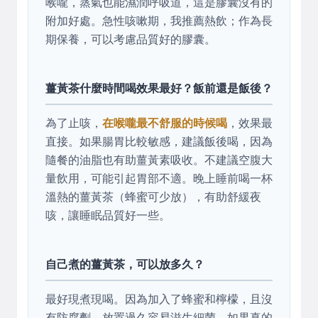
喉嚨，蒸氣也能濕潤呼吸道，這是膠囊沒有的
附加好處。急性咳嗽期，我推薦熱飲；作為長
期保養，可以考慮品質好的膠囊。
薑黃茶什麼時間喝效果最好？飯前還是飯後？
為了止咳，
在喉嚨最不舒服的時候喝
，效果最
直接。如果腸胃比較敏感，建議飯後喝，因為
隨餐的油脂也有助薑黃素吸收。不建議空腹大
量飲用，可能引起胃部不適。晚上睡前喝一杯
溫熱的薑黃茶（蜂蜜可少放），有助舒緩夜
咳，讓睡眠品質好一些。
自己煮的薑黃茶，可以放多久？
最好現煮現喝。因為加入了蜂蜜和檸檬，且沒
有防腐劑，放置過久容易滋生細菌。如果真的