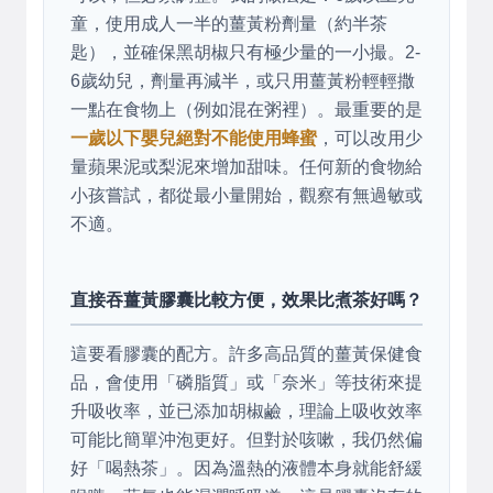
童，使用成人一半的薑黃粉劑量（約半茶
匙），並確保黑胡椒只有極少量的一小撮。2-
6歲幼兒，劑量再減半，或只用薑黃粉輕輕撒
一點在食物上（例如混在粥裡）。最重要的是
一歲以下嬰兒絕對不能使用蜂蜜
，可以改用少
量蘋果泥或梨泥來增加甜味。任何新的食物給
小孩嘗試，都從最小量開始，觀察有無過敏或
不適。
直接吞薑黃膠囊比較方便，效果比煮茶好嗎？
這要看膠囊的配方。許多高品質的薑黃保健食
品，會使用「磷脂質」或「奈米」等技術來提
升吸收率，並已添加胡椒鹼，理論上吸收效率
可能比簡單沖泡更好。但對於咳嗽，我仍然偏
好「喝熱茶」。因為溫熱的液體本身就能舒緩