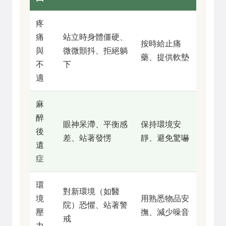
疼
痛
站立時身體僵硬、
按時給止痛
與
微微顫抖、拒絕躺
藥、提供軟墊
不
下
適
麻
醉
眼神呆滯、平衡感
保持環境安
後
差、站著發愣
靜、避免驚嚇
遺
症
環
對新環境（如醫
境
用熟悉物品安
院）恐懼、站著警
壓
撫、減少噪音
戒
力