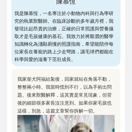
陳慕恆
我是陳慕恆，一名專注於小動物內科與行為學研
究的執業獸醫師。在臨床診斷的多年歲月裡，我
發現比起昂貴的治療，正確的日常照護與營養攝
取才是毛孩健康的基石。我致力於將艱澀的醫學
知識轉化為淺顯易懂的照護指南，希望能陪伴每
位家長在養寵的路上少走彎路，讓毛球們都能在
科學與愛的滋養下茁壯成長。
我家柴犬阿福結紮後，回家就站在角落不動，
整整兩小時。我當時慌到不行，以為手術出問
題。後來獸醫解釋，這其實是常見現象，但背
後的細節很多家長沒注意到。如果你家毛孩也
這樣，別急，這篇文章幫你拆解一切。