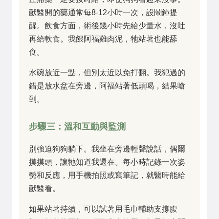
獸醫開的藥通常每8-12小時一次，設鬧鐘提
醒。飲食方面，術後幾小時先給少量水，沒吐
再給軟食。我餵阿福雞肉泥，牠站著也能舔
食。
水碗放近一點，但別太近以免打翻。我犯過的
錯是放水盆在旁邊，阿福站著低頭喝，結果嗆
到。
步驟三：溫和互動與監測
別強迫狗狗躺下。我坐在旁邊輕聲說話，偶爾
摸摸頭，讓牠知道我還在。每小時記錄一次姿
勢和反應，用手機拍照或寫筆記，就醫時能給
獸醫看。
如果站著持續，可以試著用毛巾輔助支撐腹