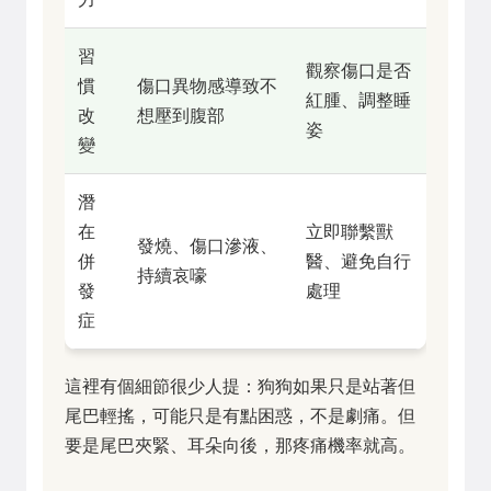
習
觀察傷口是否
慣
傷口異物感導致不
紅腫、調整睡
改
想壓到腹部
姿
變
潛
在
立即聯繫獸
發燒、傷口滲液、
併
醫、避免自行
持續哀嚎
發
處理
症
這裡有個細節很少人提：狗狗如果只是站著但
尾巴輕搖，可能只是有點困惑，不是劇痛。但
要是尾巴夾緊、耳朵向後，那疼痛機率就高。