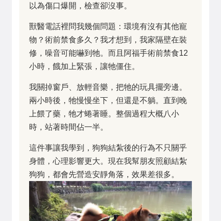
以為傷口爆開，檢查卻沒事。
獸醫電話裡問我幾個問題：環境有沒有其他寵
物？術前禁食多久？我才想到，我家隔壁在裝
修，噪音可能嚇到牠。而且阿福手術前禁食12
小時，餓加上緊張，讓牠僵住。
我關掉窗戶、放輕音樂，把牠的玩具擺旁邊。
兩小時後，牠慢慢坐下，但還是不躺。直到晚
上餵了藥，牠才蜷著睡。整個過程大概八小
時，站著時間佔一半。
這件事讓我學到，狗狗結紮後的行為不只關乎
身體，心理影響更大。現在我幫朋友照顧結紮
狗狗，都會先營造安靜角落，效果差很多。