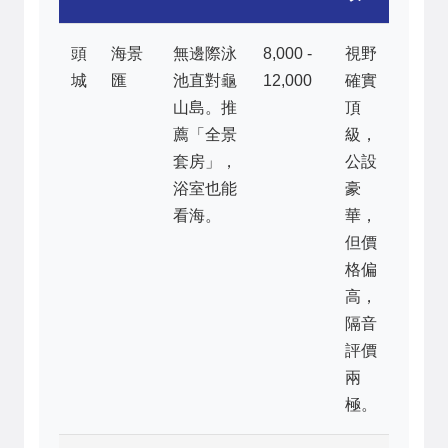
頭
海景
無邊際泳
8,000 -
視野
城
匯
池直對龜
12,000
確實
山島。推
頂
薦「全景
級，
套房」，
公設
浴室也能
豪
看海。
華，
但價
格偏
高，
隔音
評價
兩
極。