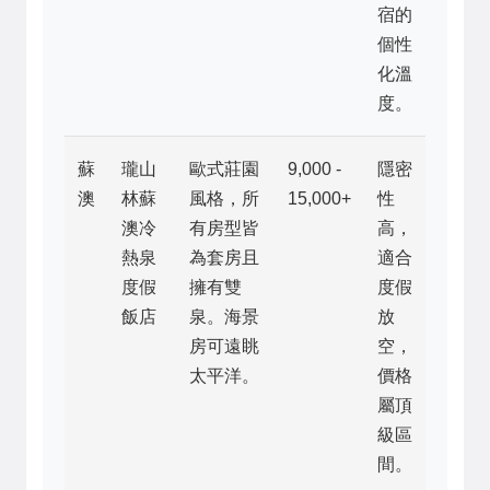
宿的
個性
化溫
度。
蘇
瓏山
歐式莊園
9,000 -
隱密
澳
林蘇
風格，所
15,000+
性
澳冷
有房型皆
高，
熱泉
為套房且
適合
度假
擁有雙
度假
飯店
泉。海景
放
房可遠眺
空，
太平洋。
價格
屬頂
級區
間。