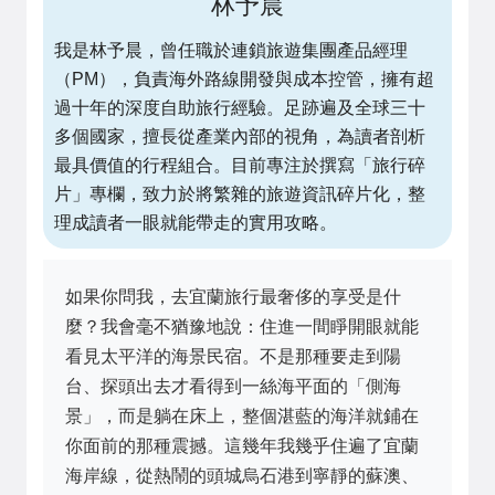
林予晨
我是林予晨，曾任職於連鎖旅遊集團產品經理
（PM），負責海外路線開發與成本控管，擁有超
過十年的深度自助旅行經驗。足跡遍及全球三十
多個國家，擅長從產業內部的視角，為讀者剖析
最具價值的行程組合。目前專注於撰寫「旅行碎
片」專欄，致力於將繁雜的旅遊資訊碎片化，整
理成讀者一眼就能帶走的實用攻略。
如果你問我，去宜蘭旅行最奢侈的享受是什
麼？我會毫不猶豫地說：住進一間睜開眼就能
看見太平洋的海景民宿。不是那種要走到陽
台、探頭出去才看得到一絲海平面的「側海
景」，而是躺在床上，整個湛藍的海洋就鋪在
你面前的那種震撼。這幾年我幾乎住遍了宜蘭
海岸線，從熱鬧的頭城烏石港到寧靜的蘇澳、