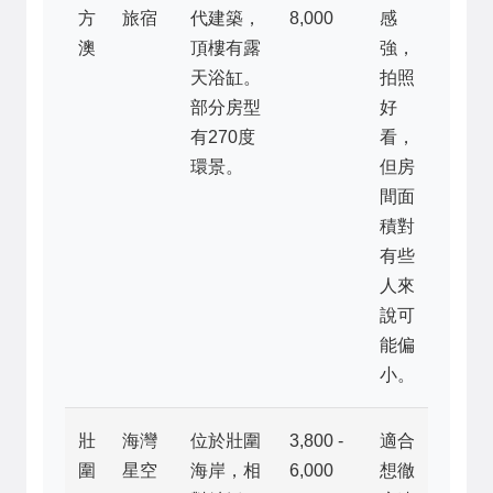
方
旅宿
代建築，
8,000
感
澳
頂樓有露
強，
天浴缸。
拍照
部分房型
好
有270度
看，
環景。
但房
間面
積對
有些
人來
說可
能偏
小。
壯
海灣
位於壯圍
3,800 -
適合
圍
星空
海岸，相
6,000
想徹