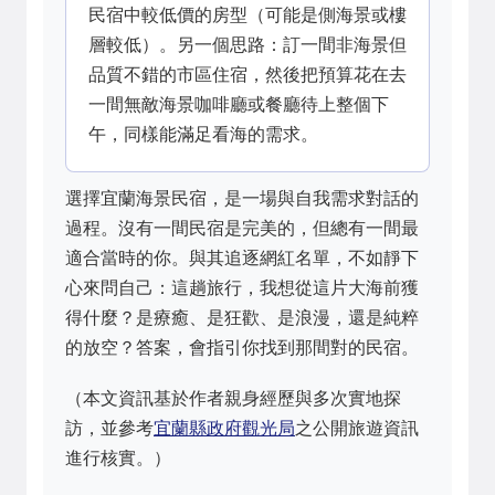
民宿中較低價的房型（可能是側海景或樓
層較低）。另一個思路：訂一間非海景但
品質不錯的市區住宿，然後把預算花在去
一間無敵海景咖啡廳或餐廳待上整個下
午，同樣能滿足看海的需求。
選擇宜蘭海景民宿，是一場與自我需求對話的
過程。沒有一間民宿是完美的，但總有一間最
適合當時的你。與其追逐網紅名單，不如靜下
心來問自己：這趟旅行，我想從這片大海前獲
得什麼？是療癒、是狂歡、是浪漫，還是純粹
的放空？答案，會指引你找到那間對的民宿。
（本文資訊基於作者親身經歷與多次實地探
訪，並參考
宜蘭縣政府觀光局
之公開旅遊資訊
進行核實。）