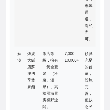
專屬
通
道，
隱私
尚
可。
蘇
煙波
飯店等
7,000 -
預算
澳
大飯
級，擁有
10,000+
充足
店蘇
「黃金雙
的首
澳四
泉」（冷
選，
季雙
泉、溫
設施
泉館
泉）。高
完
樓層海景
善，
房視野遼
但缺
闊。
乏民