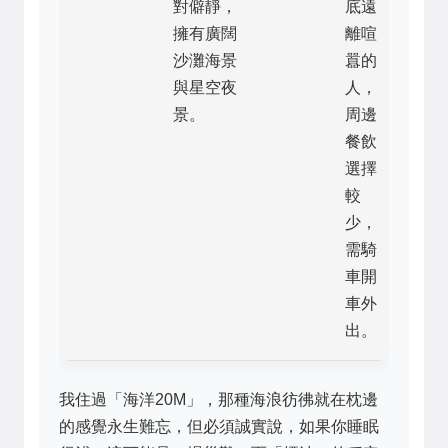
對僻靜，
底遠
擁有廣闊
離喧
沙灘海景
囂的
與星空夜
人，
景。
周邊
餐飲
選擇
較
少，
需騎
車開
車外
出。
我住過「海洋20M」，那種海浪彷彿就在枕邊
的感覺永生難忘，但必須誠實說，如果你睡眠