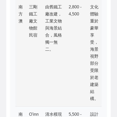
南
三剛
由舊鐵工
2,800 -
文化
方
鐵工
廠改建，
4,500
體驗
澳
廠文
工業文物
重於
物館
與海景結
豪華
民宿
合，風格
享
獨一無
受，
二。
海景
視野
部分
受限
於老
建築
結
構。
南
O'inn
清水模現
5,500 -
設計