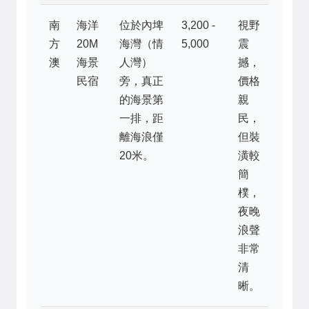
南
海洋
位於內埤
3,200 -
視野
方
20M
海灣（情
5,000
震
澳
海景
人灣）
撼，
民宿
旁，真正
價格
的海景第
親
一排，距
民，
離海浪僅
但裝
20米。
潢較
簡
樸，
夜晚
浪聲
非常
清
晰。