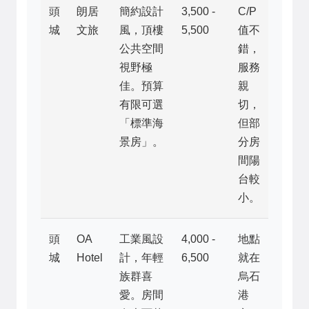
頭
朗居
簡約設計
3,500 -
C/P
城
文旅
風，頂樓
5,500
值不
公共空間
錯，
視野極
服務
佳。預算
親
有限可選
切，
「標準海
但部
景房」。
分房
間陽
台較
小。
頭
OA
工業風設
4,000 -
地點
城
Hotel
計，年輕
6,500
就在
族群喜
烏石
愛。房間
港