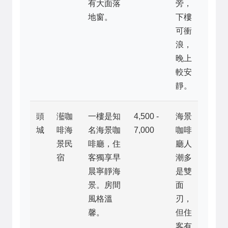
有大面落
旁，
地窗。
下樓
可衝
浪，
晚上
較安
靜。
頭
灆咖
一樓是知
4,500 -
海景
城
啡海
名海景咖
7,000
咖啡
景民
啡廳，住
廳人
宿
客獨享早
潮多
晨寧靜海
是雙
景。房間
面
風格溫
刃，
馨。
但住
客有