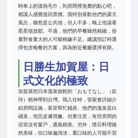
時奉上的溫熱毛巾，到房間裡免費的點心吧，
都讓人感覺值回票價。我特別喜歡他們的露天
風呂，雖然是公共池，但人不多，晚上泡湯看
星星很放鬆。不過，他們的早餐雖然精緻，份
量對食量大的人可能稍嫌不足。建議預訂時選
擇包含晚餐的方案，因為附近餐廳選擇有限。
日勝生加賀屋：日
式文化的極致
加賀屋把日本溫泉旅館的「おもてなし」（款
待）精神帶到台灣。我入住時，管家會詳細介
紹房間設施，甚至幫忙鋪床。他們的溫泉是白
磺泉，泡完皮膚滑嫩。但要注意，有些房間的
浴室沒有窗戶，通風稍差。另外，懷石料理雖
然美味，但口味偏清淡，重口味的人可能不習