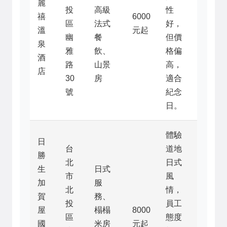
麗
投
高級
性
禧
6000
區
法式
好，
溫
元起
幽
餐
但價
泉
雅
飲、
格偏
酒
路
山景
高，
店
30
房
適合
號
紀念
日。
體驗
日
台
道地
勝
北
日式
生
日式
市
風
加
服
北
情，
賀
務、
投
員工
屋
榻榻
8000
區
態度
國
米房
元起