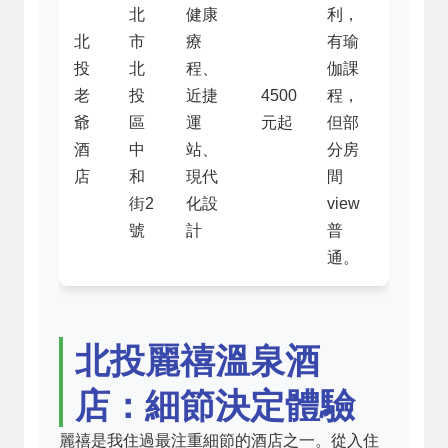
北
健康
利，
北
市
療
有瑜
投
北
程、
伽課
老
投
近捷
4500
程，
爺
區
運
元起
但部
酒
中
站、
分房
店
和
現代
間
街2
化設
view
號
計
普
通。
北投麗禧溫泉酒
店：細節決定體驗
麗禧是我住過最注重細節的酒店之一。從入住