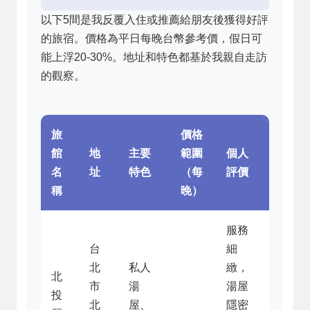
以下5間是我反覆入住或推薦給朋友後獲得好評
的旅宿。價格為平日每晚台幣參考價，假日可
能上浮20-30%。地址和特色都基於我親自走訪
的觀察。
旅
價格
館
地
主要
範圍
個人
名
址
特色
（每
評價
稱
晚）
服務
台
細
北
私人
緻，
北
市
湯
湯屋
投
北
屋、
隱密