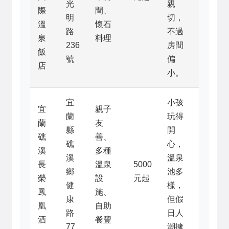
光
親
際
間、
明
切，
溫
懷石
路
不過
泉
料理
236
房間
飯
號
偏
店
小。
宜
小孩
宜
親子
蘭
玩得
蘭
友
縣
開
礁
善、
礁
心，
溪
多種
溪
溫泉
長
溫泉
5000
鄉
池多
榮
設
元起
健
樣，
鳳
施、
康
但假
凰
自助
路
日人
酒
餐豐
77
潮擁