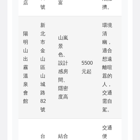
店
富
號
擠。
新
環境
陽
北
清
山嵐
明
市
幽，
景
山
金
適合
色、
出
山
想遠
設計
5500
霧
區
離喧
感房
元起
溫
山
囂的
間、
泉
城
人，
隱密
會
路
交通
度高
館
82
需自
號
駕。
交通
台
結合
便