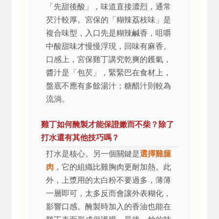
「先甜後酸」，味道直接濃烈，通常
芡汁較厚。宮保的「糊辣荔枝味」是
複合味型，入口先是糊辣鹹香，咀嚼
中酸甜味才慢慢浮現，回味有麻香。
口感上，宮保雞丁講究乾爽的鑊氣，
醬汁是「包芡」，緊緊巴在食材上，
盤底不應有多餘湯汁；糖醋汁則較為
流淌。
雞丁如何醃製才能保證嫩而不柴？除了
打水還有其他技巧嗎？
打水是核心。另一個關鍵是
選擇雞腿
肉
，它的組織比雞胸肉更耐加熱。此
外，上漿用的太白粉不要過多，薄薄
一層即可，太多反而會讓外表糊化，
影響口感。醃製時加入的香油也能在