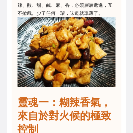
辣、酸、甜、鹹、麻、香，必須層層遞進，互
不搶戲。少了任何一環，味道就單薄了。
靈魂一：糊辣香氣，
來自於對火候的極致
控制