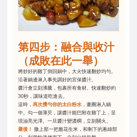
第四步：融合與收汁
（成敗在此一舉）
將炒好的雞丁倒回鍋中，大火快速翻炒均勻。
沿著鍋邊淋入事先調好的宮保醬汁。
醬汁會立刻沸騰，包裹所有食材。快速翻炒約
30秒，讓味道吃進去。
這時，
再次攪勻你的太白粉水
，畫圈淋入鍋
中。勾一個薄芡，讓醬汁能巴附在雞丁上，呈
現油亮光澤。一旦醬汁變濃稠，立刻關火。
最後！
撒上那一把脆花生米，和剩下的蔥綠部