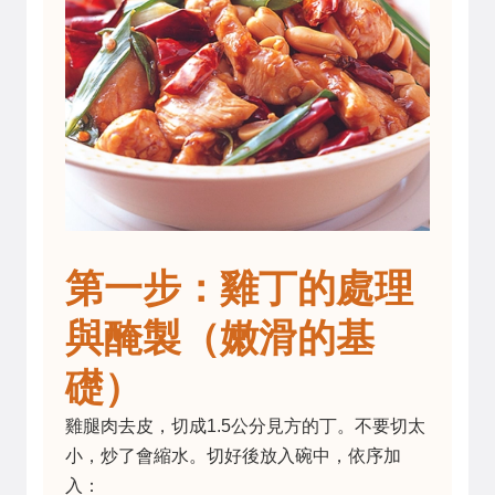
第一步：雞丁的處理
與醃製（嫩滑的基
礎）
雞腿肉去皮，切成1.5公分見方的丁。不要切太
小，炒了會縮水。切好後放入碗中，依序加
入：