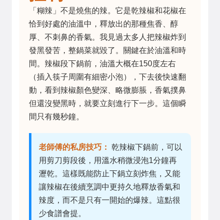
「糊辣」不是燒焦的辣。它是乾辣椒和花椒在
恰到好處的油溫中，釋放出的那種焦香、醇
厚、不刺鼻的香氣。我見過太多人把辣椒炸到
發黑發苦，整鍋菜就毀了。關鍵在於油溫和時
間。辣椒段下鍋前，油溫大概在150度左右
（插入筷子周圍有細密小泡），下去後快速翻
動，看到辣椒顏色變深、略微膨脹，香氣撲鼻
但還沒變黑時，就要立刻進行下一步。這個瞬
間只有幾秒鐘。
老師傅的私房技巧：
乾辣椒下鍋前，可以
用剪刀剪段後，用溫水稍微浸泡1分鐘再
瀝乾。這樣既能防止下鍋立刻炸焦，又能
讓辣椒在後續烹調中更持久地釋放香氣和
辣度，而不是只有一開始的爆辣。這點很
少食譜會提。