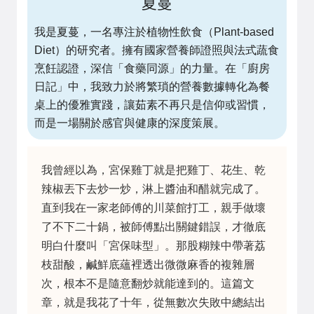
夏蔓
我是夏蔓，一名專注於植物性飲食（Plant-based
Diet）的研究者。擁有國家營養師證照與法式蔬食
烹飪認證，深信「食藥同源」的力量。在「廚房
日記」中，我致力於將繁瑣的營養數據轉化為餐
桌上的優雅實踐，讓茹素不再只是信仰或習慣，
而是一場關於感官與健康的深度策展。
我曾經以為，宮保雞丁就是把雞丁、花生、乾
辣椒丟下去炒一炒，淋上醬油和醋就完成了。
直到我在一家老師傅的川菜館打工，親手做壞
了不下二十鍋，被師傅點出關鍵錯誤，才徹底
明白什麼叫「宮保味型」。那股糊辣中帶著荔
枝甜酸，鹹鮮底蘊裡透出微微麻香的複雜層
次，根本不是隨意翻炒就能達到的。這篇文
章，就是我花了十年，從無數次失敗中總結出