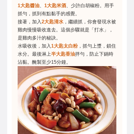
1大匙醬油
、
1大匙米酒
、少許白胡椒粉。用手
抓勻，抓到有點黏手的感覺。
接著，加入
2大匙清水
，繼續抓，你會發現水被
雞肉慢慢吸收進去。這個步驟就是「打水」，
是雞肉多汁的秘訣。
水吸收後，加入
1大匙太白粉
，抓勻上漿，鎖住
水分。最後淋上
半大匙香油
拌勻，防止下鍋時
沾黏。醃製至少15分鐘。