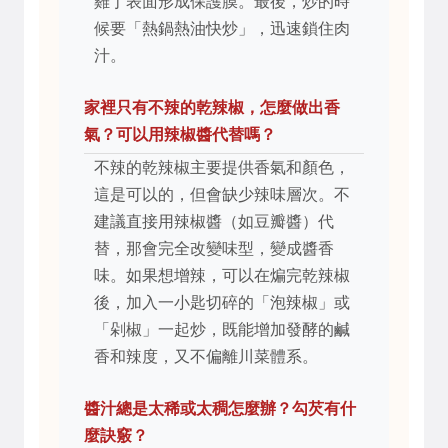
雞丁表面形成保護膜。最後，炒的時
候要「熱鍋熱油快炒」，迅速鎖住肉
汁。
家裡只有不辣的乾辣椒，怎麼做出香
氣？可以用辣椒醬代替嗎？
不辣的乾辣椒主要提供香氣和顏色，
這是可以的，但會缺少辣味層次。不
建議直接用辣椒醬（如豆瓣醬）代
替，那會完全改變味型，變成醬香
味。如果想增辣，可以在煸完乾辣椒
後，加入一小匙切碎的「泡辣椒」或
「剁椒」一起炒，既能增加發酵的鹹
香和辣度，又不偏離川菜體系。
醬汁總是太稀或太稠怎麼辦？勾芡有什
麼訣竅？