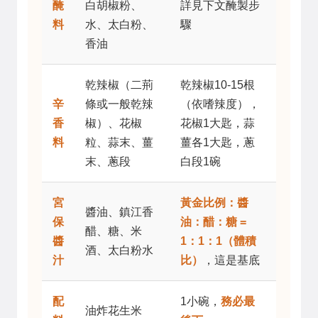
醃
白胡椒粉、
詳見下文醃製步
料
水、太白粉、
驟
香油
乾辣椒（二荊
乾辣椒10-15根
辛
條或一般乾辣
（依嗜辣度），
香
椒）、花椒
花椒1大匙，蒜
料
粒、蒜末、薑
薑各1大匙，蔥
末、蔥段
白段1碗
宮
黃金比例：醬
醬油、鎮江香
保
油：醋：糖 =
醋、糖、米
醬
1：1：1（體積
酒、太白粉水
汁
比）
，這是基底
配
1小碗，
務必最
油炸花生米