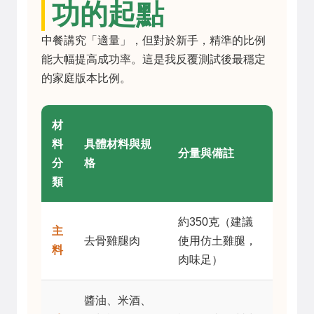
功的起點
中餐講究「適量」，但對於新手，精準的比例
能大幅提高成功率。這是我反覆測試後最穩定
的家庭版本比例。
材
料
具體材料與規
分量與備註
分
格
類
約350克（建議
主
去骨雞腿肉
使用仿土雞腿，
料
肉味足）
醬油、米酒、