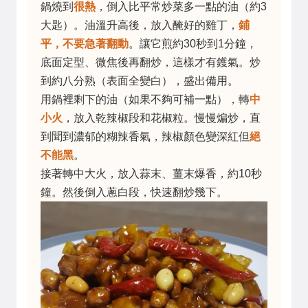
鍋燒到
很熱
，倒入比平常炒菜多一點的油（約3
大匙）。油溫升高後，放入醃好的雞丁，
鋪
平，不要急著翻動
。讓它煎約30秒到1分鐘，
底面定型、微焦後再翻炒，這樣才有鑊氣。炒
到約八分熟（表面全變白），盛出備用。
用鍋裡剩下的油（如果不夠可補一點），轉
中
小火
，放入乾辣椒段和花椒粒。慢慢煸炒，直
到聞到濃郁的糊辣香氣，辣椒顏色變深紅但
絕
不能黑
。
接著轉中大火，放入蒜末、薑末爆香，約10秒
鐘。然後倒入蔥白段，快速翻炒幾下。