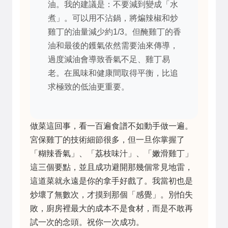
油。我的建議是：不要減到變成「水
煮」。可以用不沾鍋，將煸辣椒和炒
雞丁的油量減少約1/3。但醃雞丁的香
油和最後的鑊氣依然需要油來傳導，
過度減油會導致香氣不足、雞丁易
老。在風味和健康間取得平衡，比追
求極致的低油更重要。
做菜這回事，看一百遍食譜不如動手做一遍。
宮保雞丁的技術細節很多，但一旦你掌握了
「糊辣香氣」、「荔枝味汁」、「嫩滑雞丁」
這三個要點，並且成功避開那幾個常見地雷，
這道菜就永遠是你的拿手好戲了。我當初也是
炒壞了無數次，才摸到那個「感覺」。別怕失
敗，廚房裡最大的成本不是食材，而是不敢再
試一次的念頭。祝你一次成功。