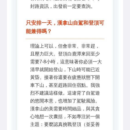
封路資訊，出發前一定要查詢。
只安排一天，漢拿山自駕和登頂可
能兼得嗎？
理論上可以，但會非常、非常趕，
且壓力巨大。登頂白鹿潭來回至少
需要7-8小時，這意味著你必須一大
清早就開始登山，下山時可能已近
黃昏。接著你還要在疲憊狀態下開
車下山，甚至趕路回住宿點。我強
烈不建議這樣做。這違背了自駕遊
的悠閒本意，也增加了駕駛風險。
漢拿山的美需要時間細品，與其貪
心地想一次囊括，不如專注於一個
主題：要麼認真挑戰登頂（並妥善