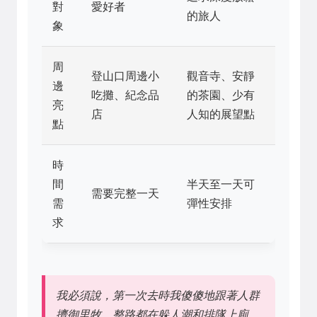
對
愛好者
的旅人
象
周
登山口周邊小
觀音寺、安靜
邊
吃攤、紀念品
的茶園、少有
亮
店
人知的展望點
點
時
間
半天至一天可
需要完整一天
需
彈性安排
求
我必須說，第一次去時我傻傻地跟著人群
擠御里牧，整路都在躲人潮和排隊上廁