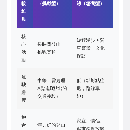
較
（挑戰型）
線（悠閒型）
維
度
核
短程漫步 + 駕
心
長時間登山，
車賞景 + 文化
活
挑戰登頂
探訪
動
駕
中等（需處理
低（點對點往
駛
A點進B點出的
返，路線單
難
交通接駁）
純）
度
適
家庭、情侶、
合
體力好的登山
追求深度放鬆