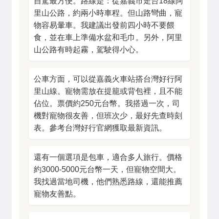
自駕最方便。路線是：從嘉義市走台18線阿
里山公路，約兩小時車程。但山路彎曲，寵
物容易暈車。我建議出發前四小時不要餵
食，並在車上準備水盆和毛巾。另外，阿里
山公路有時起霧，駕駛得小心。
公車方面，可以從嘉義火車站搭台灣好行阿
里山線。寵物需放在提籠或背包裡，且不能
佔位。票價約250元台幣。我搭過一次，司
機對寵物很友善，但班次少，最好先查時刻
表。參考
台灣好行官網
獲取最新資訊。
還有一個選項是包車，適合多人旅行。價格
約3000-5000元台幣一天，但寵物空間大。
我找過當地司機，他們熟悉路線，還能推薦
寵物友善點。