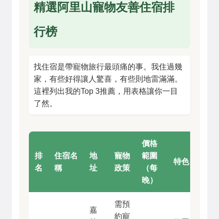
精選阿里山寵物友善住宿排
行榜
找住宿是帶寵物旅行最頭痛的事。我住過幾
家，有些好得讓人驚喜，有些則地雷滿滿。
這裡列出我的Top 3推薦，用表格讓你一目
了然。
價格
排
住宿名
地
寵物
範圍
特色
名
稱
址
政策
（每
晚）
需預
嘉
約寵