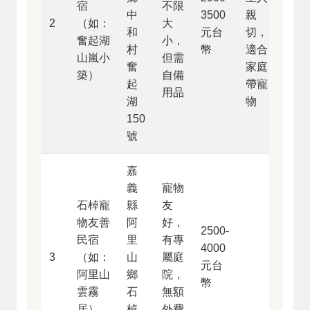
宿
不限
中
3500
親
2
（如：
大
和
元台
切，
奮起湖
小，
村
幣
適合
山嵐小
但需
奮
家庭
築）
自備
起
帶寵
用品
湖
物
150
號
嘉
義
寵物
石棹寵
縣
友
物友善
阿
好，
2500-
民宿
里
有專
4000
3
（如：
山
屬庭
元台
阿里山
鄉
院，
幣
雲霧
石
無額
居）
棹
外費