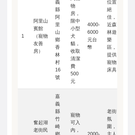
義
位置
物
縣
絕
房，
阿
佳，
阿里山
限中
里
4000-
近森
賓館
小型
山
6000
林遊
1
（寵物
犬
鄉
元台
樂
友善
貓，
香
幣
區，
房）
收取
林
提供
清潔
村
寵物
費
16
床具
500
號
元
嘉
義
縣
老街
寵物
竹
氛
奮起湖
可入
崎
圍，
老街民
內，
鄉
2000-
主人