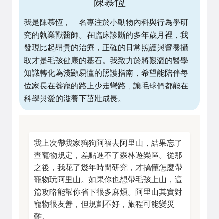
陳慕恆
我是陳慕恆，一名專注於小動物內科與行為學研
究的執業獸醫師。在臨床診斷的多年歲月裡，我
發現比起昂貴的治療，正確的日常照護與營養攝
取才是毛孩健康的基石。我致力於將艱澀的醫學
知識轉化為淺顯易懂的照護指南，希望能陪伴每
位家長在養寵的路上少走彎路，讓毛球們都能在
科學與愛的滋養下茁壯成長。
我上次帶我家狗狗阿福去阿里山，結果忘了
查寵物規定，差點進不了森林遊樂區。從那
之後，我花了幾年時間研究，才搞懂怎麼帶
寵物玩阿里山。如果你也想帶毛孩上山，這
篇攻略能幫你省下很多麻煩。阿里山其實對
寵物很友善，但規劃不好，旅程可能變災
難。