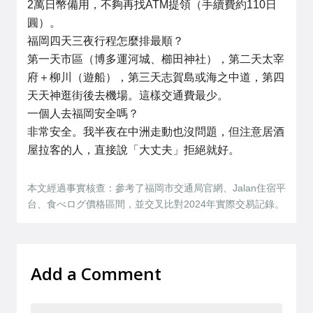
2萬日幣備用，不夠再找ATM提領（手續費約110日
圓）。
福岡四天三夜行程怎麼排最順？
第一天市區（博多運河城、櫛田神社），第二天太宰
府＋柳川（遊船），第三天志賀島或海之中道，第四
天天神逛街後去機場。這樣交通費最少。
一個人去福岡安全嗎？
非常安全。我半夜在中洲走動也沒問題，但注意居酒
屋拉客的人，直接說「大丈夫」拒絕就好。
本文經過事實核查：參考了福岡市交通局官網、Jalan住宿平
台、食べログ價格區間，並交叉比對2024年實際交易記錄。
Add a Comment