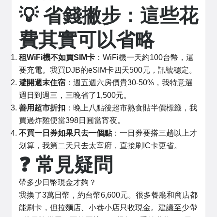
💡 省錢撇步：這些花
費其實可以省略
租WiFi機不如買SIM卡
：WiFi機一天約100台幣，還
要充電。我買DJB的eSIM卡四天500元，訊號穩定。
避開週末住宿
：週五週六房價貴30-50%，我特意選
週日到週三，三晚省了1,500元。
善用超市折扣
：晚上八點後超市熟食貼半價標籤，我
買過炸雞便當398日圓當宵夜。
不買一日券如果只去一個點
：一日券要搭三趟以上才
划算，我第二天只去太宰府，直接刷IC卡更省。
❓ 常見疑問
帶多少日幣現金才夠？
我換了3萬日幣，約台幣6,600元。很多餐廳和商店都
能刷卡，但拉麵店、小巷小店只收現金。建議至少帶