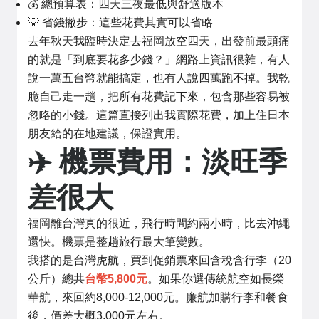
💰 總預算表：四天三夜最低與舒適版本
💡 省錢撇步：這些花費其實可以省略
去年秋天我臨時決定去福岡放空四天，出發前最頭痛
的就是「到底要花多少錢？」網路上資訊很雜，有人
說一萬五台幣就能搞定，也有人說四萬跑不掉。我乾
脆自己走一趟，把所有花費記下來，包含那些容易被
忽略的小錢。這篇直接列出我實際花費，加上住日本
朋友給的在地建議，保證實用。
✈️ 機票費用：淡旺季
差很大
福岡離台灣真的很近，飛行時間約兩小時，比去沖繩
還快。機票是整趟旅行最大筆變數。
我搭的是台灣虎航，買到促銷票來回含稅含行李（20
公斤）總共
台幣5,800元
。如果你選傳統航空如長榮
華航，來回約8,000-12,000元。廉航加購行李和餐食
後，價差大概3,000元左右。