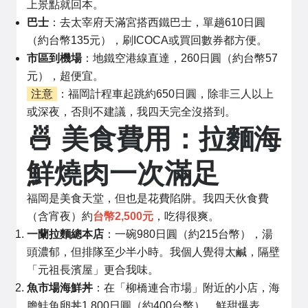
上景點就回本。
巴士
：去太宰府天滿宮搭西鐵巴士，單趟610日圓
（約台幣135元），刷ICOCA或買回數券都方便。
市區到機場
：地鐵空港線直達，260日圓（約台幣57
元），超便宜。
注意
：福岡計程車起跳約650日圓，除非三人以上
或深夜，否則不建議，我四天完全沒搭到。
🍜 美食費用：拉麵海
鮮燒肉一次滿足
福岡是美食天堂，但也是花費陷阱。我四天伙食費
（含宵夜）約
台幣2,500元
，吃得很爽。
一蘭拉麵總本店
：一碗980日圓（約215台幣），湯
頭濃郁，但排隊至少半小時。我個人覺得太鹹，隔壁
「元祖長濱屋」更合我味。
魚市場海鮮丼
：在「柳橋連合市場」附近的小店，海
膽鮭魚卵丼1,800日圓（約400台幣），鮮甜爆表。