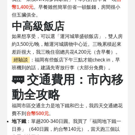
幣1,400元
。早餐雖然簡單但省一頓飯錢，房間很小
但五臟俱全。
中高級飯店
如果想享受，可以選「運河城華盛頓飯店」，雙人房
約3,500元/晚，離運河城購物中心近。三晚累積起來
差距很大，我三晚住宿總共花4,200元（含早餐）。
經驗談
：福岡有些飯店下午三點才能check in，早
班機到的話，建議先寄放行李（大部分免費）。
🚃 交通費用：市內移
動全攻略
福岡市區交通主力是地下鐵和巴士，我四天交通總花
費不到
台幣500元
。
地下鐵
：單趟200-340日圓。我買了「福岡地下鐵一
日券」（640日圓，約台幣140元），當天跑三個以