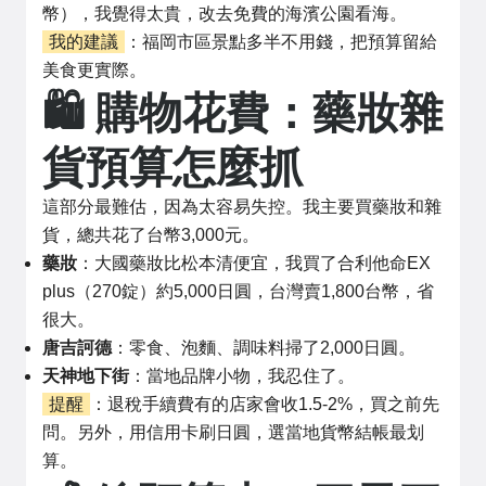
幣），我覺得太貴，改去免費的海濱公園看海。
我的建議
：福岡市區景點多半不用錢，把預算留給
美食更實際。
🛍️ 購物花費：藥妝雜
貨預算怎麼抓
這部分最難估，因為太容易失控。我主要買藥妝和雜
貨，總共花了台幣3,000元。
藥妝
：大國藥妝比松本清便宜，我買了合利他命EX
plus（270錠）約5,000日圓，台灣賣1,800台幣，省
很大。
唐吉訶德
：零食、泡麵、調味料掃了2,000日圓。
天神地下街
：當地品牌小物，我忍住了。
提醒
：退稅手續費有的店家會收1.5-2%，買之前先
問。另外，用信用卡刷日圓，選當地貨幣結帳最划
算。