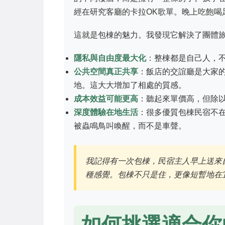
經在研究客廳的卡拉OK歌單。晚上吃飽喝
這就是包棟的魅力。我發現它解決了團體
隱私與自由度最大化
：整棟都是自己人，
公共空間真正共享
：飯店的交誼廳是大家
地。這大大增加了相處的質感。
成本效益可能更高
：聽起來單價高，但除
深度體驗在地生活
：很多優質包棟民宿不
被蟲鳴鳥叫喚醒，而不是車聲。
我記得有一次包棟，民宿主人早上送來
種感覺。包棟不只是住，更像短暫地在
如何挑選適合你