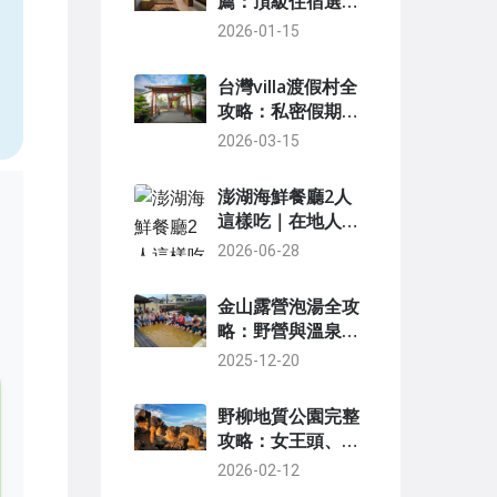
薦：頂級住宿選擇
與完整實用指南
2026-01-15
，
台灣villa渡假村全
攻略：私密假期選
擇秘訣與熱門推薦
2026-03-15
澎湖海鮮餐廳2人
這樣吃｜在地人私
藏高CP值清單
2026-06-28
金山露營泡湯全攻
略：野營與溫泉的
完美結合指南
2025-12-20
野柳地質公園完整
攻略：女王頭、交
通、門票與必看景
2026-02-12
點