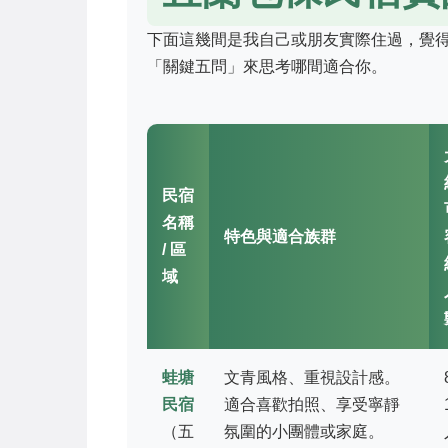
下面這幾間是我自己或朋友實際住過，覺
「關鍵五問」來思考哪間適合你。
民宿
名稱
特色與適合族群
/ 區
域
蛙塘
文青風格、重視設計感。
民宿
適合喜歡拍照、享受寧靜
（五
氛圍的小團體或家庭。