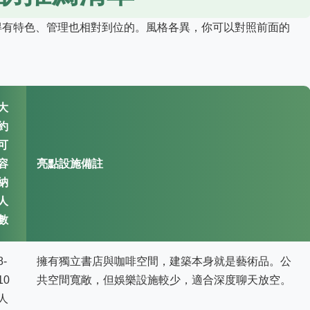
得有特色、管理也相對到位的。風格各異，你可以對照前面的
大
約
可
容
亮點設施備註
納
人
數
8-
擁有獨立書店與咖啡空間，建築本身就是藝術品。公
10
共空間寬敞，但娛樂設施較少，適合深度聊天放空。
人