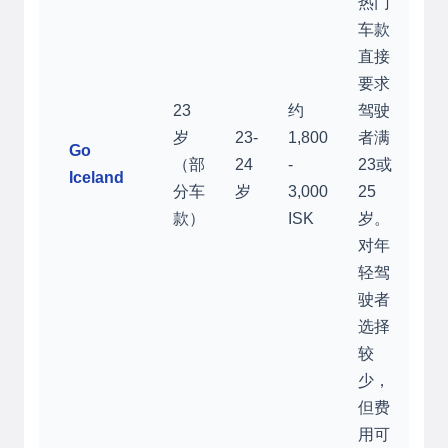
热门
车款
直接
要求
23
约
驾驶
岁
23-
1,800
者满
Go
（部
24
-
23或
Iceland
分车
岁
3,000
25
款）
ISK
岁。
对年
轻驾
驶者
选择
较
少，
但费
用可