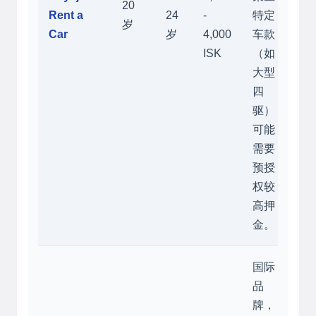
20
Rent a
24
-
特定
岁
Car
岁
4,000
车款
ISK
（如
大型
四
驱）
可能
需要
预授
权较
高押
金。
国际
品
牌，