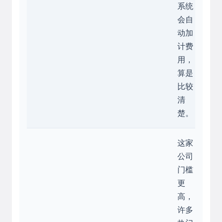
系统
会自
动加
计费
用，
算是
比较
清
楚。
这家
公司
门槛
更
高，
许多