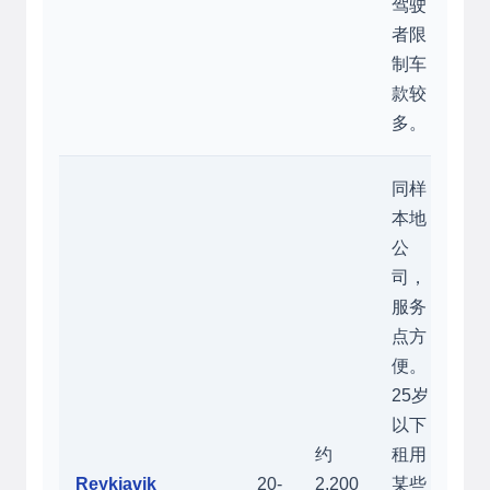
驾驶
者限
制车
款较
多。
同样
本地
公
司，
服务
点方
便。
25岁
以下
约
租用
Reykjavik
20-
2,200
某些