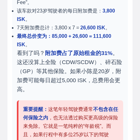
Fee”。
该车款对23岁驾驶者的每日附加费是：
3,800
ISK
。
7天附加费总计：3,800 x 7 =
26,600 ISK
。
最终总价变为：85,000 + 26,600 = 111,600
ISK
。
看到了吗？
附加费占了原始租金的31%
。
这还没算上全险（CDW/SCDW）、碎石险
（GP）等其他保险。如果小陈是20岁，附
加费可能每日超过5,000 ISK，总费用会更
高。
重要提醒：
这笔年轻驾驶费通常
不包含在任
何保险之内
，也无法透过购买更高级的保险
来免除。它就是一笔纯粹的“年龄税”。而
且，如果行程中有多位25岁以下的驾驶