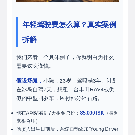
年轻驾驶费怎么算？真实案例
拆解
我们来看一个具体例子，你就明白为什么
需要这么谨慎。
假设场景：
小陈，23岁，驾照满3年。计划
在冰岛自驾7天，想租一台丰田RAV4或类
似的中型四驱车，应付部分碎石路。
他在A网站看到7天租金总价：
85,000 ISK
（看起
来很合理）。
他填入出生日期后，系统自动添加“Young Driver