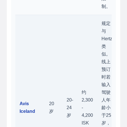
制。
规定
与
Hertz
类
似。
线上
预订
时若
输入
约
驾驶
20-
2,300
人年
Avis
20
24
-
龄小
Iceland
岁
岁
4,200
于25
ISK
岁，