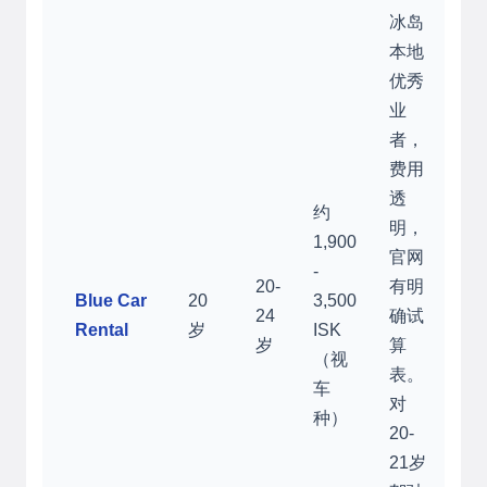
冰岛
本地
优秀
业
者，
费用
透
约
明，
1,900
官网
-
20-
有明
Blue Car
20
3,500
24
确试
Rental
岁
ISK
岁
算
（视
表。
车
对
种）
20-
21岁