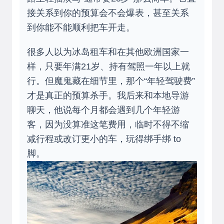
接关系到你的预算会不会爆表，甚至关系
到你能不能顺利把车开走。
很多人以为冰岛租车和在其他欧洲国家一
样，只要年满21岁、持有驾照一年以上就
行。但魔鬼藏在细节里，那个“年轻驾驶费”
才是真正的预算杀手。我后来和本地导游
聊天，他说每个月都会遇到几个年轻游
客，因为没算准这笔费用，临时不得不缩
减行程或改订更小的车，玩得绑手绑 to
脚。