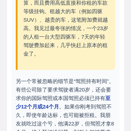
算，而且费用高低直接和你租的车款
等级挂钩。租越大的车（例如四驱
SUV）、越贵的车，这笔附加费就越
高。我见过最夸张的情况，一个23岁
的人租一台大型四驱车，7天的年轻
驾驶费加起来，几乎快赶上原本的租
金了。
另一个常被忽略的细节是“驾照持有时间”。
有些公司除了要求驾驶者满20岁，还会要
求你的国际驾照或本国驾照必须已持有
至
少12个月或24个月
。如果你刚考到驾照不
久，即使年龄达标，也可能被拒租。我朋
友就吃过这个亏，他满22岁，但驾照才拿8