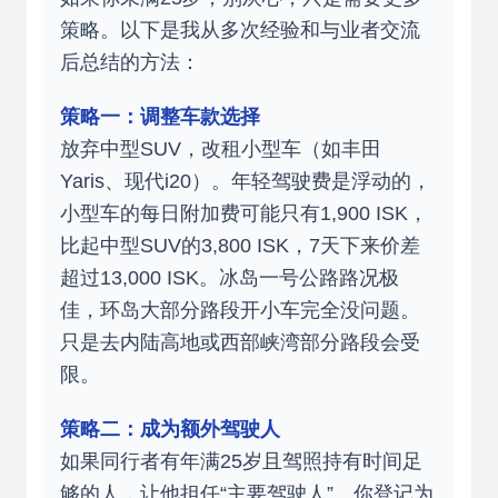
策略。以下是我从多次经验和与业者交流
后总结的方法：
策略一：调整车款选择
放弃中型SUV，改租小型车（如丰田
Yaris、现代i20）。年轻驾驶费是浮动的，
小型车的每日附加费可能只有1,900 ISK，
比起中型SUV的3,800 ISK，7天下来价差
超过13,000 ISK。冰岛一号公路路况极
佳，环岛大部分路段开小车完全没问题。
只是去内陆高地或西部峡湾部分路段会受
限。
策略二：成为额外驾驶人
如果同行者有年满25岁且驾照持有时间足
够的人，让他担任“主要驾驶人”。你登记为