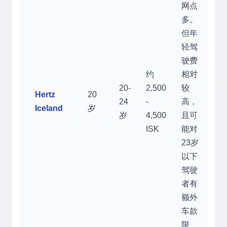
网点
多。
但年
轻驾
驶费
约
相对
20-
2,500
较
Hertz
20
24
-
高，
Iceland
岁
岁
4,500
且可
ISK
能对
23岁
以下
驾驶
者有
额外
车款
限