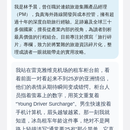
我是林予晨，曾任職於連鎖旅遊集團產品經理
（PM），負責海外路線開發與成本控管，擁有超
過十年的深度自助旅行經驗。足跡遍及全球三十
多個國家，擅長從產業內部的視角，為讀者剖析
最具價值的行程組合。目前專注於撰寫「旅行碎
片」專欄，致力於將繁雜的旅遊資訊碎片化，整
理成讀者一眼就能帶走的實用攻略。
我站在雷克雅维克机场的租车柜台前，看
着前面一对看起来不到25岁的亚洲情侣，
他们的表情从期待瞬间变成错愕。柜台人
员指着萤幕上的数字，用英文重复着
“Young Driver Surcharge”。男生快速按着
手机计算机，眉头越皱越紧。那一刻我就
知道，冰岛租车年龄这件事，绝对不是网
路上轻描淡写“通常要25岁”那么简单。它直