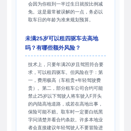
会因为你租到一半过生日就按比例减
免。这是最常被误解的一点，务必以
取车日的年龄为准来规划预算。
未满25岁可以租四驱车去高地
吗？有哪些额外风险？
技术上，只要年满20岁且驾照符合要
求，可以租四驱车。但风险在于：第
一，费用极高（车租贵+年轻驾驶费
贵）。第二，部分租车公司合约可能
禁止25岁以下驾驶人将车驶入F开头
的内陆高地道路，或若在高地出事，
保险可能不赔。取车时一定要白纸黑
字问清楚并看合约条款。许多本地业
者会直接建议年轻驾驶人不要冒险进