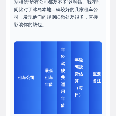
别相信“所有公司都差不多”这种话。我花时
间比对了冰岛本地口碑较好的几家租车公
司，发现他们的规则细微处差很多，直接
影响你的钱包。
年
轻
年轻
驾
驾驶
最低
驶
费估
重要
租车公司
租车
费
算
备注
年龄
适
（每
用
日）
年
龄