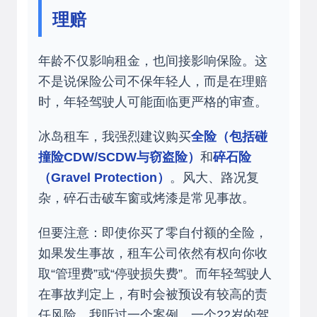
理赔
年龄不仅影响租金，也间接影响保险。这
不是说保险公司不保年轻人，而是在理赔
时，年轻驾驶人可能面临更严格的审查。
冰岛租车，我强烈建议购买
全险（包括碰
撞险CDW/SCDW与窃盗险）
和
碎石险
（Gravel Protection）
。风大、路况复
杂，碎石击破车窗或烤漆是常见事故。
但要注意：即使你买了零自付额的全险，
如果发生事故，租车公司依然有权向你收
取“管理费”或“停驶损失费”。而年轻驾驶人
在事故判定上，有时会被预设有较高的责
任风险。我听过一个案例，一个22岁的驾