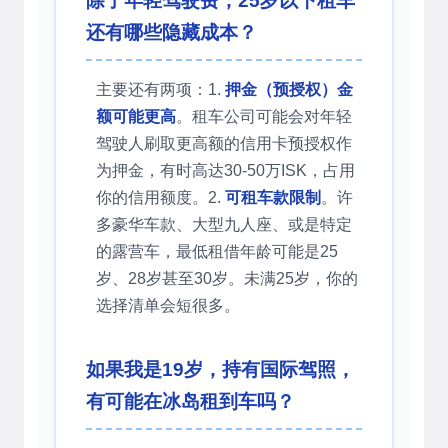
除了年轻驾驶费，25岁以下租车
还有哪些隐藏成本？
主要还有两项：1.
押金（预授权）金
额可能更高
。租车公司可能会对年轻
驾驶人刷取更高额的信用卡预授权作
为押金，有时高达30-50万ISK，占用
你的信用额度。2.
可租车款限制
。许
多豪华车款、大型九人座、或是特定
的露营车，最低租借年龄可能是25
岁、28岁甚至30岁。未满25岁，你的
选择清单会短很多。
如果我是19岁，持有国际驾照，
有可能在冰岛租到车吗？