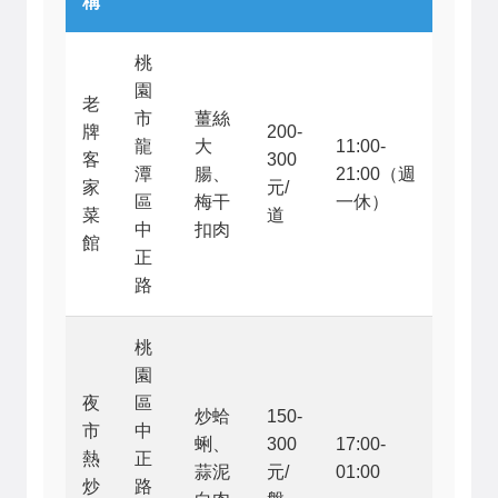
稱
桃
園
老
市
薑絲
牌
200-
龍
大
11:00-
客
300
潭
腸、
21:00（週
家
元/
區
梅干
一休）
菜
道
中
扣肉
館
正
路
桃
園
夜
區
炒蛤
150-
市
中
蜊、
300
17:00-
熱
正
蒜泥
元/
01:00
炒
路