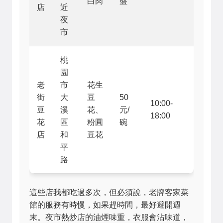
白肉
盤
店
近
夜
市
桃
園
老
市
花生
街
大
豆
50
10:00-
豆
溪
花、
元/
18:00
花
區
粉圓
碗
店
和
豆花
平
路
這些店我都吃過多次，但必須說，老牌客家菜
館的服務有時慢，如果趕時間，最好避開週
末。夜市熱炒店的油煙味重，衣服會沾味道，