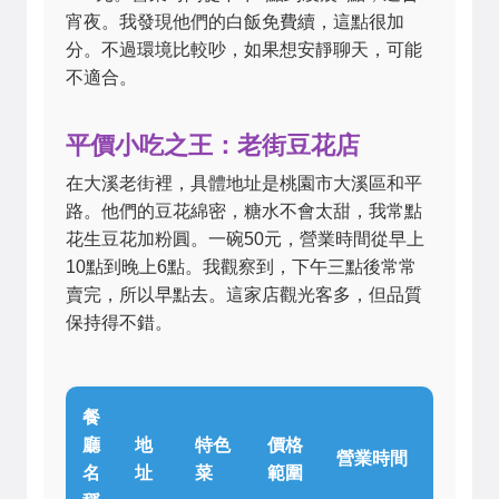
宵夜。我發現他們的白飯免費續，這點很加
分。不過環境比較吵，如果想安靜聊天，可能
不適合。
平價小吃之王：老街豆花店
在大溪老街裡，具體地址是桃園市大溪區和平
路。他們的豆花綿密，糖水不會太甜，我常點
花生豆花加粉圓。一碗50元，營業時間從早上
10點到晚上6點。我觀察到，下午三點後常常
賣完，所以早點去。這家店觀光客多，但品質
保持得不錯。
餐
廳
地
特色
價格
營業時間
名
址
菜
範圍