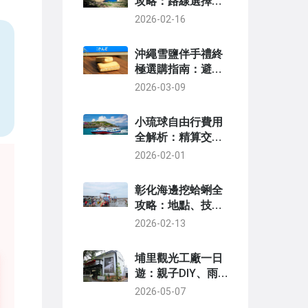
攻略：路線選擇、
交通與新手必讀
2026-02-16
沖繩雪鹽伴手禮終
，
極選購指南：避開
地雷，挑出真正值
2026-03-09
得帶回家的鹽味感
動
小琉球自由行費用
全解析：精算交
通、住宿、餐飲與
2026-02-01
景點花費
彰化海邊挖蛤蜊全
攻略：地點、技巧
與必知注意事項
2026-02-13
埔里觀光工廠一日
遊：親子DIY、雨
天備案與在地體驗
2026-05-07
全攻略