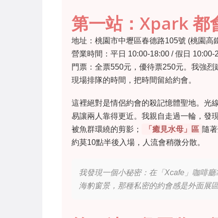
第一站：Xpark 
地址：桃園市中壢區春德路105號 (桃園高
營業時間：平日 10:00-18:00 / 假日 10:
門票：全票550元，優待票250元。我強
現場排隊的時間，把時間留給約會。
這裡絕對是情侶約會的殺記憶體聖地。光
易讓兩人靠得更近。我親自走過一輪，發
被魚群環繞的剪影；
「癒見水母」區
隨著
約莫10點半後入場，人流會稍微分散。
我發現一個小秘密：在「Xcafe」咖
海豹窗景，那種私密的約會感是外面展