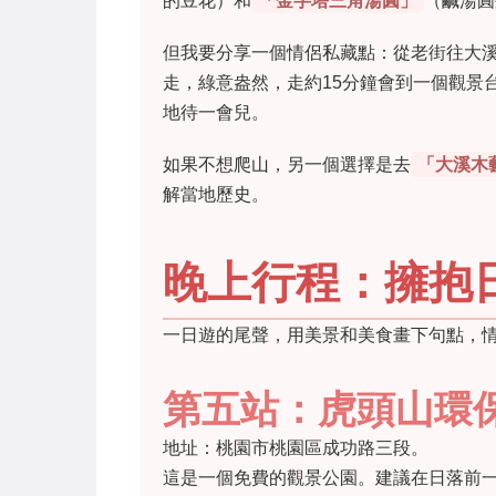
的豆花）和
「金字塔三角湯圓」
（鹹湯圓
但我要分享一個情侶私藏點：從老街往大
走，綠意盎然，走約15分鐘會到一個觀景
地待一會兒。
如果不想爬山，另一個選擇是去
「大溪木
解當地歷史。
晚上行程：擁抱
一日遊的尾聲，用美景和美食畫下句點，
第五站：虎頭山環
地址：桃園市桃園區成功路三段。
這是一個免費的觀景公園。建議在日落前一