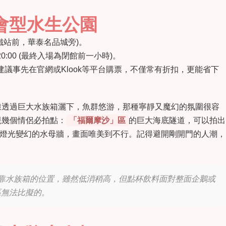
都會型水生公園
鐵站前，華泰名品城旁)。
00-20:00 (最終入場為閉館前一小時)。
烈建議事先在
官網
或Klook等平台購票，不僅常有折扣，更能省下
線透過巨大水族箱灑下，魚群悠游，那種寧靜又魔幻的氛圍很容
現幾個情侶必拍點：
「福爾摩沙」區
的巨大海底隧道，可以拍出
燈光變幻的水母牆，畫面唯美到不行。記得避開剛開門的人潮，
啡廳靠水族箱的位置，雖然低消稍高，但點杯飲料面對整面企鵝或
區無法比擬的。