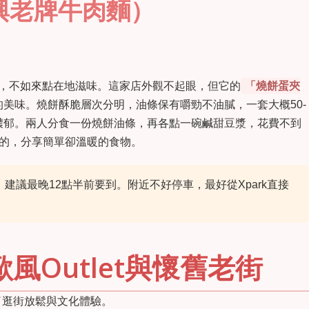
興老牌牛肉麵）
食街，不如來點在地滋味。這家店外觀不起眼，但它的
「燒餅蛋夾
美味。燒餅酥脆層次分明，油條保有嚼勁不油膩，一套大概50-
濃郁。兩人分食一份燒餅油條，再各點一碗鹹甜豆漿，花費不到
有的，分享簡單卻溫暖的食物。
建議最晚12點半前要到。附近不好停車，最好從Xpark直接
風Outlet與懷舊老街
了逛街放鬆與文化體驗。