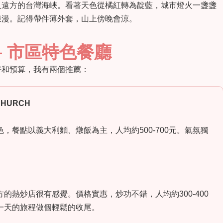
及遠方的台灣海峽。看著天色從橘紅轉為靛藍，城市燈火一盞盞
浪漫。記得帶件薄外套，山上傍晚會涼。
– 市區特色餐廳
好和預算，我有兩個推薦：
CHURCH
，餐點以義大利麵、燉飯為主，人均約500-700元。氣氛獨
的熱炒店很有感覺。價格實惠，炒功不錯，人均約300-400
一天的旅程做個輕鬆的收尾。