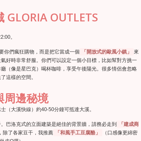
LORIA OUTLETS
22:00。
是要你們瘋狂購物，而是把它當成一個
「開放式的歐風小鎮」
來
天氣好時非常舒服。你們可以設定一個小目標，比如幫對方挑一
啡廳（像是星巴克）喝杯咖啡，享受午後陽光。很多情侶會忽略
供了這樣的空間。
與周邊秘境
（大溪快線）約40-50分鐘可抵達大溪。
干。巴洛克式的立面建築是絕佳的背景牆，請務必走到
「建成商
，除了各家豆干，我推薦
「和風手工豆腐酪」
（口感像更綿密