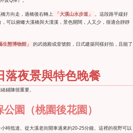
外皮Q彈）。
溪橋方向走，過橋後右轉上
「大溪山水步道」
。這段路平緩好
台，可以俯瞰大溪橋與大漢溪，景色開闊，人又少，很適合靜靜
藝生態博物館」
的武德殿或壹號館，日式建築同樣好拍，且能了
日落夜景與特色晚餐
情緒鋪陳很重要。
保公園（桃園後花園）
小時抵達。從大溪老街開車過來約20-25分鐘。這裡的視野可以