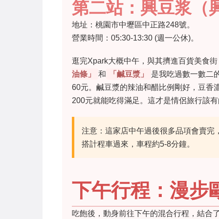
第二站：興豆浆（
地址：桃園市中壢區中正路248號。
營業時間：05:30-13:30 (週一公休)。
逛完Xpark大概中午，與其擠進百貨美
油條」
和
「鹹豆漿」
是我吃過數一數二的
60元。鹹豆漿的辣油和醋比例剛好，豆香
200元就能吃得滿足。這才是情侶旅行該
注意：這家店中午過後很多品項會賣完，
搭計程車過來，車程約5-8分鐘。
下午行程：漫步歐
吃飽後，動身前往下午的混合行程，結合