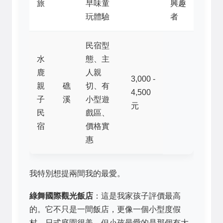
旅
早味童
興趣
玩體驗
者
民宿型
水
態、主
鹿
人親
3,000 -
親
礁
切、有
4,500
子
溪
小型遊
元
民
戲區、
宿
價格實
惠
我特別想提兩間我的最愛。
綠舞國際觀光飯店
：這是我家孩子評價最高
的。它不只是一間飯店，更像一個小型度假
村。日式庭園很美，但小孩最愛的是那個有大