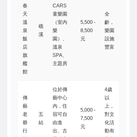
春
CARS
天
童樂園
全
溫
（室內
5,500 -
齡，
礁
泉
樂
8,500
樂園
溪
飯
園）、
元
設施
店
溫泉
豐富
旗
SPA、
艦
主題房
館
位於傳
4歲
傳
藝中心
以
藝
內，住
上，
5,000 -
老
五
宿可自
對文
7,500
爺
結
由進
化活
元
行
出、古
動有