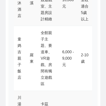
沐
溪
室、主
元
適合
酒
題房設
5歲
店
計精緻
以上
全館親
童
子主
媽
題、賽
吉
道車、
6,000 -
羅
2-10
親
VR遊
9,000
東
歲
子
戲、房
元
飯
間有獨
店
立遊戲
區
川
湯
卡茲