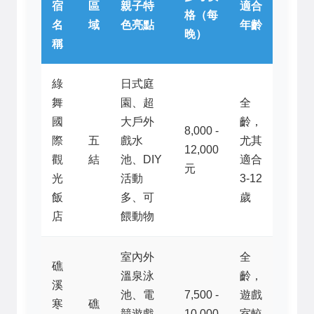
宿
區
親子特
適合
格（每
名
域
色亮點
年齡
晚）
稱
綠
日式庭
舞
園、超
全
國
大戶外
齡，
8,000 -
際
五
戲水
尤其
12,000
觀
結
池、DIY
適合
元
光
活動
3-12
飯
多、可
歲
店
餵動物
室內外
全
礁
溫泉泳
齡，
溪
池、電
7,500 -
遊戲
寒
礁
競遊戲
10,000
室較