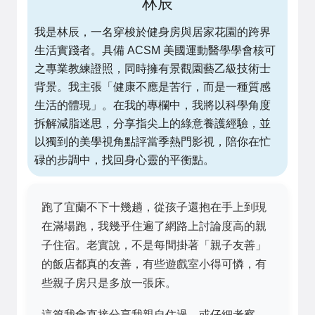
林辰
我是林辰，一名穿梭於健身房與居家花園的跨界
生活實踐者。具備 ACSM 美國運動醫學學會核可
之專業教練證照，同時擁有景觀園藝乙級技術士
背景。我主張「健康不應是苦行，而是一種質感
生活的體現」。在我的專欄中，我將以科學角度
拆解減脂迷思，分享指尖上的綠意養護經驗，並
以獨到的美學視角點評當季熱門影視，陪你在忙
碌的步調中，找回身心靈的平衡點。
跑了宜蘭不下十幾趟，從孩子還抱在手上到現
在滿場跑，我幾乎住遍了網路上討論度高的親
子住宿。老實說，不是每間掛著「親子友善」
的飯店都真的友善，有些遊戲室小得可憐，有
些親子房只是多放一張床。
這篇我會直接分享我親自住過、或仔細考察