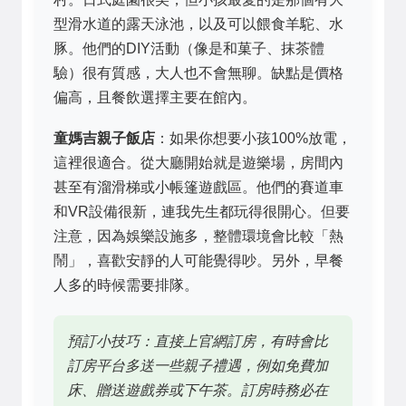
型滑水道的露天泳池，以及可以餵食羊駝、水
豚。他們的DIY活動（像是和菓子、抹茶體
驗）很有質感，大人也不會無聊。缺點是價格
偏高，且餐飲選擇主要在館內。
童媽吉親子飯店
：如果你想要小孩100%放電，
這裡很適合。從大廳開始就是遊樂場，房間內
甚至有溜滑梯或小帳篷遊戲區。他們的賽道車
和VR設備很新，連我先生都玩得很開心。但要
注意，因為娛樂設施多，整體環境會比較「熱
鬧」，喜歡安靜的人可能覺得吵。另外，早餐
人多的時候需要排隊。
預訂小技巧：直接上官網訂房，有時會比
訂房平台多送一些親子禮遇，例如免費加
床、贈送遊戲券或下午茶。訂房時務必在