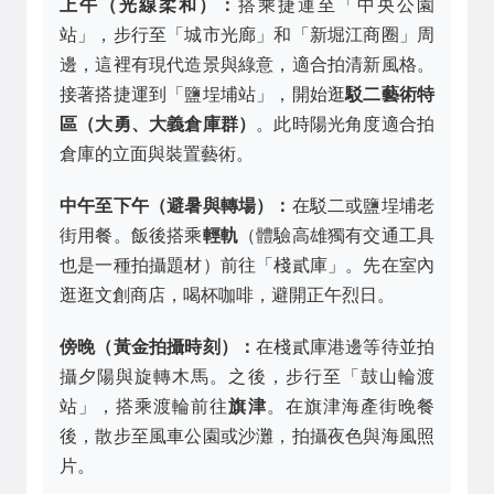
上午（光線柔和）：
搭乘捷運至「中央公園
站」，步行至「城市光廊」和「新堀江商圈」周
邊，這裡有現代造景與綠意，適合拍清新風格。
接著搭捷運到「鹽埕埔站」，開始逛
駁二藝術特
區（大勇、大義倉庫群）
。此時陽光角度適合拍
倉庫的立面與裝置藝術。
中午至下午（避暑與轉場）：
在駁二或鹽埕埔老
街用餐。飯後搭乘
輕軌
（體驗高雄獨有交通工具
也是一種拍攝題材）前往「棧貳庫」。先在室內
逛逛文創商店，喝杯咖啡，避開正午烈日。
傍晚（黃金拍攝時刻）：
在棧貳庫港邊等待並拍
攝夕陽與旋轉木馬。之後，步行至「鼓山輪渡
站」，搭乘渡輪前往
旗津
。在旗津海產街晚餐
後，散步至風車公園或沙灘，拍攝夜色與海風照
片。