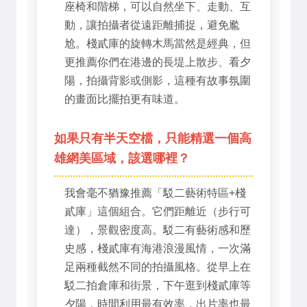
座椅和階梯，可以自然坐下、走動、互
動，讓拍攝者從遠距離捕捉，避免尷
尬。棧貳庫的旋轉木馬當然是經典，但
更推薦你們在港邊的長堤上散步、看夕
陽，拍攝背影或側影，這種有故事氛圍
的畫面比擺拍更有味道。
如果只有半天空檔，只能精選一個高
雄網美區域，該選哪裡？
我會毫不猶豫推薦「駁二藝術特區+棧
貳庫」這個組合。它們距離近（步行可
達），景觀密度高。駁二有藝術感和歷
史感，棧貳庫有海港浪漫風情，一次滿
足兩種截然不同的拍攝風格。從早上在
駁二拍倉庫和街景，下午逛到棧貳庫等
夕陽，時間利用最有效率，出片率也最