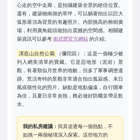
心走的空中走廊，是拍攝建築全景的絕佳位置。
還有，建築物南側的草坪，可以躺著拍出以巨大
弧形屋頂為背景的有趣照片。內部挑高的榕樹廣
場，利用廣角鏡頭能拍出震撼的空間感。相關建
築資訊可以參考
衛武營官方網站
的介紹。
漯底山自然公園
（彌陀區）：這是一個極少被
列入網美清單的寶藏。它是惡地形（泥岩）景
觀，有著類似月世界的地貌，但多了軍事碉堡遺
跡。荒涼奇特的景觀非常適合拍出孤寂感、末日
風或個性化的照片。缺點是地點偏遠，自行開車
為佳，且夏日非常炎熱，務必做好防曬並帶足飲
水。
我的私房建議：
與其追逐每一個熱點，不
如挑一兩個秘境深入探索。這些地方的