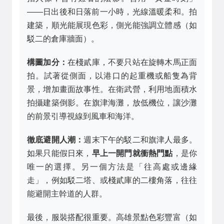
——日出後和日落前一小時，光線溫暖柔和。拍
建築，順光能展現色彩，側光能強調立體感（如
駁二的倉庫牆面）。
構圖加分：
在棧貳庫，不要只站在旋轉木馬正面
拍。試著從側面，以港口的起重機或船隻為背
景，增加畫面故事性。在衛武營，利用地面積水
拍攝建築倒影。在旗津海灘，放低機位，讓沙灘
的前景引導視線到風車和海洋。
徹底避開人潮：
週末下午的駁二和旗津人最多。
如果只能假日來，
早上一開門就衝熱門點
，是你
唯一的選擇。另一個方法是「往高處或邊緣
走」，例如駁二塔、或棧貳庫的二樓角落，往往
能避開主幹道的人群。
最後，服裝搭配很重要。高雄景點色彩豐富（如