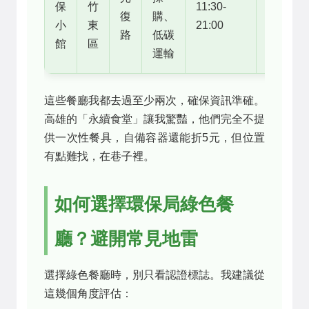
保
竹
11:30-
280
復
購、
小
東
21:00
元
路
低碳
館
區
運輸
這些餐廳我都去過至少兩次，確保資訊準確。
高雄的「永續食堂」讓我驚豔，他們完全不提
供一次性餐具，自備容器還能折5元，但位置
有點難找，在巷子裡。
如何選擇環保局綠色餐
廳？避開常見地雷
選擇綠色餐廳時，別只看認證標誌。我建議從
這幾個角度評估：