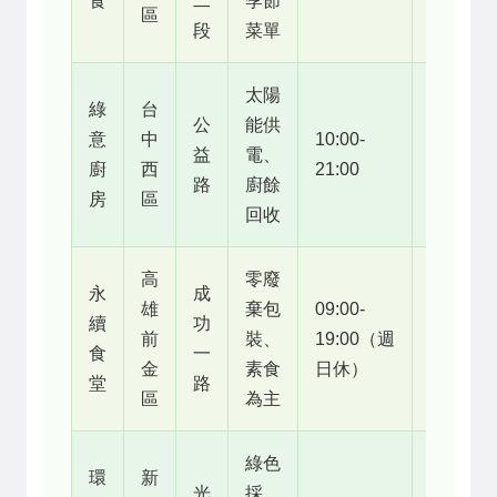
食
二
季節
區
段
菜單
太陽
綠
台
公
能供
意
中
10:00-
300
益
電、
廚
西
21:00
元
路
廚餘
房
區
回收
高
零廢
永
成
雄
棄包
09:00-
續
功
200
前
裝、
19:00（週
食
一
元
金
素食
日休）
堂
路
區
為主
綠色
環
新
光
採