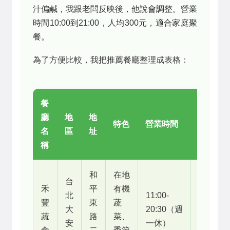
汁偏鹹，我跟老闆反映後，他說會調整。營業
時間10:00到21:00，人均300元，適合家庭聚
餐。
為了方便比較，我把推薦餐廳整理成表格：
餐
人
廳
地
地
均
特色
營業時間
名
區
址
消
稱
費
和
在地
台
禾
平
有機
北
11:00-
豐
東
蔬
250
大
20:30（週
蔬
路
菜、
元
安
一休）