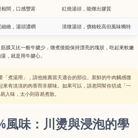
瘦相間，口感豐富
紅燒湯頭，能燉出膠質
質細緻，湯頭濃稠
清燉湯頭，價格較高但風味獨特
，筋膜又比一般牛腱少，燉煮後能保持漂亮的塊狀，吃起來軟嫩
肉湯，就是用牛腱心。
要「煮湯用」，請他推薦當天適合的部位。新鮮的牛肉觸感微
起來有淡淡的肉香而非腥味。如果可以，請老闆幫你切成「一
不易入味，太小則容易煮散。
0%風味：川燙與浸泡的學