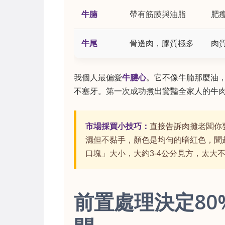
牛腩
帶有筋膜與油脂
肥
牛尾
骨邊肉，膠質極多
肉
我個人最偏愛
牛腱心
。它不像牛腩那麼油
不塞牙。第一次成功煮出驚豔全家人的牛
市場採買小技巧：
直接告訴肉攤老闆你
濕但不黏手，顏色是均勻的暗紅色，聞
口塊」大小，大約3-4公分見方，太大
前置處理決定8