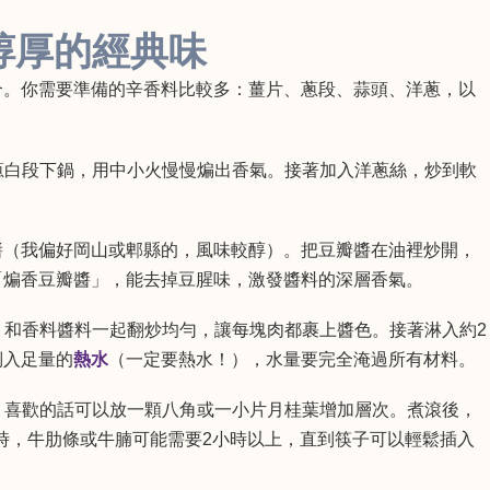
醇厚的經典味
合。你需要準備的辛香料比較多：薑片、蔥段、蒜頭、洋蔥，以
蔥白段下鍋，用中小火慢慢煸出香氣。接著加入洋蔥絲，炒到軟
瓣醬（我偏好岡山或郫縣的，風味較醇）。把豆瓣醬在油裡炒開，
「煸香豆瓣醬」，能去掉豆腥味，激發醬料的深層香氣。
，和香料醬料一起翻炒均勻，讓每塊肉都裹上醬色。接著淋入約2
倒入足量的
熱水
（一定要熱水！），水量要完全淹過所有材料。
，喜歡的話可以放一顆八角或一小片月桂葉增加層次。煮滾後，
小時，牛肋條或牛腩可能需要2小時以上，直到筷子可以輕鬆插入