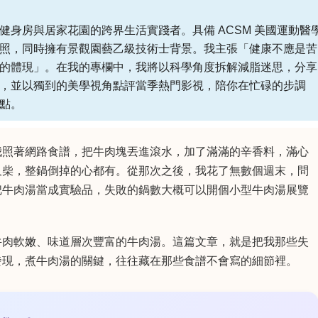
健身房與居家花園的跨界生活實踐者。具備 ACSM 美國運動醫
照，同時擁有景觀園藝乙級技術士背景。我主張「健康不應是苦
的體現」。在我的專欄中，我將以科學角度拆解減脂迷思，分享
，並以獨到的美學視角點評當季熱門影視，陪你在忙碌的步調
點。
我照著網路食譜，把牛肉塊丟進滾水，加了滿滿的辛香料，滿心
又柴，整鍋倒掉的心都有。從那次之後，我花了無數個週末，問
把牛肉湯當成實驗品，失敗的鍋數大概可以開個小型牛肉湯展覽
牛肉軟嫩、味道層次豐富的牛肉湯。這篇文章，就是把我那些失
發現，煮牛肉湯的關鍵，往往藏在那些食譜不會寫的細節裡。