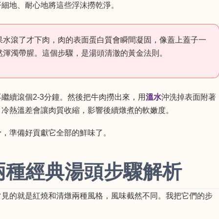
仔細地、耐心地將這些浮沫撈乾淨。
果水滾了才下肉，肉的表面蛋白質會瞬間凝固，像蓋上蓋子一
然渾濁帶腥。這個步驟，是湯頭清澈的黃金法則。
繼續滾個2-3分鐘。然後把牛肉撈出來，用
溫水
沖洗掉表面附著
。冷熱溫差會讓肉質收縮，影響後續燉煮的軟嫩度。
骨，準備好貢獻它全部的鮮味了。
燉：兩種經典湯頭步驟解析
常見的就是紅燒和清燉兩種風格，風味截然不同。我把它們的步