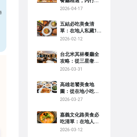
餐廳精選，內行人
才知的省錢攻略
2026-04-17
學
五結必吃美食清
單：在地人私藏10
間餐廳與小吃全攻
2026-02-12
略
台北米其林餐廳全
攻略：從三星奢華
到一星驚喜，完整
2026-03-31
指南與預訂心得
高雄老饕美食地
圖：從在地小吃到
隱藏餐廳，資深吃
2026-03-27
貨的私房清單
嘉義文化路美食必
吃清單：在地人帶
路，從夜市小吃到
2026-03-12
老字號全攻略