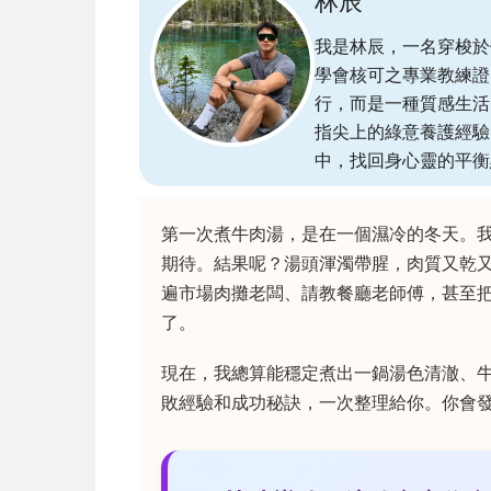
林辰
我是林辰，一名穿梭於
學會核可之專業教練證
行，而是一種質感生活
指尖上的綠意養護經驗
中，找回身心靈的平衡
第一次煮牛肉湯，是在一個濕冷的冬天。
期待。結果呢？湯頭渾濁帶腥，肉質又乾
遍市場肉攤老闆、請教餐廳老師傅，甚至
了。
現在，我總算能穩定煮出一鍋湯色清澈、
敗經驗和成功秘訣，一次整理給你。你會