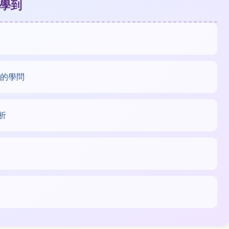
會學到
泡的學問
析