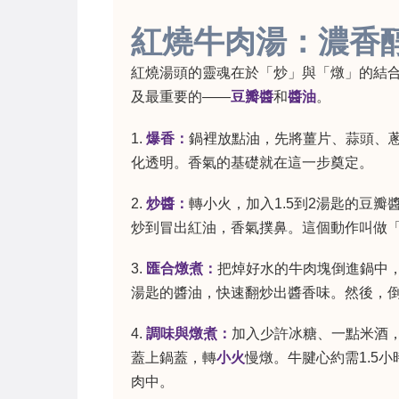
紅燒牛肉湯：濃香
紅燒湯頭的靈魂在於「炒」與「燉」的結
及最重要的——
豆瓣醬
和
醬油
。
1.
爆香：
鍋裡放點油，先將薑片、蒜頭、
化透明。香氣的基礎就在這一步奠定。
2.
炒醬：
轉小火，加入1.5到2湯匙的豆
炒到冒出紅油，香氣撲鼻。這個動作叫做
3.
匯合燉煮：
把焯好水的牛肉塊倒進鍋中
湯匙的醬油，快速翻炒出醬香味。然後，
4.
調味與燉煮：
加入少許冰糖、一點米酒
蓋上鍋蓋，轉
小火
慢燉。牛腱心約需1.5
肉中。