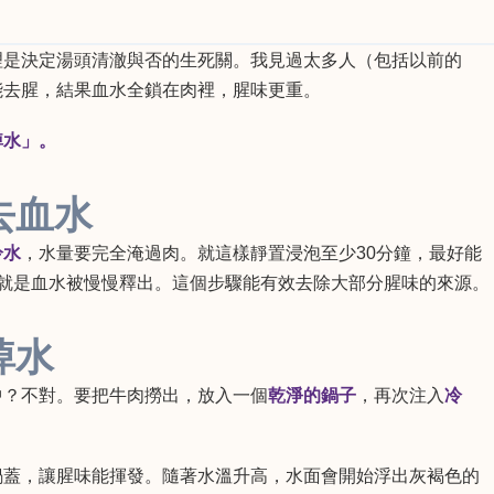
理是決定湯頭清澈與否的生死關。我見過太多人（包括以前的
能去腥，結果血水全鎖在肉裡，腥味更重。
焯水」。
去血水
冷水
，水量要完全淹過肉。就這樣靜置浸泡至少30分鐘，最好能
這就是血水被慢慢釋出。這個步驟能有效去除大部分腥味的來源。
焯水
中？不對。要把牛肉撈出，放入一個
乾淨的鍋子
，再次注入
冷
鍋蓋，讓腥味能揮發。隨著水溫升高，水面會開始浮出灰褐色的