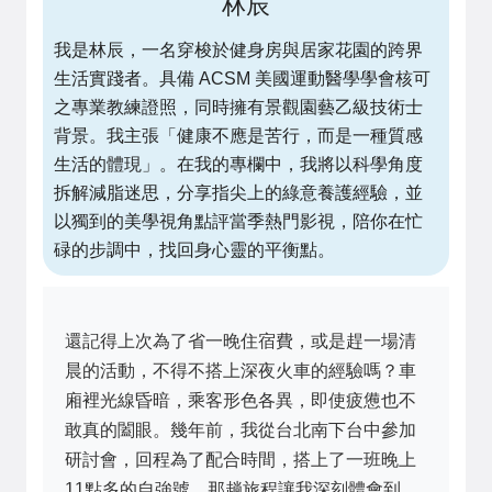
林辰
我是林辰，一名穿梭於健身房與居家花園的跨界
生活實踐者。具備 ACSM 美國運動醫學學會核可
之專業教練證照，同時擁有景觀園藝乙級技術士
背景。我主張「健康不應是苦行，而是一種質感
生活的體現」。在我的專欄中，我將以科學角度
拆解減脂迷思，分享指尖上的綠意養護經驗，並
以獨到的美學視角點評當季熱門影視，陪你在忙
碌的步調中，找回身心靈的平衡點。
還記得上次為了省一晚住宿費，或是趕一場清
晨的活動，不得不搭上深夜火車的經驗嗎？車
廂裡光線昏暗，乘客形色各異，即使疲憊也不
敢真的闔眼。幾年前，我從台北南下台中參加
研討會，回程為了配合時間，搭上了一班晚上
11點多的自強號。那趟旅程讓我深刻體會到，