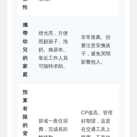
性
攜
帶
燈光亮，方便
非常推薦。但
幼
照顧孩子、泡
要注意安撫孩
兒
奶、換尿布。
子，避免哭鬧
的
靠近工作人員
影響他人。
家
可隨時求助。
庭
預
算
有
CP值高。管理
限
節省一夜住宿
好期望，這是
的
費，完成長距
在交通工具上
背