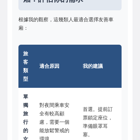
根據我的觀察，這幾類人最適合選擇友善車
廂：
旅
客
適合原因
我的建議
類
型
單
獨
對夜間乘車安
首選。提前訂
旅
全有較高顧
票鎖定座位，
行
慮，需要一個
準備眼罩耳
的
能放鬆警戒的
塞。
女
環境。