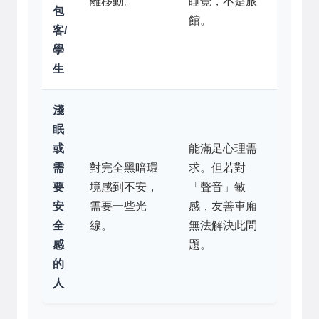
離移動。
睡覺，不是旅
包
館。
客/
學
生
淺
眠
或
能滿足心理需
需
對完全黑暗環
求。但若對
要
境感到不安，
「聲音」敏
安
需要一些光
感，友善車廂
全
線。
無法解決此問
感
題。
的
人