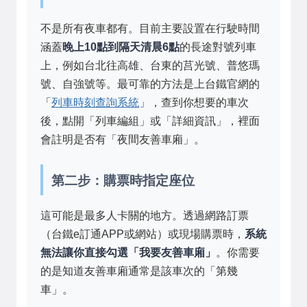
不是所有夜車都有。目前主要設置在行駛時間
涵蓋
晚上10點到隔天清晨6點
的長途對號列車
上，例如台北往高雄、台東的莒光號、普悠瑪
號、自強號等。最可靠的方法是上台鐵官網的
「
列車時刻查詢系統
」，查到你想要的車次
後，點開「列車編組」或「詳細資訊」，裡面
會註明是否有「夜間友善車廂」。
第二步：購票時指定座位
這可能是最多人卡關的地方。透過網路訂票
（台鐵e訂通APP或網站）或現場購票時，
系統
無法讓你直接勾選「我要友善車廂」
。你需要
的是知道友善車廂通常是該車次的「第幾
車」。