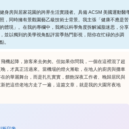
健身房與居家花園的跨界生活實踐者。具備 ACSM 美國運動醫
照，同時擁有景觀園藝乙級技術士背景。我主張「健康不應是苦
的體現」。在我的專欄中，我將以科學角度拆解減脂迷思，分享
，並以獨到的美學視角點評當季熱門影視，陪你在忙碌的步調
點。
。飛機起降，旅客來去匆匆。但如果你問我，一個在這裡混了超
夜晚，才真正活過來。當機場的燈火漸歇，在地人的廚房與攤車
存在的華麗舞台，而是扎扎實實，餵飽深夜工作者、晚歸居民與
重新把這些老地方走了一遍，這篇文章，就是我的大園宵夜地
刻板印象