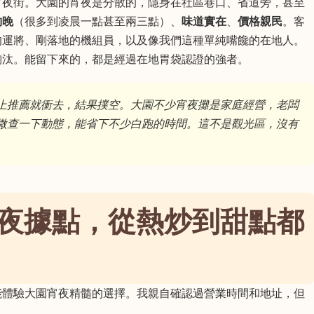
宵夜街。大園的宵夜是分散的，隱身在社區巷口、省道旁，甚至
夠晚
（很多到凌晨一點甚至兩三點）、
味道實在
、
價格親民
。客
的運將、剛落地的機組員，以及像我們這種單純嘴饞的在地人。
淘汰。能留下來的，都是經過在地胃袋認證的強者。
上推薦就衝去，結果撲空。大園不少宵夜攤是家庭經營，老闆
微查一下動態，能省下不少白跑的時間。這不是觀光區，沒有
夜據點，從熱炒到甜點都
能體驗大園宵夜精髓的選擇。我親自確認過營業時間和地址，但
。