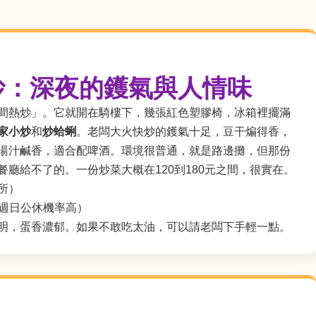
熱炒：深夜的鑊氣與人情味
間熱炒」。它就開在騎樓下，幾張紅色塑膠椅，冰箱裡擺滿
家小炒
和
炒蛤蜊
。老闆大火快炒的鑊氣十足，豆干煸得香，
湯汁鹹香，適合配啤酒。環境很普通，就是路邊攤，但那份
廳給不了的。一份炒菜大概在120到180元之間，很實在。
所）
30（週日公休機率高）
明，蛋香濃郁。如果不敢吃太油，可以請老闆下手輕一點。