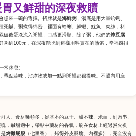
：暖胃又鮮甜的深夜救贖
會想來一碗的選擇。招牌就是
海鮮粥
，湯底是用大量蛤蜊、
種死鹹。粥煮得綿密，裡面有蛤蜊、鮮蝦、魷魚、肉絲，料
戳破後蛋液流入粥裡，口感更滑順。除了粥，他們的
炸豆腐
鮮粥約100元，在深夜能吃到這樣用料實在的熱粥，幸福感很
（週一常休息）
，帶點蒜味，沾炸物或加一點到粥裡都很提味。不過內用座
一群人。食材種類多，從基本的豆干、甜不辣、米血，到肉串、
靈魂，鹹甜適中，帶點中藥材的香氣，刷在食材上經過炭火炙
目是
烤雞屁股
（七里香），烤得外皮酥脆、內裡多汁，完全沒有