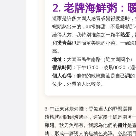
2. 老牌海鮮粥
這家是許多大園人感冒或覺得疲憊時，
蝦頭熬出來的，非常鮮甜，不是味精那
給得大方。我特別推薦加一顆
半熟蛋
，
和
燙青菜
也是簡單美味的小菜。一碗海
高。
地址：
大園區民生南路（近大園國小）
營業時間：
下午17:00 – 凌晨00:30
個人心得：
他們的辣椒醬油是自己調的
位少，外帶的人比較多。
3. 中正東路炭烤攤：香氣逼人的罪惡選擇
遠遠就能聞到炭烤香，這家攤子總是圍著
雞翅、秋刀魚都有。我認為他們的
醬汁
是
烤，形成一層誘人的焦糖色光澤。必點項