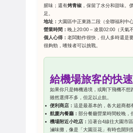
腥味；還有
烤青椒
，保留了水分和甜味。價
足。
地址：
大園區中正東路二段（全聯福利中
營業時間：
晚上20:00 – 凌晨02:00（
個人心得：
老闆動作很快，但人多時還是
很夠勁，嗜辣者可以挑戰。
給機場旅客的快速
如果你只是轉機過境，或剛下飛機不想
雖然選擇不多，但足以止飢。
便利商店：
這是最基本的，各大超商都
航廈內餐廳：
部分餐廳營業時間較晚，
機場附近小吃店：
沿著台4線往大園市區
滷味攤，像是「大園豆花」有時也開到