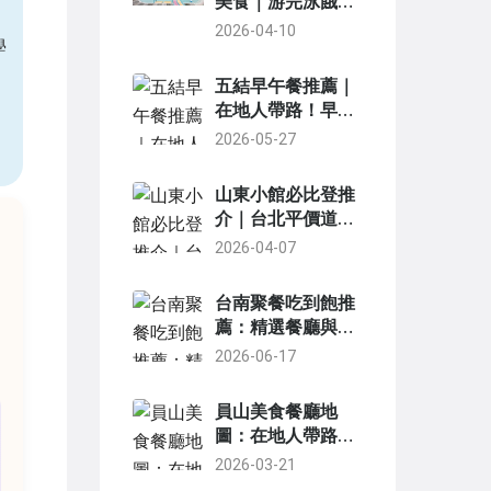
美食｜游完泳餓
了？在地人帶路吃
2026-04-10
學
這幾家
五結早午餐推薦｜
在地人帶路！早午
餐、傳統早餐店、
2026-05-27
咖啡廳精選清單
山東小館必比登推
介｜台北平價道地
麵食與家常菜指南
2026-04-07
台南聚餐吃到飽推
薦：精選餐廳與實
用聚餐攻略
2026-06-17
員山美食餐廳地
圖：在地人帶路，
從傳統小吃到無菜
2026-03-21
單料理全攻略