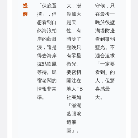
提
「保底選
大，澎
守候，只
醒
擇」，但
湖風大
在最後一
想看到自
是天
晚於後壁
然海浪拍
性，有
湖堤防邊
岸的藍眼
時等了
看到微弱
淚，還是
整晚只
藍光。不
得去海岸
有零星
適合追求
據點吹風
微光。
「一定要
等待。民
要密切
看到」的
宿老闆的
關注在
人，但驚
情報非常
地人FB
喜感最
準。
社團如
大。
「澎湖
藍眼淚
追淚
團」。