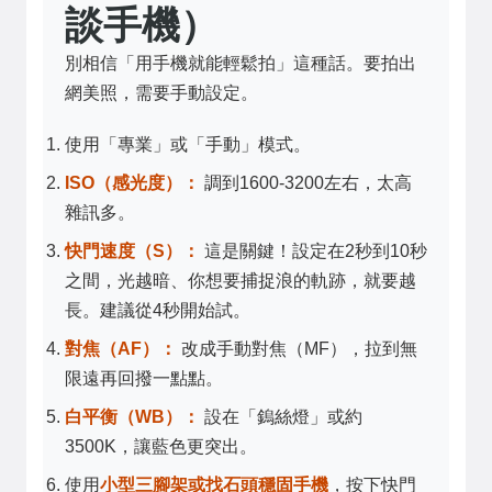
談手機）
別相信「用手機就能輕鬆拍」這種話。要拍出
網美照，需要手動設定。
使用「專業」或「手動」模式。
ISO（感光度）：
調到1600-3200左右，太高
雜訊多。
快門速度（S）：
這是關鍵！設定在2秒到10秒
之間，光越暗、你想要捕捉浪的軌跡，就要越
長。建議從4秒開始試。
對焦（AF）：
改成手動對焦（MF），拉到無
限遠再回撥一點點。
白平衡（WB）：
設在「鎢絲燈」或約
3500K，讓藍色更突出。
使用
小型三腳架或找石頭穩固手機
，按下快門