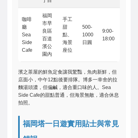
丁目
福岡
咖啡
手工
市早
廳
甜
500-
良區
9:00-
Sea
點、
1000
百道
18:00
Side
海景
日圓
濱公
Cafe
座位
園內
濱之茶屋的鮮魚定食讓我驚豔，魚肉新鮮，但
店面小，中午12點後要排隊。博多一幸舍的拉
麵湯頭濃，但偏鹹，適合重口味的人。Sea
Side Cafe的甜點普通，但海景無敵，適合休息
拍照。
福岡塔一日遊實用貼士與常見