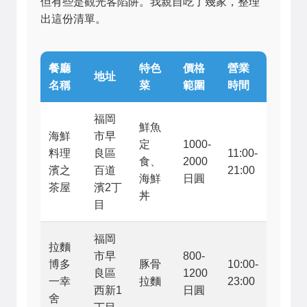
但有些是觀光客陷阱。我親自吃了幾家，整理
出這份清單。
餐廳
特色
價格
營業
地址
名稱
菜
範圍
時間
福岡
鮮魚
海鮮
市早
定
1000-
料理
良區
11:00-
食、
2000
濱之
百道
21:00
海鮮
日圓
茶屋
濱2丁
丼
目
福岡
拉麵
市早
800-
博多
豚骨
10:00-
良區
1200
一幸
拉麵
23:00
西新1
日圓
舍