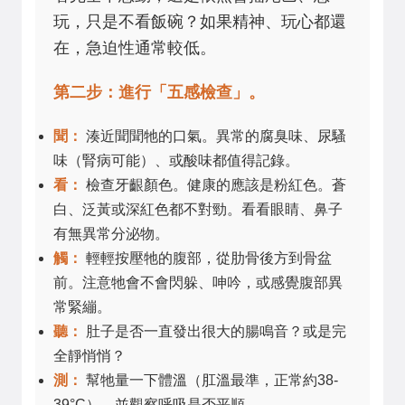
玩，只是不看飯碗？如果精神、玩心都還
在，急迫性通常較低。
第二步：進行「五感檢查」。
聞：
湊近聞聞牠的口氣。異常的腐臭味、尿騷
味（腎病可能）、或酸味都值得記錄。
看：
檢查牙齦顏色。健康的應該是粉紅色。蒼
白、泛黃或深紅色都不對勁。看看眼睛、鼻子
有無異常分泌物。
觸：
輕輕按壓牠的腹部，從肋骨後方到骨盆
前。注意牠會不會閃躲、呻吟，或感覺腹部異
常緊繃。
聽：
肚子是否一直發出很大的腸鳴音？或是完
全靜悄悄？
測：
幫牠量一下體溫（肛溫最準，正常約38-
39°C），並觀察呼吸是否平順。