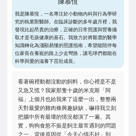
陳慕恆
我是陳慕恆，一名專注於小動物內科與行為學研
究的執業獸醫師。在臨床診斷的多年歲月裡，我
發現比起昂貴的治療，正確的日常照護與營養攝
取才是毛孩健康的基石。我致力於將艱澀的醫學
知識轉化為淺顯易懂的照護指南，希望能陪伴每
位家長在養寵的路上少走彎路，讓毛球們都能在
科學與愛的滋養下茁壯成長。
看著碗裡動都沒動的飼料，你心裡是不是
又急又慌？我家那隻十歲的米克斯「阿
福」上個月也給我來了這麼一出，整整兩
天對最愛的雞肉條興趣缺缺，嚇得我立刻
把腦中所有最壞的情況都演了一遍。其
實，狗狗食慾不振是飼主最常遇到的問題
之一，背後原因從「今天心情不好」到