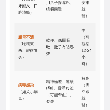
用爪子撥嘴巴、
安排
牙齦炎、口
咀嚼困難
就
腔潰瘍）
醫）
中
腸胃不適
（可
軟便、偶爾嘔
（吃壞東
觀察
吐、肚子有咕嚕
西、輕微胃
12-24
聲
炎）
小
時）
極高
精神極差、連續
病毒感染
（需
嘔吐、嚴重腹瀉
（如犬小病
立即
（可能帶血）、
毒）
就
發燒
醫）