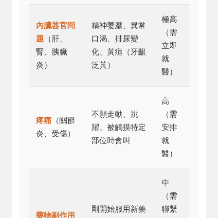
極高
內臟器官問
精神萎靡、異常
（需
題
（肝、
口渴、排尿變
立即
腎、胰臟
化、黃疸（牙齦
就
炎）
泛黃）
醫）
高
不願走動、跳
（需
疼痛
（關節
躍、被觸摸特定
安排
炎、受傷）
部位時會叫
就
醫）
中
（需
剛開始服用新藥
聯繫
藥物副作用