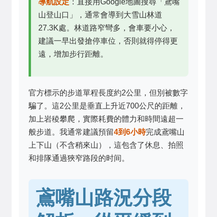
導航設定
：直接用Google地圖搜尋「鳶嘴
山登山口」，通常會導到大雪山林道
27.3K處。林道路窄彎多，會車要小心，
建議一早出發搶停車位，否則就得停得更
遠，增加步行距離。
官方標示的步道單程長度約2公里，但別被數字
騙了。這2公里是垂直上升近700公尺的距離，
加上岩稜攀爬，實際耗費的體力和時間遠超一
般步道。我通常建議預留
4到6小時
完成鳶嘴山
上下山（不含稍來山），這包含了休息、拍照
和排隊通過狹窄路段的时间。
鳶嘴山路況分段