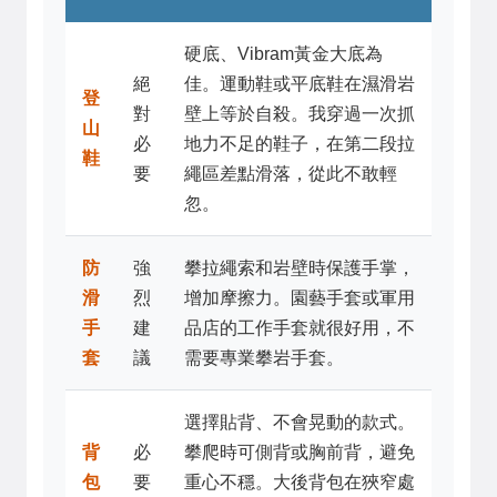
硬底、Vibram黃金大底為
絕
佳。運動鞋或平底鞋在濕滑岩
登
對
壁上等於自殺。我穿過一次抓
山
必
地力不足的鞋子，在第二段拉
鞋
要
繩區差點滑落，從此不敢輕
忽。
防
強
攀拉繩索和岩壁時保護手掌，
滑
烈
增加摩擦力。園藝手套或軍用
手
建
品店的工作手套就很好用，不
套
議
需要專業攀岩手套。
選擇貼背、不會晃動的款式。
背
必
攀爬時可側背或胸前背，避免
包
要
重心不穩。大後背包在狹窄處