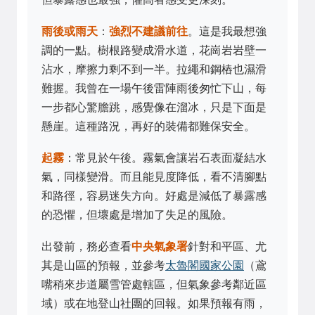
雨後或雨天
：
強烈不建議前往
。這是我最想強
調的一點。樹根路變成滑水道，花崗岩岩壁一
沾水，摩擦力剩不到一半。拉繩和鋼樁也濕滑
難握。我曾在一場午後雷陣雨後匆忙下山，每
一步都心驚膽跳，感覺像在溜冰，只是下面是
懸崖。這種路況，再好的裝備都難保安全。
起霧
：常見於午後。霧氣會讓岩石表面凝結水
氣，同樣變滑。而且能見度降低，看不清腳點
和路徑，容易迷失方向。好處是減低了暴露感
的恐懼，但壞處是增加了失足的風險。
出發前，務必查看
中央氣象署
針對和平區、尤
其是山區的預報，並參考
太魯閣國家公園
（鳶
嘴稍來步道屬雪管處轄區，但氣象參考鄰近區
域）或在地登山社團的回報。如果預報有雨，