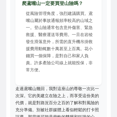
爬鳶嘴山一定要買登山險嗎？
從風險管理角度，強烈建議購買。鳶
嘴山屬於事故通報頻率較高的山域之
一。登山險通常包含意外傷害、緊急
救援、醫療運送等費用。一旦在岩稜
發生滑落意外，所需的直升機吊掛救
援費用動輒數十萬甚至上百萬。花小
錢買一個保障，是對自己和家人負
責。許多產險公司線上就能投保，非
常方便。
走過鳶嘴山幾回，我對這座山的尊敬一次比一
次深。它的美建立在險之上，而享受這份美的
代價，就是對路況百分之百的了解和對風險的
充分準備。別被社群媒體上看似輕鬆的打卡照
誤導，那背後可能是發軟的雙腿和狂跳的心