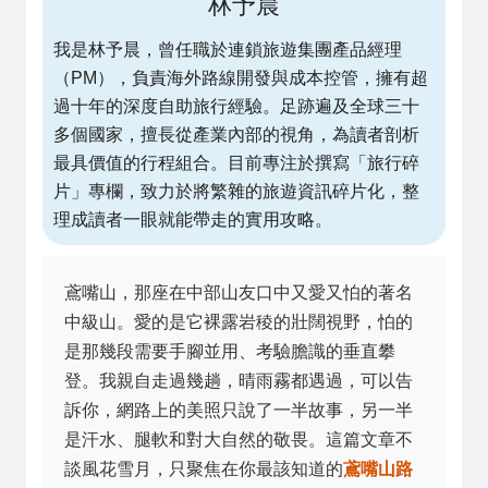
林予晨
我是林予晨，曾任職於連鎖旅遊集團產品經理
（PM），負責海外路線開發與成本控管，擁有超
過十年的深度自助旅行經驗。足跡遍及全球三十
多個國家，擅長從產業內部的視角，為讀者剖析
最具價值的行程組合。目前專注於撰寫「旅行碎
片」專欄，致力於將繁雜的旅遊資訊碎片化，整
理成讀者一眼就能帶走的實用攻略。
鳶嘴山，那座在中部山友口中又愛又怕的著名
中級山。愛的是它裸露岩稜的壯闊視野，怕的
是那幾段需要手腳並用、考驗膽識的垂直攀
登。我親自走過幾趟，晴雨霧都遇過，可以告
訴你，網路上的美照只說了一半故事，另一半
是汗水、腿軟和對大自然的敬畏。這篇文章不
談風花雪月，只聚焦在你最該知道的
鳶嘴山路