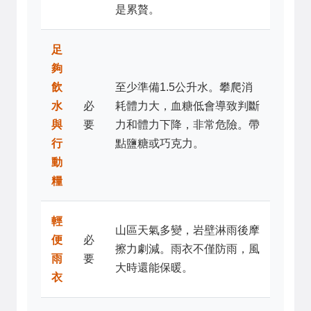
是累贅。
足
夠
飲
至少準備1.5公升水。攀爬消
水
必
耗體力大，血糖低會導致判斷
與
要
力和體力下降，非常危險。帶
行
點鹽糖或巧克力。
動
糧
輕
山區天氣多變，岩壁淋雨後摩
便
必
擦力劇減。雨衣不僅防雨，風
雨
要
大時還能保暖。
衣