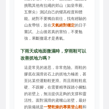
挑戰其他有拉繩的郊山（如皇帝殿、
五寮尖）測試自己的懼高程度和體
能。絕對不要獨自前往，找有經驗的
山友帶領，並在
天氣絕對穩定
的日子
嘗試。上山後若真的害怕，不要勉
強，果斷撤退才是勇氣。
下雨天或地面微濕時，穿雨鞋可以
改善抓地力嗎？
這是常見的迷思，非常危險。雨鞋的
膠底在濕滑岩石上的抓地力極差，甚
至比某些運動鞋更滑。而且雨鞋鞋底
硬、不跟腳，在需要精準踩踏小腳點
的岩壁上，無法提供足夠的支撐和靈
活性。面對濕滑的鳶嘴山岩壁，最好
的裝備就是
一雙乾燥的專業登山鞋
和