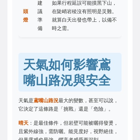
建
如果行程延誤可能摸黑下山，
頭
議
在陡峭岩稜沒有照明是災難。
燈
準
就算白天出發也帶上，以備不
備
時之需。
天氣如何影響鳶
嘴山路況與安全
天氣是
鳶嘴山路況
最大的變數，甚至可以說，
它決定了這條路是「挑戰」還是「危險」。
晴天
：是最佳條件，但岩壁可能被曬得發燙，
且紫外線強，需防曬。能見度好，視野絕佳，
但暴露感也最強，懼高者感受更深刻。