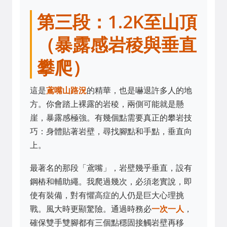
第三段：1.2K至山頂
（暴露感岩稜與垂直
攀爬）
這是
鳶嘴山路況
的精華，也是嚇退許多人的地
方。你會踏上裸露的岩稜，兩側可能就是懸
崖，暴露感極強。有幾個點需要真正的攀岩技
巧：身體貼著岩壁，尋找腳點和手點，垂直向
上。
最著名的那段「鳶嘴」，岩壁幾乎垂直，設有
鋼樁和輔助繩。我爬過幾次，必須老實說，即
使有裝備，對有懼高症的人仍是巨大心理挑
戰。風大時更顯驚險。通過時務必
一次一人
，
確保雙手雙腳都有三個點穩固接觸岩壁再移