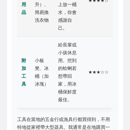
★★★★☆
用
升）、
上放一桶
品
簡易換
水，你會
洗衣物
感謝自
己。
給長輩或
小孩休息
附
小板
用。挖到
加
凳、冰
的蛤蜊若
★★★☆☆
工
桶（加
想帶回
具
冰塊）
家，用冰
桶保鮮度
最佳。
工具在當地的五金行或漁具行都買得到，不用
特地從家裡帶大型器具。我通常是在地購買一