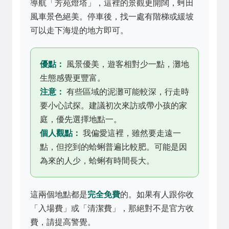
導航「芳苑燈塔」，這裡的景觀更開闊，蚵田
風車景色絕美。停車後，找一處有階梯或緩坡
可以走下海堤的地方即可。
優點：
風景優美，遊客相對少一點，灘地
生態感覺更豐富。
注意：
有些區域的泥灘可能較深，行走時
要小心試探。建議初次來訪或帶小孩的家
庭，優先選擇地點一。
個人觀點：
我偏愛這裡，雖然要走遠一
點，但挖到的蛤蜊普遍比較肥。可能是因
為來的人少，蛤蜊有時間長大。
這兩個地點都是
完全免費
的。如果有人跟你收
「入場費」或「清潔費」，那絕對不是官方收
費，請提高警覺。