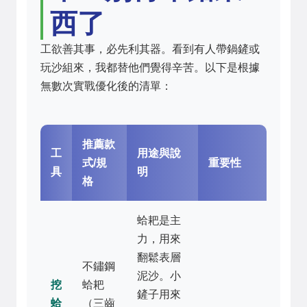
西了
工欲善其事，必先利其器。看到有人帶鍋鏟或
玩沙組來，我都替他們覺得辛苦。以下是根據
無數次實戰優化後的清單：
推薦款
工
用途與說
式/規
重要性
具
明
格
蛤耙是主
力，用來
翻鬆表層
不鏽鋼
泥沙。小
挖
蛤耙
鏟子用來
蛤
（三齒