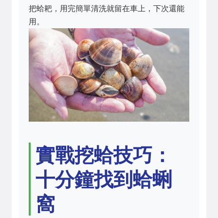
把蛤耙，用完簡單清洗就留在車上，下次還能
用。
實戰挖蛤技巧：
十分鐘找到蛤蜊
窩