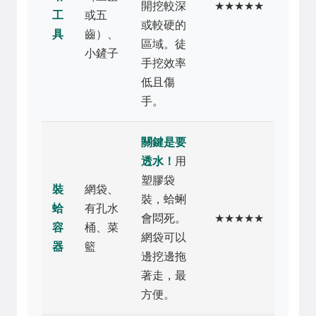
開挖較深
★★★★★
工
或五
或較硬的
具
齒）、
區域。徒
小鏟子
手挖效率
低且傷
手。
關鍵是要
透水！
用
塑膠袋
裝
網袋、
裝，蛤蜊
蛤
有孔水
會悶死。
★★★★★
容
桶、菜
網袋可以
器
籃
邊挖邊拖
著走，最
方便。