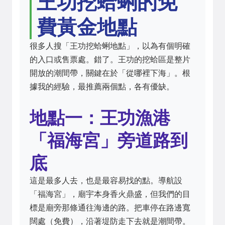
王功挖蛤蜊的免
費黃金地點
很多人搜「王功挖蛤蜊地點」，以為有個明確
的入口或售票處。錯了。王功的挖蛤區是整片
開放的潮間帶，關鍵在於「從哪裡下海」。根
據我的經驗，最推薦兩個點，各有優缺。
地點一：王功漁港
「福海宮」旁道路到
底
這是最多人去，也是最容易找的點。導航設
「福海宮」，廟宇本身香火鼎盛，但我們的目
標是廟旁那條通往海邊的路。把車停在路邊寬
闊處（免費），沿著堤防走下去就是潮間帶。