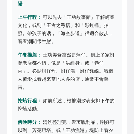
陽
。
上午行程：
可以先去「王功故事館」了解蚵業
文化，或到「王者之弓橋」和「彩虹橋」拍
照。帶孩子的话，「海空步道」很適合散步，
看看潮間帶生態。
午餐推薦：
王功美食當然是蚵仔。街上多家蚵
嗲老店都不錯，像是「洪維身」或「巷仔
內」。必點蚵仔炸、蚵仔湯、蚵仔麵線。我個
人偏愛找看起來當地人多的店，通常不會踩
雷。
挖蛤行程：
如前所述，根據潮汐表安排下午的
挖蛤活動。
傍晚時分：
清洗整理完，帶著戰利品，剛好可
以到「芳苑燈塔」或「王功漁港」堤防上看夕