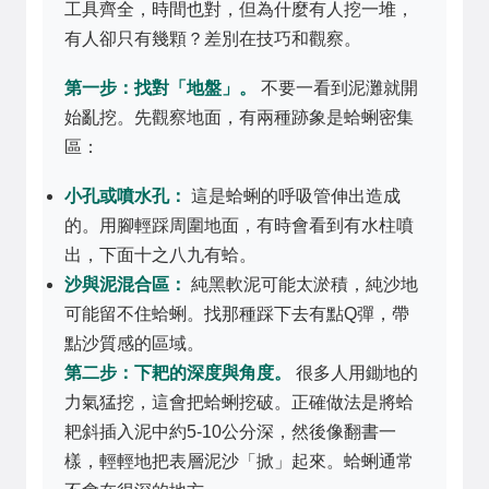
工具齊全，時間也對，但為什麼有人挖一堆，
有人卻只有幾顆？差別在技巧和觀察。
第一步：找對「地盤」。
不要一看到泥灘就開
始亂挖。先觀察地面，有兩種跡象是蛤蜊密集
區：
小孔或噴水孔：
這是蛤蜊的呼吸管伸出造成
的。用腳輕踩周圍地面，有時會看到有水柱噴
出，下面十之八九有蛤。
沙與泥混合區：
純黑軟泥可能太淤積，純沙地
可能留不住蛤蜊。找那種踩下去有點Q彈，帶
點沙質感的區域。
第二步：下耙的深度與角度。
很多人用鋤地的
力氣猛挖，這會把蛤蜊挖破。正確做法是將蛤
耙斜插入泥中約5-10公分深，然後像翻書一
樣，輕輕地把表層泥沙「掀」起來。蛤蜊通常