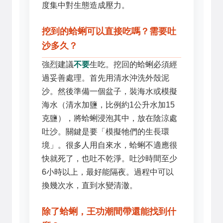
度集中對生態造成壓力。
挖到的蛤蜊可以直接吃嗎？需要吐
沙多久？
強烈建議
不要
生吃。挖回的蛤蜊必須經
過妥善處理。首先用清水沖洗外殼泥
沙。然後準備一個盆子，裝海水或模擬
海水（清水加鹽，比例約1公升水加15
克鹽），將蛤蜊浸泡其中，放在陰涼處
吐沙。關鍵是要「模擬牠們的生長環
境」。很多人用自來水，蛤蜊不適應很
快就死了，也吐不乾淨。吐沙時間至少
6小時以上，最好能隔夜。過程中可以
換幾次水，直到水變清澈。
除了蛤蜊，王功潮間帶還能找到什