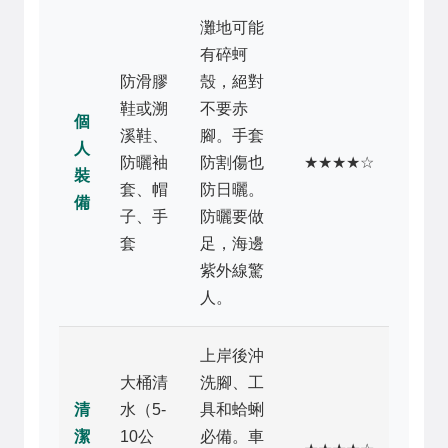
灘地可能
有碎蚵
防滑膠
殼，絕對
鞋或溯
不要赤
個
溪鞋、
腳。手套
人
防曬袖
防割傷也
★★★★☆
裝
套、帽
防日曬。
備
子、手
防曬要做
套
足，海邊
紫外線驚
人。
上岸後沖
大桶清
洗腳、工
清
水（5-
具和蛤蜊
潔
10公
必備。車