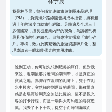
林予晨
我是林予晨，曾任職於連鎖旅遊集團產品經理
（PM），負責海外路線開發與成本控管，擁有超
過十年的深度自助旅行經驗。足跡遍及全球三十
多個國家，擅長從產業內部的視角，為讀者剖析
最具價值的行程組合。目前專注於撰寫「旅行碎
片」專欄，致力於將繁雜的旅遊資訊碎片化，整
理成讀者一眼就能帶走的實用攻略。
說到王功，你可能先想到肥美的蚵仔。但對我
來說，退潮後那片遼闊的潮間帶，才是真正的
寶藏之地。赤腳踩在溫潤的泥灘上，雙手在泥
水中摸索，突然觸碰到硬殼的瞬間，那種驚喜
感是市場買蛤蜊完全無法比擬的。這不是觀光
客的打卡行程，而是一場與大海約定的尋寶遊
戲。我去了不下十次，從空手而歸到滿載而