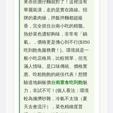
來赤崁擔仔麵就對了！這裡沒有
華麗裝潢，走的是實在路線。招
牌的素肉燥，拌飯拌麵都超級
香，完全抓住台南小吃的精髓。
熱炒菜色濃郁夠味，非常有「鍋
氣」，價格更是佛心到不行($350
吃到飽免服務費！)。環境就是一
般小吃店格局，比較簡單，但充
滿人情味。是口味傳統、價格實
惠、吃粗飽飽的絕佳代表！想體
驗道地銅板價
台南素食吃到飽
魅
力，非試不可！(個人看法：環境
較為擁擠吵雜，冷氣不太強（夏
天去會流汗），菜色精緻度普