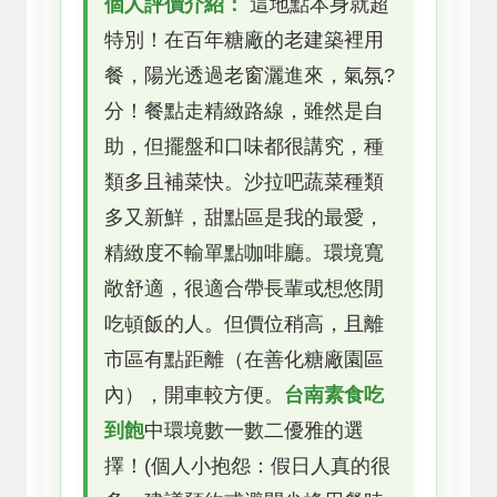
個人評價介紹：
這地點本身就超
特別！在百年糖廠的老建築裡用
餐，陽光透過老窗灑進來，氣氛?
分！餐點走精緻路線，雖然是自
助，但擺盤和口味都很講究，種
類多且補菜快。沙拉吧蔬菜種類
多又新鮮，甜點區是我的最愛，
精緻度不輸單點咖啡廳。環境寬
敞舒適，很適合帶長輩或想悠閒
吃頓飯的人。但價位稍高，且離
市區有點距離（在善化糖廠園區
內），開車較方便。
台南素食吃
到飽
中環境數一數二優雅的選
擇！(個人小抱怨：假日人真的很