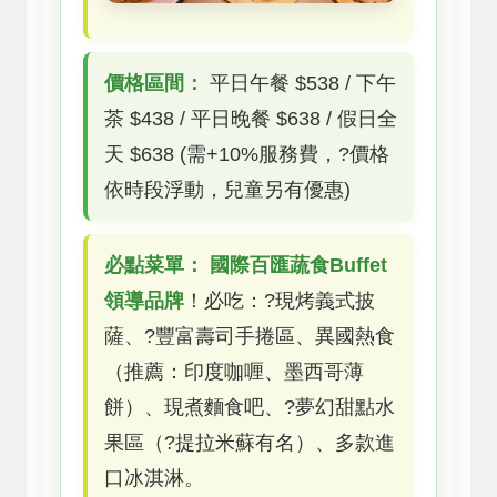
價格區間：
平日午餐 $538 / 下午
茶 $438 / 平日晚餐 $638 / 假日全
天 $638 (需+10%服務費，?價格
依時段浮動，兒童另有優惠)
必點菜單：
國際百匯蔬食Buffet
領導品牌
！必吃：?現烤義式披
薩、?豐富壽司手捲區、異國熱食
（推薦：印度咖喱、墨西哥薄
餅）、現煮麵食吧、?夢幻甜點水
果區（?提拉米蘇有名）、多款進
口冰淇淋。