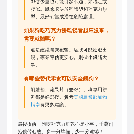
即使少量也可能引起不適，如嘔吐或
腹瀉。風險取決於狗體型和巧克力類
型。最好都當成潛在危險處理。
如果狗吃巧克力餅乾後看起來沒事，
需要就醫嗎？
還是建議聯繫獸醫。症狀可能延遲出
現，專業評估更安心。別省小錢賭大
事。
有哪些替代零食可以安全餵狗？
胡蘿蔔、蘋果片（去籽）、狗專用餅
乾都是好選擇。參考
美國農業部寵物
指南
有更多建議。
最後提醒：狗吃巧克力餅乾不是小事，千萬別
抱僥倖心態。多一分準備，少一分遺憾！