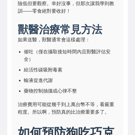
險低但要觀察。幸好沒事，但那次讓我學到教
訓——零食絕對要收好！
獸醫治療常見方法
如果送醫，獸醫通常會這樣處理：
催吐（僅在攝取後短時間內且獸醫評估安
全）
給活性碳吸附毒素
輸液促進代謝
藥物控制抽搐或心律不整
治療費用可能從幾千到上萬台幣不等，看嚴重
程度。所以啊，預防真的比治療重要多了。
如何預防狗吃巧克