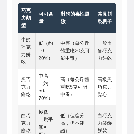
巧克
可可含
對狗的毒性風
常見餅
力類
量
險
乾例子
型
牛奶
低（約
中等（每公斤
一般市
巧克
10-
體重吃20克可
售巧克
力餅
20%）
能中毒）
力餅乾
乾
中高
黑巧
高（每公斤體
高級黑
（約
克力
重吃5克可能
巧克力
50-
餅乾
中毒）
點心
70%）
極低
白巧
低（但糖分
白巧克
（幾乎
克力
高，仍不建
力裝飾
無可
餅乾
議）
餅乾