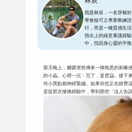
林辰
我是林辰，一名穿梭於
學會核可之專業教練證
行，而是一種質感生活
指尖上的綠意養護經驗
中，找回身心靈的平衡
那天晚上，腳踝突然傳來一陣熟悉的刺癢
的小蟲。心裡一沉：完了，是壁蝨。接下
何小黑點都神經緊繃。如果你也正在經歷
是從那次慘痛經驗中，學到那些「沒人告