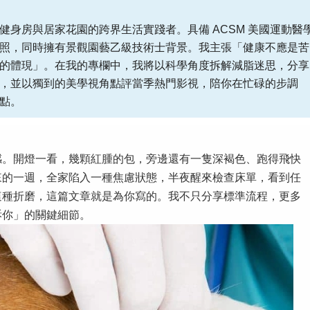
健身房與居家花園的跨界生活實踐者。具備 ACSM 美國運動醫
照，同時擁有景觀園藝乙級技術士背景。我主張「健康不應是苦
的體現」。在我的專欄中，我將以科學角度拆解減脂迷思，分享
，並以獨到的美學視角點評當季熱門影視，陪你在忙碌的步調
點。
感。開燈一看，幾顆紅腫的包，旁邊還有一隻深褐色、跑得飛快
來的一週，全家陷入一種焦慮狀態，半夜醒來檢查床單，看到任
這種折磨，這篇文章就是為你寫的。我不只分享標準流程，更多
訴你」的關鍵細節。