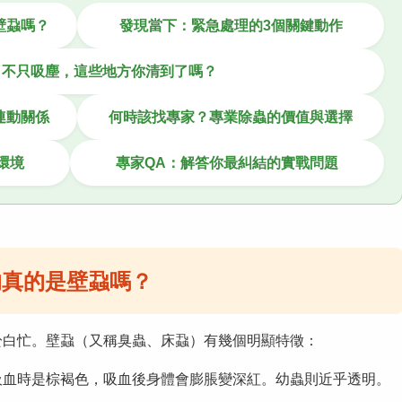
壁蝨嗎？
發現當下：緊急處理的3個關鍵動作
：不只吸塵，這些地方你清到了嗎？
連動關係
何時該找專家？專業除蟲的價值與選擇
環境
專家QA：解答你最糾結的實戰問題
的真的是壁蝨嗎？
於白忙。壁蝨（又稱臭蟲、床蝨）有幾個明顯特徵：
吸血時是棕褐色，吸血後身體會膨脹變深紅。幼蟲則近乎透明。