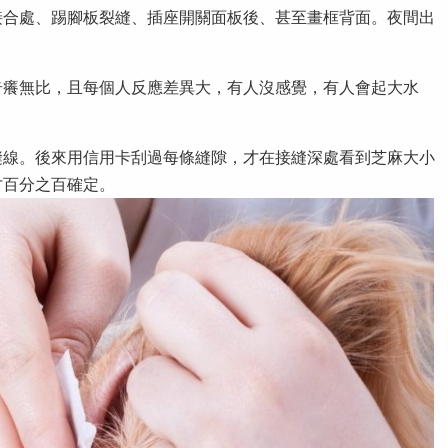
接合處、踢腳板裂縫、插座開關面板後、甚至畫框背面。夜間出
奇癢無比，且每個人反應差異大，有人沒感覺，有人會起大水
縫線。後來用信用卡刮過每條縫隙，才在接縫深處看到芝麻大小
才百分之百確定。