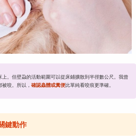
床上。但壁蝨的活動範圍可以從床鋪擴散到半徑數公尺。我曾
都被咬。所以，
確認蟲體或糞便
比單純看咬痕更準確。
關鍵動作