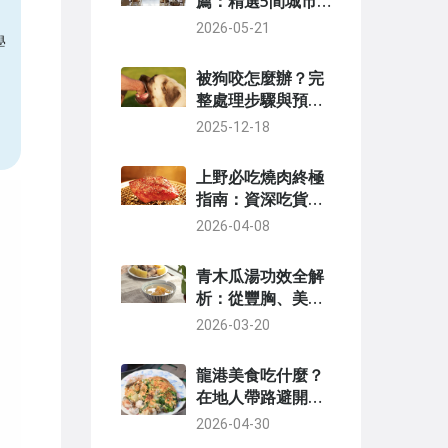
薦：精選5間城市
綠洲，聚餐約會首
2026-05-21
學
選
被狗咬怎麼辦？完
整處理步驟與預防
指南
2025-12-18
上野必吃燒肉終極
指南：資深吃貨的
精選名店與點餐秘
2026-04-08
訣
青木瓜湯功效全解
析：從豐胸、美顏
到消化，一次搞懂
2026-03-20
怎麼喝最有效！
龍港美食吃什麼？
在地人帶路避開觀
光客陷阱
2026-04-30