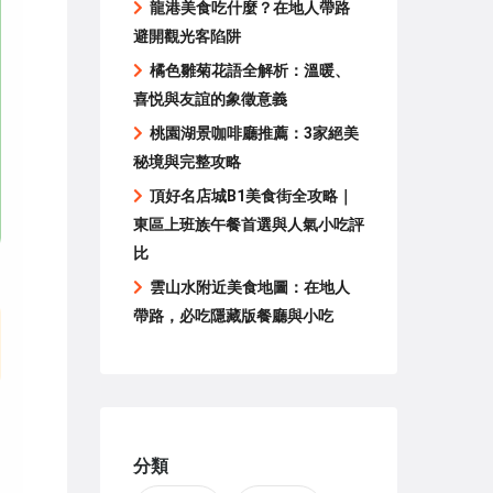
龍港美食吃什麼？在地人帶路
避開觀光客陷阱
橘色雛菊花語全解析：溫暖、
喜悦與友誼的象徵意義
桃園湖景咖啡廳推薦：3家絕美
秘境與完整攻略
頂好名店城B1美食街全攻略｜
東區上班族午餐首選與人氣小吃評
比
雲山水附近美食地圖：在地人
帶路，必吃隱藏版餐廳與小吃
分類