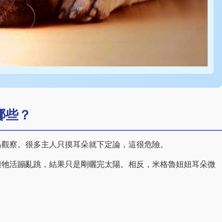
哪些？
為觀察。很多主人只摸耳朵就下定論，這很危險。
但牠活蹦亂跳，結果只是剛曬完太陽。相反，米格魯妞妞耳朵微
。