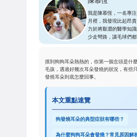
陳慕恆
我是陳慕恆，一名專注
月裡，我發現比起昂貴
力於將艱澀的醫學知識
少走彎路，讓毛球們都
摸到狗狗耳朵熱熱的，你第一個念頭是什
毛孩，遇過好幾次耳朵發燒的狀況，有些
發燒耳朵到底怎麼回事。
本文重點速覽
狗發燒耳朵的典型症狀有哪些？
為什麼狗狗耳朵會發燒？常見原因解