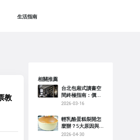
生活指南
相關推薦
台北包廂式讀書空
間終極指南：價
票教
格、特色、選點秘
2026-03-16
訣一次看
輕乳酪蛋糕裂開怎
麼辦？5大原因與
預防對策
2026-04-30