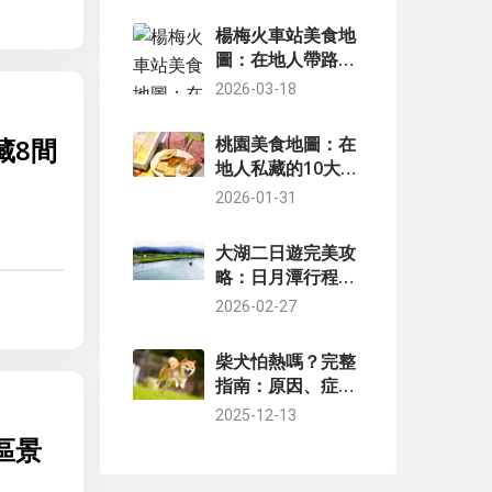
楊梅火車站美食地
圖：在地人帶路，
步行5分鐘內必吃
2026-03-18
清單
藏8間
桃園美食地圖：在
地人私藏的10大必
吃小吃與餐廳推薦
2026-01-31
大湖二日遊完美攻
略：日月潭行程、
美食與住宿全解析
2026-02-27
柴犬怕熱嗎？完整
指南：原因、症
狀、預防與照顧方
2025-12-13
法
區景