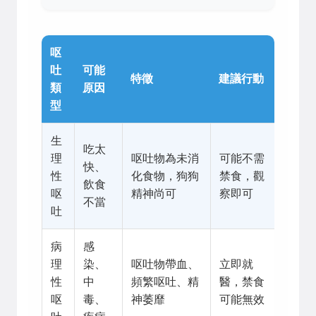
呕
吐
可能
特徵
建議行動
類
原因
型
生
吃太
理
呕吐物為未消
可能不需
快、
性
化食物，狗狗
禁食，觀
飲食
呕
精神尚可
察即可
不當
吐
病
感
理
染、
呕吐物帶血、
立即就
性
中
頻繁呕吐、精
醫，禁食
呕
毒、
神萎靡
可能無效