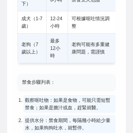
下）
成犬（1-7
12-24
可根據呕吐情況調
歲）
小時
整
最多
老狗（7
老狗可能有多重健
12小
歲以上）
康問題，需謹慎
時
禁食步驟列表：
觀察呕吐物：如果是食物，可能只需短暫
禁食；如果是膽汁或血，趕緊就醫。
提供水分：禁食期間，每隔幾小時給少量
水，如果狗狗吐水，就暫停。