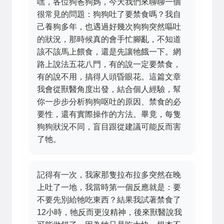
嘿，各位狗爸狗媽，今天我們來聊聊一個
很常見的問題：狗狗吐了要禁食嗎？我自
己養狗多年，也遇過好幾次狗狗突然嘔吐
的狀況，那時候真的會手忙腳亂，不知道
該不該馬上餵食，還是先讓牠餓一下。網
路上說法五花八門，有的說一定要禁食，
有的說不用，搞得人頭昏眼花。這篇文章
我會從獸醫角度出發，結合個人經驗，幫
你一步步分析狗狗呕吐的原因、禁食的必
要性，還有實際操作的方法。畢竟，每隻
狗狗狀況不同，盲目跟從建議可能反而害
了牠。
記得有一次，我家那隻拉布拉多突然在晚
上吐了一地，我當時第一個反應就是：要
不要先別給牠吃東西？結果我試著禁食了
12小時，牠反而更沒精神，後來獸醫說我