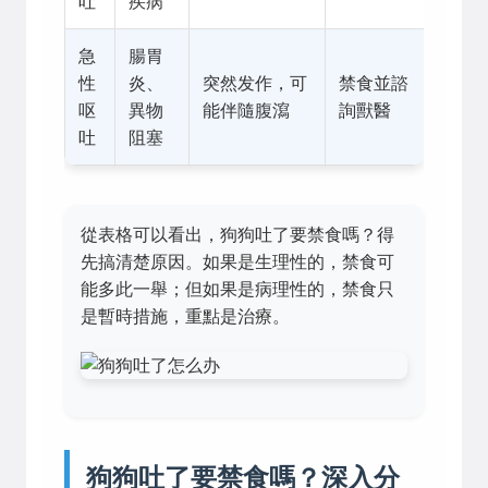
吐
疾病
急
腸胃
性
炎、
突然发作，可
禁食並諮
呕
異物
能伴隨腹瀉
詢獸醫
吐
阻塞
從表格可以看出，狗狗吐了要禁食嗎？得
先搞清楚原因。如果是生理性的，禁食可
能多此一舉；但如果是病理性的，禁食只
是暫時措施，重點是治療。
狗狗吐了要禁食嗎？深入分