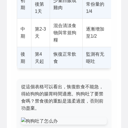
初
少量白飯或
後第
常份量的
期
雞肉
1天
1/4
混合清淡食
中
第2-3
逐漸增加
物與常規狗
期
天
至1/2
糧
後
第4
恢復正常飲
監測有无
期
天起
食
呕吐
從這個表格可以看出，恢復飲食不能急，
得給狗狗的腸胃時間適應。狗狗吐了要禁
食嗎？禁食後的重點是溫柔過渡，否則前
功盡棄。