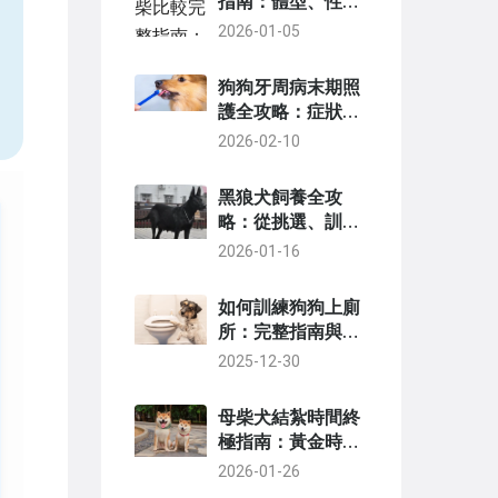
指南：體型、性
格、健康深度分析
2026-01-05
狗狗牙周病末期照
護全攻略：症狀、
治療與居家緩解指
2026-02-10
南
黑狼犬飼養全攻
略：從挑選、訓練
到健康照護的完整
2026-01-16
指南
如何訓練狗狗上廁
所：完整指南與常
見問題解答
2025-12-30
母柴犬結紮時間終
極指南：黃金時
機、風險與照護全
2026-01-26
解析