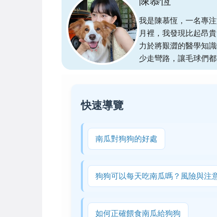
陳慕恆
我是陳慕恆，一名專注
月裡，我發現比起昂貴
力於將艱澀的醫學知識
少走彎路，讓毛球們都
快速導覽
南瓜對狗狗的好處
狗狗可以每天吃南瓜嗎？風險與注
如何正確餵食南瓜給狗狗